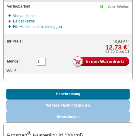
Verfügbarkeit:
Sofort lieferbar
Versandkosten
Beipackzettel
Für Merkzettel bitte einloggen
1)
Ihr Preis:
19,64 €
12,73 €
*
63,65 €
pro 1 l
Menge:
2)
- 35%
Beschreibung
Weitere Packungsgrößen
Bewertungen
®
Prospan
Hustenliquid (200ml)