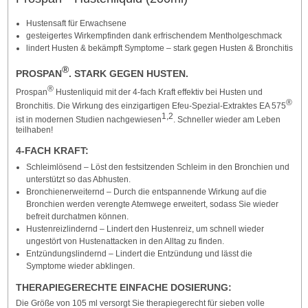
Hustensaft für Erwachsene
gesteigertes Wirkempfinden dank erfrischendem Mentholgeschmack
lindert Husten & bekämpft Symptome – stark gegen Husten & Bronchitis
®
PROSPAN
. STARK GEGEN HUSTEN.
®
Prospan
Hustenliquid mit der 4-fach Kraft effektiv bei Husten und
®
Bronchitis. Die Wirkung des einzigartigen Efeu-Spezial-Extraktes EA 575
1,2
ist in modernen Studien nachgewiesen
. Schneller wieder am Leben
teilhaben!
4-FACH KRAFT:
Schleimlösend – Löst den festsitzenden Schleim in den Bronchien und
unterstützt so das Abhusten.
Bronchienerweiternd – Durch die entspannende Wirkung auf die
Bronchien werden verengte Atemwege erweitert, sodass Sie wieder
befreit durchatmen können.
Hustenreizlindernd – Lindert den Hustenreiz, um schnell wieder
ungestört von Hustenattacken in den Alltag zu finden.
Entzündungslindernd – Lindert die Entzündung und lässt die
Symptome wieder abklingen.
THERAPIEGERECHTE EINFACHE DOSIERUNG:
Die Größe von 105 ml versorgt Sie therapiegerecht für sieben volle