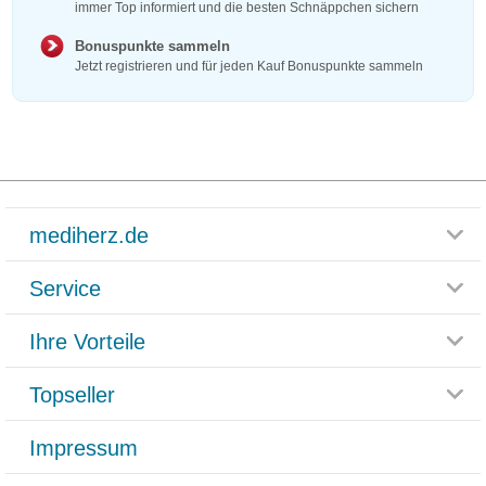
immer Top informiert und die besten Schnäppchen sichern
Bonuspunkte sammeln
Jetzt registrieren und für jeden Kauf Bonuspunkte sammeln
mediherz.de
Service
Glossar
Themenwelten
Ihre Vorteile
Rücksendemöglichkeit
Häufig gestellte Fragen
Reklamationsformular
Impressum
Topseller
Rezeptlieferung
Paketlieferstatus
Datenschutz
Bonusprogramm
Lieferung und Bezahlung
Widerrufsbelehrung
Impressum
Grippostad
Gutschein und Rabatte
Versandkosten
AGB
Bepanthen
Kundenbewertung