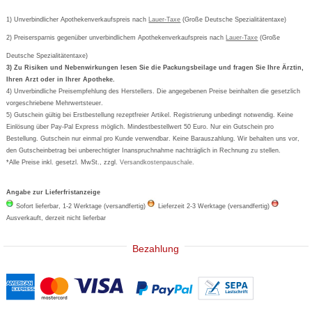
Passwort vergessen
Barrierefreiheitserklärung
Cetirizin
Bestellung Post & Fax
Bestellschein ausfüllen
1) Unverbindlicher Apothekenverkaufspreis nach
Cookie-Einstellungen
Lauer-Taxe
(Große Deutsche Spezialitätentaxe)
Orthomol
Deutscher Service Preis
Newsletteranmeldung
2) Preisersparnis gegenüber unverbindlichem Apothekenverkaufspreis nach
Vertrag widerrufen
Lauer-Taxe
(Große
Aspirin
Deutsche Spezialitätentaxe)
Formoline
3) Zu Risiken und Nebenwirkungen lesen Sie die Packungsbeilage und fragen Sie Ihre Ärztin,
Ihren Arzt oder in Ihrer Apotheke.
Wick
4) Unverbindliche Preisempfehlung des Herstellers. Die angegebenen Preise beinhalten die gesetzlich
Eucerin
vorgeschriebene Mehrwertsteuer.
5) Gutschein gültig bei Erstbestellung rezeptfreier Artikel. Registrierung unbedingt notwendig. Keine
Basica
Einlösung über Pay-Pal Express möglich. Mindestbestellwert 50 Euro. Nur ein Gutschein pro
Bestellung. Gutschein nur einmal pro Kunde verwendbar. Keine Barauszahlung. Wir behalten uns vor,
den Gutscheinbetrag bei unberechtigter Inanspruchnahme nachträglich in Rechnung zu stellen.
*Alle Preise inkl. gesetzl. MwSt., zzgl.
Versandkostenpauschale
.
Angabe zur Lieferfristanzeige
Sofort lieferbar, 1-2 Werktage (versandfertig)
Lieferzeit 2-3 Werktage (versandfertig)
Ausverkauft, derzeit nicht lieferbar
Bezahlung