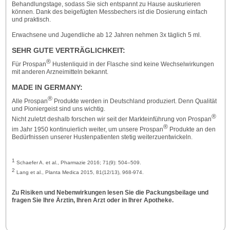
Behandlungstage, sodass Sie sich entspannt zu Hause auskurieren
können. Dank des beigefügten Messbechers ist die Dosierung einfach
und praktisch.
Erwachsene und Jugendliche ab 12 Jahren nehmen 3x täglich 5 ml.
SEHR GUTE VERTRÄGLICHKEIT:
®
Für Prospan
Hustenliquid in der Flasche sind keine Wechselwirkungen
mit anderen Arzneimitteln bekannt.
MADE IN GERMANY:
®
Alle Prospan
Produkte werden in Deutschland produziert. Denn Qualität
und Pioniergeist sind uns wichtig.
®
Nicht zuletzt deshalb forschen wir seit der Markteinführung von Prospan
®
im Jahr 1950 kontinuierlich weiter, um unsere Prospan
Produkte an den
Bedürfnissen unserer Hustenpatienten stetig weiterzuentwickeln.
1
Schaefer A. et al., Pharmazie 2016; 71(9): 504–509.
2
Lang et al., Planta Medica 2015, 81(12/13), 968-974.
Zu Risiken und Nebenwirkungen lesen Sie die Packungsbeilage und
fragen Sie Ihre Ärztin, Ihren Arzt oder in Ihrer Apotheke.