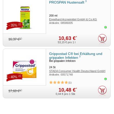
3
PROSPAN Hustensaft
200
ml
Engelhard Arzneimittel GmbH & Co.KG
Artikelnr.
08586005
2)
- 35%
Sofor
10,63 €
*
1)
16,37 €
53,15 €
pro 1 l
Grippostad C® bei Erkältung und
3
grippalen Infekten
Bei grippalen Infekten
24
St
STADA Consumer Health Deutschland GmbH
Artikelnr.
00571748
2)
- 40%
Sofor
1
10,48 €
*
1)
17,60 €
0,44 €
pro 1 Stk