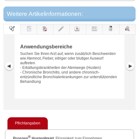
Weitere Artikelinformationen:
Anwendungs-
Anwendung
Dosierung
Gegen-
Neben-
Hinweise
Wirkung
Wirkstoff
bereiche
anzeigen
wirkungen
Anwendungsbereiche
Suchen Sie Ihren Arzt auf, wenn zusätzlich Beschwerden
wie Atemnot, Fieber, eitriger oder blutiger Auswurf
auftreten.
- Erkältungskrankheiten der Atemwege (Husten)
- Chronische Bronchitis, und andere chronisch-
entzündliche Bronchialerkrankungen zur unterstützenden
Behandlung
Pflichtangaben
®
Prospan
Hustenliquid
, Flüssigkeit zum Einnehmen,