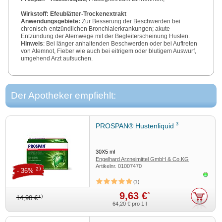
Wirkstoff: Efeublätter-Trockenextrakt
Anwendungsgebiete:
Zur Besserung der Beschwerden bei
chronisch-entzündlichen Bronchialerkrankungen; akute
Entzündung der Atemwege mit der Begleiterscheinung Husten.
Hinweis
: Bei länger anhaltenden Beschwerden oder bei Auftreten
von Atemnot, Fieber wie auch bei eitrigem oder blutigem Auswurf,
umgehend Arzt aufsuchen.
Zu Risiken und Nebenwirkungen lesen Sie die Packungsbeilage
und fragen Sie Ihre Ärztin, Ihren Arzt oder in Ihrer Apotheke.
Der Apotheker empfiehlt:
Engelhard Arzneimittel GmbH & Co.KG, Herzbergstr. 3, 61138
Niederdorfelden
Stand
: 10/2023
3
PROSPAN® Hustenliquid
30X5
ml
Engelhard Arzneimittel GmbH & Co.KG
Artikelnr.
01007470
2)
- 36%
Sofor
1
9,63 €
*
1)
14,98 €
64,20 €
pro 1 l