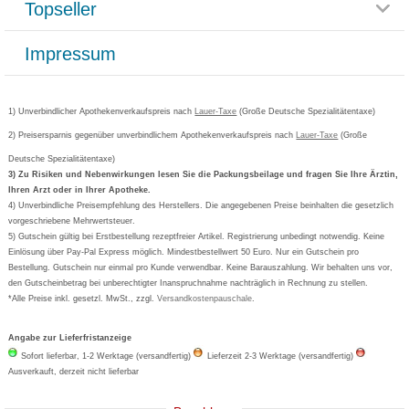
Topseller
Rezeptlieferung
Paketlieferstatus
Datenschutz
Bonusprogramm
Lieferung und Bezahlung
Widerrufsbelehrung
Impressum
Grippostad
Gutschein und Rabatte
Versandkosten
AGB
Bepanthen
Kundenbewertung
Passwort vergessen
Barrierefreiheitserklärung
Cetirizin
Bestellung Post & Fax
Bestellschein ausfüllen
1) Unverbindlicher Apothekenverkaufspreis nach
Cookie-Einstellungen
Lauer-Taxe
(Große Deutsche Spezialitätentaxe)
Orthomol
Deutscher Service Preis
Newsletteranmeldung
2) Preisersparnis gegenüber unverbindlichem Apothekenverkaufspreis nach
Vertrag widerrufen
Lauer-Taxe
(Große
Aspirin
Deutsche Spezialitätentaxe)
Formoline
3) Zu Risiken und Nebenwirkungen lesen Sie die Packungsbeilage und fragen Sie Ihre Ärztin,
Ihren Arzt oder in Ihrer Apotheke.
Wick
4) Unverbindliche Preisempfehlung des Herstellers. Die angegebenen Preise beinhalten die gesetzlich
Eucerin
vorgeschriebene Mehrwertsteuer.
5) Gutschein gültig bei Erstbestellung rezeptfreier Artikel. Registrierung unbedingt notwendig. Keine
Basica
Einlösung über Pay-Pal Express möglich. Mindestbestellwert 50 Euro. Nur ein Gutschein pro
Bestellung. Gutschein nur einmal pro Kunde verwendbar. Keine Barauszahlung. Wir behalten uns vor,
den Gutscheinbetrag bei unberechtigter Inanspruchnahme nachträglich in Rechnung zu stellen.
*Alle Preise inkl. gesetzl. MwSt., zzgl.
Versandkostenpauschale
.
Angabe zur Lieferfristanzeige
Sofort lieferbar, 1-2 Werktage (versandfertig)
Lieferzeit 2-3 Werktage (versandfertig)
Ausverkauft, derzeit nicht lieferbar