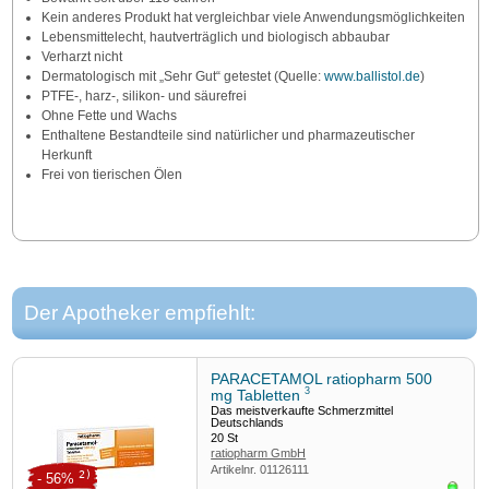
Kein anderes Produkt hat vergleichbar viele Anwendungsmöglichkeiten
Lebensmittelecht, hautverträglich und biologisch abbaubar
Verharzt nicht
Dermatologisch mit „Sehr Gut“ getestet (Quelle:
www.ballistol.de
)
PTFE-, harz-, silikon- und säurefrei
Ohne Fette und Wachs
Enthaltene Bestandteile sind natürlicher und pharmazeutischer
Herkunft
Frei von tierischen Ölen
Der Apotheker empfiehlt:
PARACETAMOL ratiopharm 500
3
mg Tabletten
Das meistverkaufte Schmerzmittel
Deutschlands
20
St
ratiopharm GmbH
Artikelnr.
01126111
2)
- 56%
Sofor