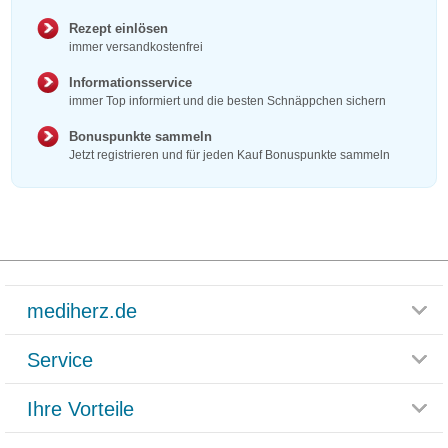
Rezept einlösen
immer versandkostenfrei
Informationsservice
immer Top informiert und die besten Schnäppchen sichern
Bonuspunkte sammeln
Jetzt registrieren und für jeden Kauf Bonuspunkte sammeln
mediherz.de
Service
Glossar
Themenwelten
Ihre Vorteile
Rücksendemöglichkeit
Häufig gestellte Fragen
Reklamationsformular
Impressum