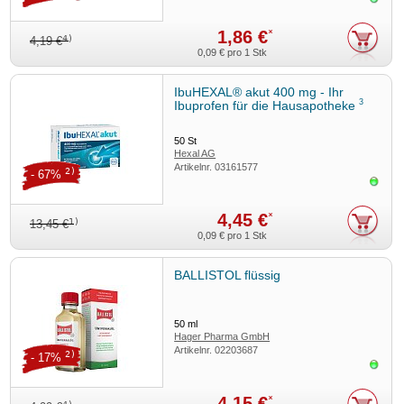
1,86 €
*
4)
4,19 €
0,09 €
pro 1 Stk
IbuHEXAL® akut 400 mg - Ihr
3
Ibuprofen für die Hausapotheke
50
St
Hexal AG
Artikelnr.
03161577
2)
- 67%
Sofor
4,45 €
*
1)
13,45 €
0,09 €
pro 1 Stk
BALLISTOL flüssig
50
ml
Hager Pharma GmbH
Artikelnr.
02203687
2)
- 17%
Sofor
4,15 €
*