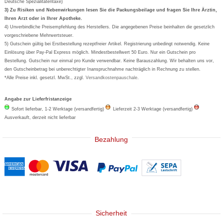
Deutsche Spezialitätentaxe)
Formoline
3) Zu Risiken und Nebenwirkungen lesen Sie die Packungsbeilage und fragen Sie Ihre Ärztin,
Ihren Arzt oder in Ihrer Apotheke.
Wick
4) Unverbindliche Preisempfehlung des Herstellers. Die angegebenen Preise beinhalten die gesetzlich
Eucerin
vorgeschriebene Mehrwertsteuer.
5) Gutschein gültig bei Erstbestellung rezeptfreier Artikel. Registrierung unbedingt notwendig. Keine
Basica
Einlösung über Pay-Pal Express möglich. Mindestbestellwert 50 Euro. Nur ein Gutschein pro
Bestellung. Gutschein nur einmal pro Kunde verwendbar. Keine Barauszahlung. Wir behalten uns vor,
den Gutscheinbetrag bei unberechtigter Inanspruchnahme nachträglich in Rechnung zu stellen.
*Alle Preise inkl. gesetzl. MwSt., zzgl.
Versandkostenpauschale
.
Angabe zur Lieferfristanzeige
Sofort lieferbar, 1-2 Werktage (versandfertig)
Lieferzeit 2-3 Werktage (versandfertig)
Ausverkauft, derzeit nicht lieferbar
Bezahlung
Sicherheit