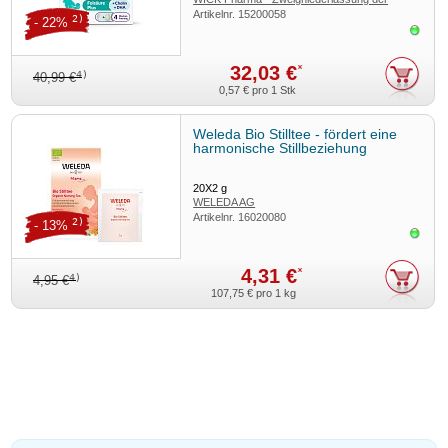
Artikelnr.
15200058
Procter & Gamble GmbH
2)
- 22%
Sofor
32,03 €
*
4)
40,99 €
0,57 €
pro 1 Stk
Weleda Bio Stilltee - fördert eine
harmonische Stillbeziehung
20X2
g
WELEDA AG
Artikelnr.
16020080
2)
- 13%
Sofor
4,31 €
*
4)
4,95 €
107,75 €
pro 1 kg