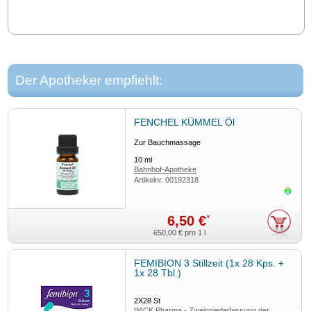
Der Apotheker empfiehlt:
FENCHEL KÜMMEL Öl
Zur Bauchmassage
10
ml
Bahnhof-Apotheke
Artikelnr.
00192318
Sofor
6,50 €
*
650,00 €
pro 1 l
FEMIBION 3 Stillzeit (1x 28 Kps. +
1x 28 Tbl.)
2X28
St
WICK Pharma - Zweigniederlassung der