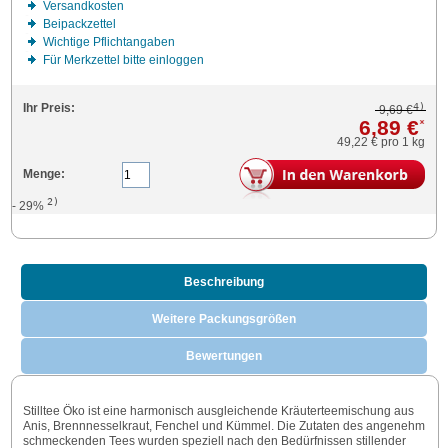
Versandkosten
Beipackzettel
Wichtige Pflichtangaben
Für Merkzettel bitte einloggen
4)
Ihr Preis:
9,69 €
6,89 €
*
49,22 €
pro 1 kg
Menge:
2)
- 29%
Beschreibung
Weitere Packungsgrößen
Bewertungen
Stilltee Öko ist eine harmonisch ausgleichende Kräuterteemischung aus
Anis, Brennnesselkraut, Fenchel und Kümmel. Die Zutaten des angenehm
schmeckenden Tees wurden speziell nach den Bedürfnissen stillender