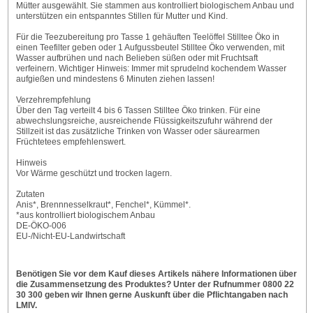
Mütter ausgewählt. Sie stammen aus kontrolliert biologischem Anbau und
unterstützen ein entspanntes Stillen für Mutter und Kind.
Für die Teezubereitung pro Tasse 1 gehäuften Teelöffel Stilltee Öko in
einen Teefilter geben oder 1 Aufgussbeutel Stilltee Öko verwenden, mit
Wasser aufbrühen und nach Belieben süßen oder mit Fruchtsaft
verfeinern. Wichtiger Hinweis: Immer mit sprudelnd kochendem Wasser
aufgießen und mindestens 6 Minuten ziehen lassen!
Verzehrempfehlung
Über den Tag verteilt 4 bis 6 Tassen Stilltee Öko trinken. Für eine
abwechslungsreiche, ausreichende Flüssigkeitszufuhr während der
Stillzeit ist das zusätzliche Trinken von Wasser oder säurearmen
Früchtetees empfehlenswert.
Hinweis
Vor Wärme geschützt und trocken lagern.
Zutaten
Anis*, Brennnesselkraut*, Fenchel*, Kümmel*.
*aus kontrolliert biologischem Anbau
DE-ÖKO-006
EU-/Nicht-EU-Landwirtschaft
Benötigen Sie vor dem Kauf dieses Artikels nähere Informationen über
die Zusammensetzung des Produktes? Unter der Rufnummer 0800 22
30 300 geben wir Ihnen gerne Auskunft über die Pflichtangaben nach
LMIV.