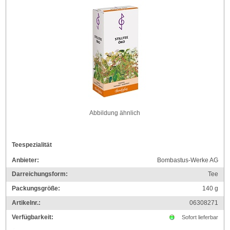
Abbildung ähnlich
Teespezialität
Anbieter:
Bombastus-Werke AG
Darreichungsform:
Tee
Packungsgröße:
140
g
Artikelnr.:
06308271
Verfügbarkeit:
Sofort lieferbar