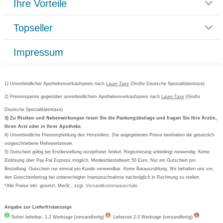
Ihre Vorteile
Rücksendemöglichkeit
Häufig gestellte Fragen
Reklamationsformular
Impressum
Topseller
Rezeptlieferung
Paketlieferstatus
Datenschutz
Bonusprogramm
Lieferung und Bezahlung
Widerrufsbelehrung
Impressum
Grippostad
Gutschein und Rabatte
Versandkosten
AGB
Bepanthen
Kundenbewertung
Passwort vergessen
Barrierefreiheitserklärung
Cetirizin
Bestellung Post & Fax
Bestellschein ausfüllen
1) Unverbindlicher Apothekenverkaufspreis nach
Cookie-Einstellungen
Lauer-Taxe
(Große Deutsche Spezialitätentaxe)
Orthomol
Deutscher Service Preis
Newsletteranmeldung
2) Preisersparnis gegenüber unverbindlichem Apothekenverkaufspreis nach
Vertrag widerrufen
Lauer-Taxe
(Große
Aspirin
Deutsche Spezialitätentaxe)
Formoline
3) Zu Risiken und Nebenwirkungen lesen Sie die Packungsbeilage und fragen Sie Ihre Ärztin,
Ihren Arzt oder in Ihrer Apotheke.
Wick
4) Unverbindliche Preisempfehlung des Herstellers. Die angegebenen Preise beinhalten die gesetzlich
Eucerin
vorgeschriebene Mehrwertsteuer.
5) Gutschein gültig bei Erstbestellung rezeptfreier Artikel. Registrierung unbedingt notwendig. Keine
Basica
Einlösung über Pay-Pal Express möglich. Mindestbestellwert 50 Euro. Nur ein Gutschein pro
Bestellung. Gutschein nur einmal pro Kunde verwendbar. Keine Barauszahlung. Wir behalten uns vor,
den Gutscheinbetrag bei unberechtigter Inanspruchnahme nachträglich in Rechnung zu stellen.
*Alle Preise inkl. gesetzl. MwSt., zzgl.
Versandkostenpauschale
.
Angabe zur Lieferfristanzeige
Sofort lieferbar, 1-2 Werktage (versandfertig)
Lieferzeit 2-3 Werktage (versandfertig)