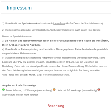
Bonusprogramm
Lieferung und Bezahlung
Widerrufsbelehrung
Impressum
Grippostad
Gutschein und Rabatte
Versandkosten
AGB
Bepanthen
Kundenbewertung
Passwort vergessen
Barrierefreiheitserklärung
Cetirizin
Bestellung Post & Fax
Bestellschein ausfüllen
1) Unverbindlicher Apothekenverkaufspreis nach
Cookie-Einstellungen
Lauer-Taxe
(Große Deutsche Spezialitätentaxe)
Orthomol
Deutscher Service Preis
Newsletteranmeldung
2) Preisersparnis gegenüber unverbindlichem Apothekenverkaufspreis nach
Vertrag widerrufen
Lauer-Taxe
(Große
Aspirin
Deutsche Spezialitätentaxe)
Formoline
3) Zu Risiken und Nebenwirkungen lesen Sie die Packungsbeilage und fragen Sie Ihre Ärztin,
Ihren Arzt oder in Ihrer Apotheke.
Wick
4) Unverbindliche Preisempfehlung des Herstellers. Die angegebenen Preise beinhalten die gesetzlich
Eucerin
vorgeschriebene Mehrwertsteuer.
5) Gutschein gültig bei Erstbestellung rezeptfreier Artikel. Registrierung unbedingt notwendig. Keine
Basica
Einlösung über Pay-Pal Express möglich. Mindestbestellwert 50 Euro. Nur ein Gutschein pro
Bestellung. Gutschein nur einmal pro Kunde verwendbar. Keine Barauszahlung. Wir behalten uns vor,
den Gutscheinbetrag bei unberechtigter Inanspruchnahme nachträglich in Rechnung zu stellen.
*Alle Preise inkl. gesetzl. MwSt., zzgl.
Versandkostenpauschale
.
Angabe zur Lieferfristanzeige
Sofort lieferbar, 1-2 Werktage (versandfertig)
Lieferzeit 2-3 Werktage (versandfertig)
Ausverkauft, derzeit nicht lieferbar
Bezahlung