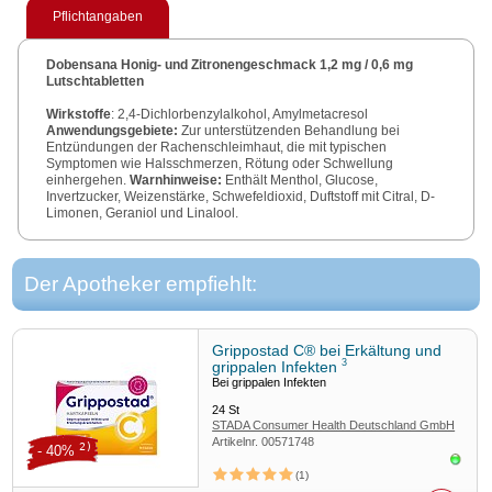
Pflichtangaben
Dobensana Honig- und Zitronengeschmack 1,2 mg / 0,6 mg
Lutschtabletten
Wirkstoffe
: 2,4-Dichlorbenzylalkohol, Amylmetacresol
Anwendungsgebiete:
Zur unterstützenden Behandlung bei
Entzündungen der Rachenschleimhaut, die mit typischen
Symptomen wie Halsschmerzen, Rötung oder Schwellung
einhergehen.
Warnhinweise:
Enthält Menthol, Glucose,
Invertzucker, Weizenstärke, Schwefeldioxid, Duftstoff mit Citral, D-
Limonen, Geraniol und Linalool.
Packungsbeilage beachten.
Zu Risiken und Nebenwirkungen lesen Sie die Packungsbeilage
und fragen Sie Ihre Ärztin, Ihren Arzt oder in Ihrer Apotheke.
Der Apotheker empfiehlt:
DOBD0179
Reckitt Benckiser Deutschland GmbH – 69067 Heidelberg
Grippostad C® bei Erkältung und
3
grippalen Infekten
Bei grippalen Infekten
24
St
STADA Consumer Health Deutschland GmbH
Artikelnr.
00571748
2)
- 40%
Sofor
1