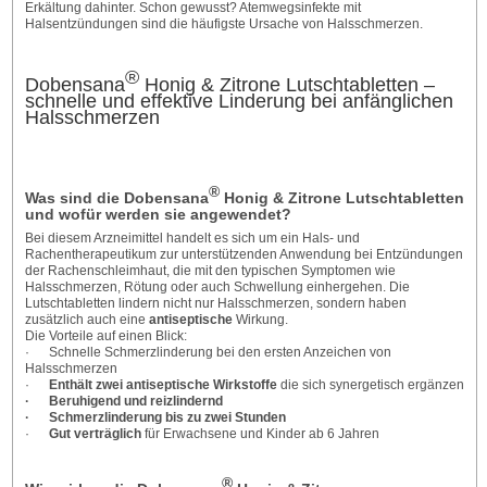
Erkältung dahinter. Schon gewusst? Atemwegsinfekte mit
Halsentzündungen sind die häufigste Ursache von Halsschmerzen.
®
Dobensana
Honig & Zitrone Lutschtabletten –
schnelle und effektive Linderung bei anfänglichen
Halsschmerzen
®
Was sind die Dobensana
Honig & Zitrone Lutschtabletten
und wofür werden sie angewendet?
Bei diesem Arzneimittel handelt es sich um ein Hals- und
Rachentherapeutikum zur unterstützenden Anwendung bei Entzündungen
der Rachenschleimhaut, die mit den typischen Symptomen wie
Halsschmerzen, Rötung oder auch Schwellung einhergehen. Die
Lutschtabletten lindern nicht nur Halsschmerzen, sondern haben
zusätzlich auch eine
antiseptische
Wirkung.
Die Vorteile auf einen Blick:
· Schnelle Schmerzlinderung bei den ersten Anzeichen von
Halsschmerzen
·
Enthält zwei antiseptische Wirkstoffe
die sich synergetisch ergänzen
·
Beruhigend und reizlindernd
·
Schmerzlinderung bis zu zwei Stunden
·
Gut verträglich
für Erwachsene und Kinder ab 6 Jahren
®