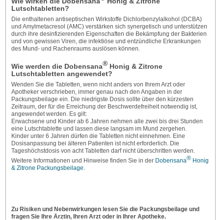
Wie wirken die Dobensana
Honig & Zitrone
Lutschtabletten?
Die enthaltenen antiseptischen Wirkstoffe Dichlorbenzylalkohol (DCBA)
und Amylmetacresol (AMC) verstärken sich synergetisch und unterstützen
durch ihre desinfizierenden Eigenschaften die Bekämpfung der Bakterien
und von gewissen Viren, die infektiöse und entzündliche Erkrankungen
des Mund- und Rachenraums auslösen können.
®
Wie werden die Dobensana
Honig & Zitrone
Lutschtabletten angewendet?
Wenden Sie die Tabletten, wenn nicht anders von Ihrem Arzt oder
Apotheker verschrieben, immer genau nach den Angaben in der
Packungsbeilage ein. Die niedrigste Dosis sollte über den kürzesten
Zeitraum, der für die Erreichung der Beschwerdefreiheit notwendig ist,
angewendet werden. Es gilt:
Erwachsene und Kinder ab 6 Jahren nehmen alle zwei bis drei Stunden
eine Lutschtablette und lassen diese langsam im Mund zergehen.
Kinder unter 6 Jahren dürfen die Tabletten nicht einnehmen. Eine
Dosisanpassung bei älteren Patienten ist nicht erforderlich. Die
Tageshöchstdosis von acht Tabletten darf nicht überschritten werden.
®
Weitere Informationen und Hinweise finden Sie in der
Dobensana
Honig
& Zitrone Packungsbeilage
.
Zu Risiken und Nebenwirkungen lesen Sie die Packungsbeilage und
fragen Sie Ihre Ärztin, Ihren Arzt oder in Ihrer Apotheke.