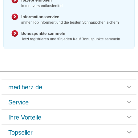
Rezept einlösen
immer versandkostenfrei
Informationsservice
immer Top informiert und die besten Schnäppchen sichern
Bonuspunkte sammeln
Jetzt registrieren und für jeden Kauf Bonuspunkte sammeln
mediherz.de
Service
Glossar
Themenwelten
Ihre Vorteile
Rücksendemöglichkeit
Häufig gestellte Fragen
Reklamationsformular
Impressum
Topseller
Rezeptlieferung
Paketlieferstatus
Datenschutz