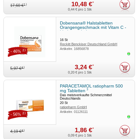
10,48 €
*
1)
17,60 €
0,44 €
pro 1 Stk
Dobensana® Halstabletten
Orangengeschmack mit Vitam C -
Linderung bei ersten
3
Halsschmerzen
16
St
Reckitt Benckiser Deutschland GmbH
Artikelnr.
16856878
2)
- 46%
Sofor
3,24 €
*
4)
5,97 €
0,20 €
pro 1 Stk
PARACETAMOL ratiopharm 500
3
mg Tabletten
Das meistverkaufte Schmerzmittel
Deutschlands
20
St
ratiopharm GmbH
Artikelnr.
01126111
2)
- 56%
Sofor
1,86 €
*
4)
4,19 €
0,09 €
pro 1 Stk