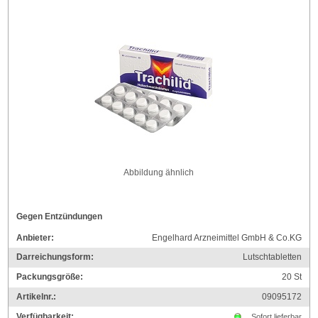
Abbildung ähnlich
Gegen Entzündungen
Anbieter:
Engelhard Arzneimittel GmbH & Co.KG
Darreichungsform:
Lutschtabletten
Packungsgröße:
20
St
Artikelnr.:
09095172
Verfügbarkeit:
Sofort lieferbar