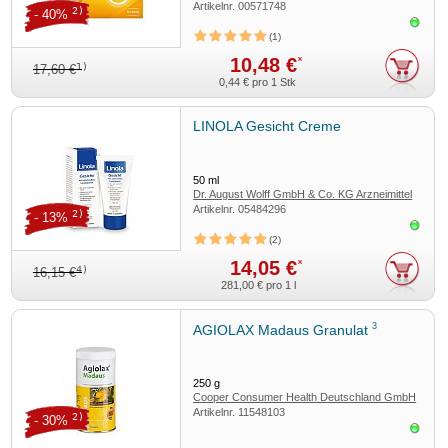
Artikelnr.
00571748
2)
- 40%
Sofor
1
10,48 €
*
1)
17,60 €
0,44 €
pro 1 Stk
LINOLA Gesicht Creme
50
ml
Dr. August Wolff GmbH & Co. KG Arzneimittel
Artikelnr.
05484296
2)
- 13%
Sofor
2
14,05 €
*
4)
16,15 €
281,00 €
pro 1 l
3
AGIOLAX Madaus Granulat
250
g
Cooper Consumer Health Deutschland GmbH
Artikelnr.
11548103
2)
- 30%
Sofor