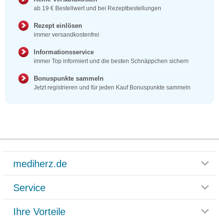
ab 19 € Bestellwert und bei Rezeptbestellungen
Rezept einlösen
immer versandkostenfrei
Informationsservice
immer Top informiert und die besten Schnäppchen sichern
Bonuspunkte sammeln
Jetzt registrieren und für jeden Kauf Bonuspunkte sammeln
mediherz.de
Service
Glossar
Themenwelten
Ihre Vorteile
Rücksendemöglichkeit
Häufig gestellte Fragen