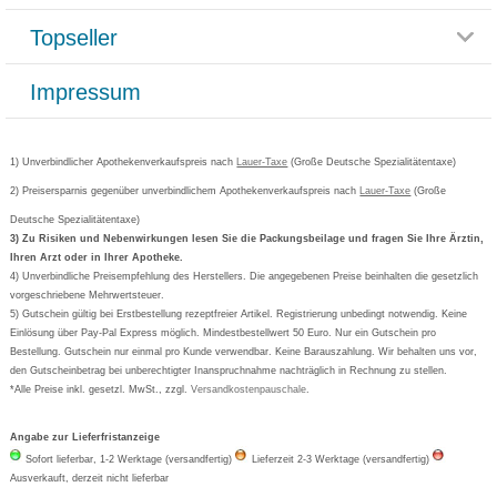
Reklamationsformular
Impressum
Topseller
Rezeptlieferung
Paketlieferstatus
Datenschutz
Bonusprogramm
Lieferung und Bezahlung
Widerrufsbelehrung
Impressum
Grippostad
Gutschein und Rabatte
Versandkosten
AGB
Bepanthen
Kundenbewertung
Passwort vergessen
Barrierefreiheitserklärung
Cetirizin
Bestellung Post & Fax
Bestellschein ausfüllen
1) Unverbindlicher Apothekenverkaufspreis nach
Cookie-Einstellungen
Lauer-Taxe
(Große Deutsche Spezialitätentaxe)
Orthomol
Deutscher Service Preis
Newsletteranmeldung
2) Preisersparnis gegenüber unverbindlichem Apothekenverkaufspreis nach
Vertrag widerrufen
Lauer-Taxe
(Große
Aspirin
Deutsche Spezialitätentaxe)
Formoline
3) Zu Risiken und Nebenwirkungen lesen Sie die Packungsbeilage und fragen Sie Ihre Ärztin,
Ihren Arzt oder in Ihrer Apotheke.
Wick
4) Unverbindliche Preisempfehlung des Herstellers. Die angegebenen Preise beinhalten die gesetzlich
Eucerin
vorgeschriebene Mehrwertsteuer.
5) Gutschein gültig bei Erstbestellung rezeptfreier Artikel. Registrierung unbedingt notwendig. Keine
Basica
Einlösung über Pay-Pal Express möglich. Mindestbestellwert 50 Euro. Nur ein Gutschein pro
Bestellung. Gutschein nur einmal pro Kunde verwendbar. Keine Barauszahlung. Wir behalten uns vor,
den Gutscheinbetrag bei unberechtigter Inanspruchnahme nachträglich in Rechnung zu stellen.
*Alle Preise inkl. gesetzl. MwSt., zzgl.
Versandkostenpauschale
.
Angabe zur Lieferfristanzeige
Sofort lieferbar, 1-2 Werktage (versandfertig)
Lieferzeit 2-3 Werktage (versandfertig)
Ausverkauft, derzeit nicht lieferbar