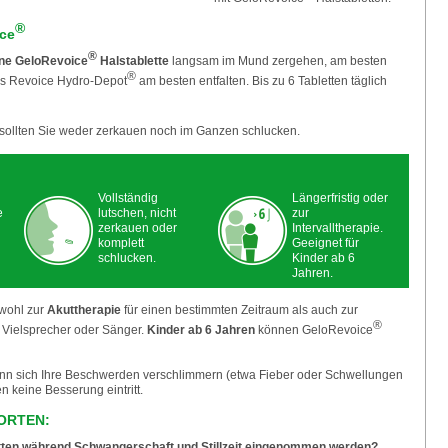
®
ce
®
eine GeloRevoice
Halstablette
langsam im Mund zergehen, am besten
®
as Revoice Hydro-Depot
am besten entfalten. Bis zu 6 Tabletten täglich
sollten Sie weder zerkauen noch im Ganzen schlucken.
Vollständig
Längerfristig oder
e
lutschen, nicht
zur
zerkauen oder
Intervalltherapie.
komplett
Geeignet für
schlucken.
Kinder ab 6
Jahren.
owohl zur
Akuttherapie
für einen bestimmten Zeitraum als auch zur
®
r Vielsprecher oder Sänger.
Kinder ab 6 Jahren
können GeloRevoice
wenn sich Ihre Beschwerden verschlimmern (etwa Fieber oder Schwellungen
n keine Besserung eintritt.
ORTEN:
tten während Schwangerschaft und Stillzeit eingenommen werden?