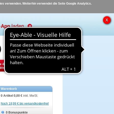
kies verwenden. Weiterhin verwendet die Seite Google Analytics.
Hilfe
Kontakt
e &
Diabetes
Tier
ätsbedarf
Warenkorb
0 Artikel
0,00 €
inkl. MwSt.
Noch 18,99 € bis versandkostenfrei!
0 Bonuspunkte