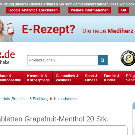
r Nutzung unserer Dienste erklären Sie sich damit einverstanden, dass wir Coo
Google Analytics abschalten
weitere Informationen
OK
Natur &
Kosmetik &
Gesundheit &
Sport &
Familie &
Pfleg
Homöopathie
Körperpflege
Wellness
Fitness
Kinder
Sanit
Hals ,Bronchien & Erkältung
Halsschmerzen
bletten Grapefruit-Menthol 20 Stk.