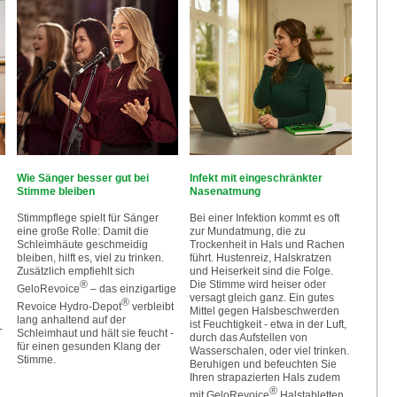
Wie Sänger besser gut bei
Infekt mit eingeschränkter
Stimme bleiben
Nasenatmung
Stimmpflege spielt für Sänger
Bei einer Infektion kommt es oft
eine große Rolle: Damit die
zur Mundatmung, die zu
Schleimhäute geschmeidig
Trockenheit in Hals und Rachen
bleiben, hilft es, viel zu trinken.
führt. Hustenreiz, Halskratzen
Zusätzlich empfiehlt sich
und Heiserkeit sind die Folge.
®
Die Stimme wird heiser oder
GeloRevoice
– das einzigartige
versagt gleich ganz. Ein gutes
®
Revoice Hydro-Depot
verbleibt
Mittel gegen Halsbeschwerden
lang anhaltend auf der
ist Feuchtigkeit - etwa in der Luft,
-
Schleimhaut und hält sie feucht -
durch das Aufstellen von
für einen gesunden Klang der
Wasserschalen, oder viel trinken.
Stimme.
Beruhigen und befeuchten Sie
Ihren strapazierten Hals zudem
®
mit GeloRevoice
Halstabletten.