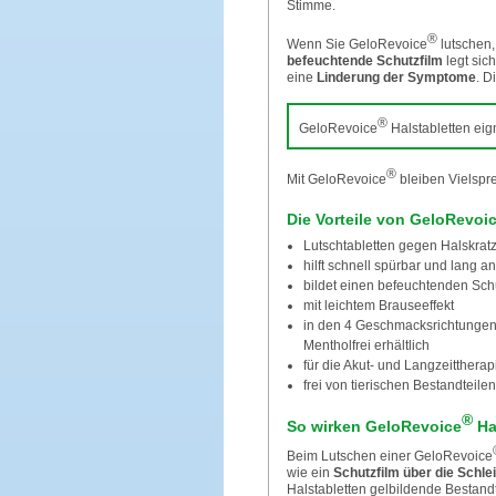
Stimme.
®
Wenn Sie GeloRevoice
lutschen,
befeuchtende Schutzfilm
legt sic
eine
Linderung der Symptome
. D
®
GeloRevoice
Halstabletten eig
®
Mit GeloRevoice
bleiben Vielspre
Die Vorteile von GeloRevoi
Lutschtabletten gegen Halskratz
hilft schnell spürbar und lang a
bildet einen befeuchtenden Sch
mit leichtem Brauseeffekt
in den 4 Geschmacksrichtungen 
Mentholfrei erhältlich
für die Akut- und Langzeittherap
frei von tierischen Bestandteil
®
So wirken GeloRevoice
Hal
Beim Lutschen einer GeloRevoice
wie ein
Schutzfilm über die Schl
Halstabletten gelbildende Bestand