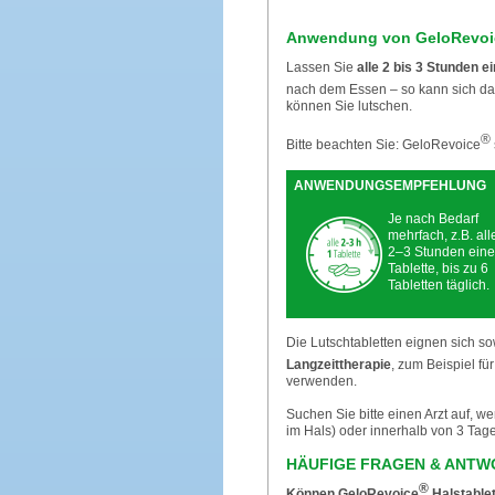
Anwendung von GeloRevoi
Lassen Sie
alle 2 bis 3 Stunden 
nach dem Essen – so kann sich d
können Sie lutschen.
®
Bitte beachten Sie: GeloRevoice
ANWENDUNGSEMPFEHLUNG
Je nach Bedarf
mehrfach, z.B. all
2–3 Stunden eine
Tablette, bis zu 6
Tabletten täglich.
Die Lutschtabletten eignen sich s
Langzeittherapie
, zum Beispiel fü
verwenden.
Suchen Sie bitte einen Arzt auf, 
im Hals) oder innerhalb von 3 Tage
HÄUFIGE FRAGEN & ANTW
®
Können GeloRevoice
Halstable