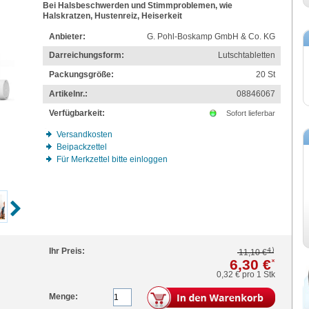
Bei Halsbeschwerden und Stimmproblemen, wie
Halskratzen, Hustenreiz, Heiserkeit
Anbieter:
G. Pohl-Boskamp GmbH & Co. KG
Darreichungsform:
Lutschtabletten
Packungsgröße:
20
St
Artikelnr.:
08846067
Verfügbarkeit:
Sofort lieferbar
Versandkosten
Beipackzettel
Für Merkzettel bitte einloggen
4)
Ihr Preis:
11,10 €
6,30 €
*
0,32 €
pro 1 Stk
Menge: