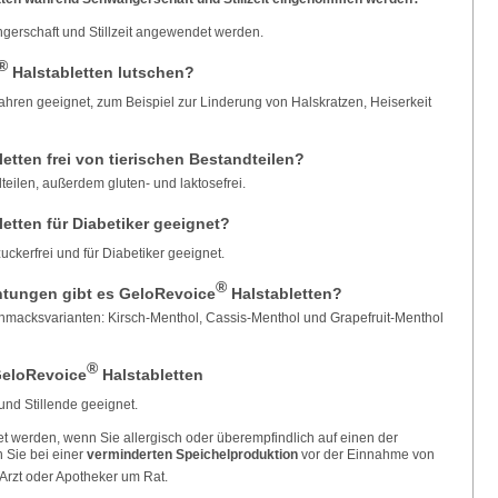
gerschaft und Stillzeit angewendet werden.
®
Halstabletten lutschen?
Jahren geeignet, zum Beispiel zur Linderung von Halskratzen, Heiserkeit
etten frei von tierischen Bestandteilen?
dteilen, außerdem gluten- und laktosefrei.
etten für Diabetiker geeignet?
uckerfrei und für Diabetiker geeignet.
®
tungen gibt es GeloRevoice
Halstabletten?
schmacksvarianten: Kirsch-Menthol, Cassis-Menthol und Grapefruit-Menthol
®
GeloRevoice
Halstabletten
und Stillende geeignet.
t werden, wenn Sie allergisch oder überempfindlich auf einen der
n Sie bei einer
verminderten Speichelproduktion
vor der Einnahme von
 Arzt oder Apotheker um Rat.