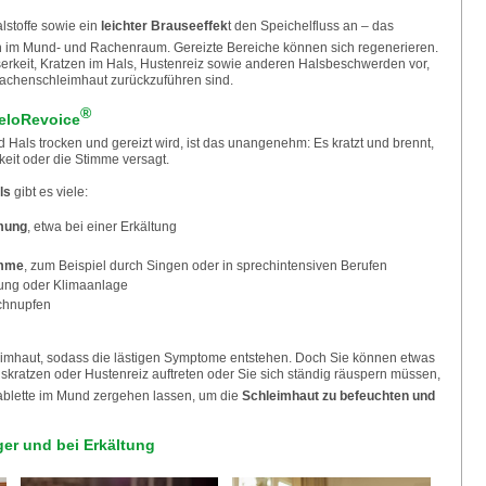
lstoffe sowie ein
leichter Brauseeffek
t den Speichelfluss an – das
ich im Mund- und Rachenraum. Gereizte Bereiche können sich regenerieren.
serkeit, Kratzen im Hals, Hustenreiz sowie anderen Halsbeschwerden vor,
Rachenschleimhaut zurückzuführen sind.
®
eloRevoice
Hals trocken und gereizt wird, ist das unangenehm: Es kratzt und brennt,
eit oder die Stimme versagt.
ls
gibt es viele:
mung
, etwa bei einer Erkältung
imme
, zum Beispiel durch Singen oder in sprechintensiven Berufen
zung oder Klimaanlage
chnupfen
leimhaut, sodass die lästigen Symptome entstehen. Doch Sie können etwas
skratzen oder Hustenreiz auftreten oder Sie sich ständig räuspern müssen,
Tablette im Mund zergehen lassen, um die
Schleimhaut zu befeuchten und
ger und bei Erkältung