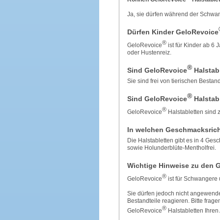
Ja, sie dürfen während der Schwan
Dürfen Kinder GeloRevoice
®
GeloRevoice
ist für Kinder ab 6 
oder Hustenreiz.
®
Sind GeloRevoice
Halstabl
Sie sind frei von tierischen Bestan
®
Sind GeloRevoice
Halstabl
®
GeloRevoice
Halstabletten sind z
In welchen Geschmacksrich
Die Halstabletten gibt es in 4 Ge
sowie Holunderblüte-Mentholfrei.
Wichtige Hinweise zu den 
®
GeloRevoice
ist für Schwangere 
Sie dürfen jedoch nicht angewende
Bestandteile reagieren. Bitte frage
®
GeloRevoice
Halstabletten Ihren