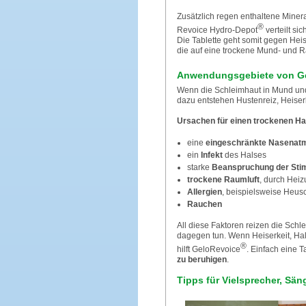
Zusätzlich regen enthaltene Minera
®
Revoice Hydro-Depot
verteilt s
Die Tablette geht somit gegen Hei
die auf eine trockene Mund- und 
Anwendungsgebiete von G
Wenn die Schleimhaut in Mund und 
dazu entstehen Hustenreiz, Heiserk
Ursachen für einen trockenen Ha
eine
eingeschränkte Nasenat
ein
Infekt
des Halses
starke
Beanspruchung der St
trockene Raumluft
, durch Hei
Allergien
, beispielsweise Heus
Rauchen
All diese Faktoren reizen die Sch
dagegen tun. Wenn Heiserkeit, Hal
®
hilft GeloRevoice
. Einfach eine 
zu beruhigen
.
Tipps für Vielsprecher, Sän