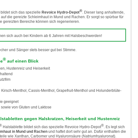
®
 bildet sich das spezielle
Revoice Hydro-Depot
. Dieser lang anhaltende,
h auf die gereizte Schleimhaut in Mund und Rachen. Er sorgt so spürbar für
ie gereizten Bereiche können sich regenerieren.
nen sich auch bei Kindern ab 6 Jahren mit Halsbeschwerden!
cher und Sänger stets besser gut bei Stimme.
®
ce
auf einen Blick
en, Hustenreiz und Heiserkeit
nhaltend
utzfilm
Kirsch-Menthol, Cassis-Menthol, Grapefruit-Menthol und Holunderblüte-
ie geeignet
en sowie von Gluten und Laktose
stabletten gegen Halskratzen, Heiserkeit und Hustenreiz
®
®
Halstablette bildet sich das spezielle Revoice Hydro-Depot
. Es legt sich
eimhaut in Mund und Rachen
und haftet dort sehr gut an. Dafür enthalten die
teile wie Xanthan, Carbomer und Hyaluronsäure (Natriumhyaluronat).