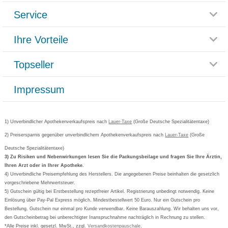
Service
Glossar
Themenwelten
Ihre Vorteile
Rücksendemöglichkeit
Häufig gestellte Fragen
Reklamationsformular
Impressum
Topseller
Rezeptlieferung
Paketlieferstatus
Datenschutz
Bonusprogramm
Lieferung und Bezahlung
Widerrufsbelehrung
Impressum
Grippostad
Gutschein und Rabatte
Versandkosten
AGB
Bepanthen
Kundenbewertung
Passwort vergessen
Barrierefreiheitserklärung
Cetirizin
Bestellung Post & Fax
Bestellschein ausfüllen
1) Unverbindlicher Apothekenverkaufspreis nach
Cookie-Einstellungen
Lauer-Taxe
(Große Deutsche Spezialitätentaxe)
Orthomol
Deutscher Service Preis
Newsletteranmeldung
2) Preisersparnis gegenüber unverbindlichem Apothekenverkaufspreis nach
Vertrag widerrufen
Lauer-Taxe
(Große
Aspirin
Deutsche Spezialitätentaxe)
Formoline
3) Zu Risiken und Nebenwirkungen lesen Sie die Packungsbeilage und fragen Sie Ihre Ärztin,
Ihren Arzt oder in Ihrer Apotheke.
Wick
4) Unverbindliche Preisempfehlung des Herstellers. Die angegebenen Preise beinhalten die gesetzlich
Eucerin
vorgeschriebene Mehrwertsteuer.
5) Gutschein gültig bei Erstbestellung rezeptfreier Artikel. Registrierung unbedingt notwendig. Keine
Basica
Einlösung über Pay-Pal Express möglich. Mindestbestellwert 50 Euro. Nur ein Gutschein pro
Bestellung. Gutschein nur einmal pro Kunde verwendbar. Keine Barauszahlung. Wir behalten uns vor,
den Gutscheinbetrag bei unberechtigter Inanspruchnahme nachträglich in Rechnung zu stellen.
*Alle Preise inkl. gesetzl. MwSt., zzgl.
Versandkostenpauschale
.