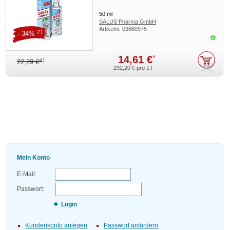
50
ml
SALUS Pharma GmbH
Artikelnr.
03680975
2)
- 34%
Sofor
14,61 €
*
4)
22,29 €
292,20 €
pro 1 l
Mein Konto
E-Mail:
Passwort:
Login
Kundenkonto anlegen
Passwort anfordern