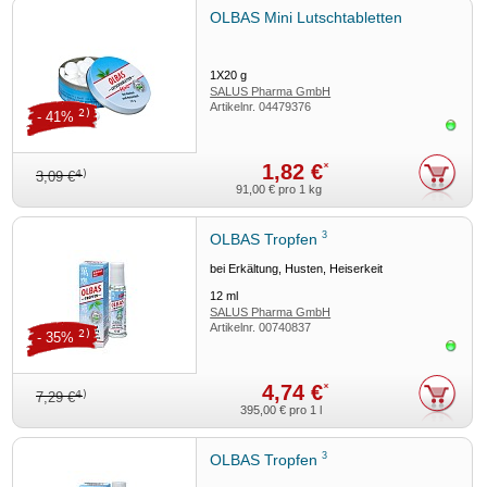
OLBAS Mini Lutschtabletten
1X20
g
SALUS Pharma GmbH
Artikelnr.
04479376
2)
- 41%
Sofor
1,82 €
*
4)
3,09 €
91,00 €
pro 1 kg
3
OLBAS Tropfen
bei Erkältung, Husten, Heiserkeit
12
ml
SALUS Pharma GmbH
Artikelnr.
00740837
2)
- 35%
Sofor
4,74 €
*
4)
7,29 €
395,00 €
pro 1 l
3
OLBAS Tropfen