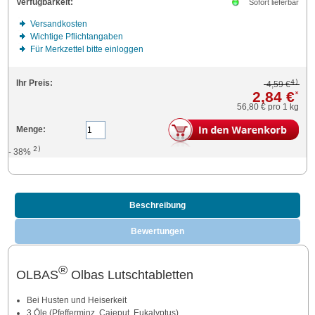
Verfügbarkeit:
Sofort lieferbar
Versandkosten
Wichtige Pflichtangaben
Für Merkzettel bitte einloggen
4)
Ihr Preis:
4,59 €
2,84 €
*
56,80 €
pro 1 kg
Menge:
2)
- 38%
Beschreibung
Bewertungen
®
OLBAS
Olbas Lutschtabletten
Bei Husten und Heiserkeit
3 Öle (Pfefferminz, Cajeput, Eukalyptus)