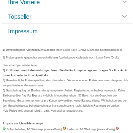
Ihre Vorteile
Rücksendemöglichkeit
Häufig gestellte Fragen
Reklamationsformular
Impressum
Topseller
Rezeptlieferung
Paketlieferstatus
Datenschutz
Bonusprogramm
Lieferung und Bezahlung
Widerrufsbelehrung
Impressum
Grippostad
Gutschein und Rabatte
Versandkosten
AGB
Bepanthen
Kundenbewertung
Passwort vergessen
Barrierefreiheitserklärung
Cetirizin
Bestellung Post & Fax
Bestellschein ausfüllen
1) Unverbindlicher Apothekenverkaufspreis nach
Cookie-Einstellungen
Lauer-Taxe
(Große Deutsche Spezialitätentaxe)
Orthomol
Deutscher Service Preis
Newsletteranmeldung
2) Preisersparnis gegenüber unverbindlichem Apothekenverkaufspreis nach
Vertrag widerrufen
Lauer-Taxe
(Große
Aspirin
Deutsche Spezialitätentaxe)
Formoline
3) Zu Risiken und Nebenwirkungen lesen Sie die Packungsbeilage und fragen Sie Ihre Ärztin,
Ihren Arzt oder in Ihrer Apotheke.
Wick
4) Unverbindliche Preisempfehlung des Herstellers. Die angegebenen Preise beinhalten die gesetzlich
Eucerin
vorgeschriebene Mehrwertsteuer.
5) Gutschein gültig bei Erstbestellung rezeptfreier Artikel. Registrierung unbedingt notwendig. Keine
Basica
Einlösung über Pay-Pal Express möglich. Mindestbestellwert 50 Euro. Nur ein Gutschein pro
Bestellung. Gutschein nur einmal pro Kunde verwendbar. Keine Barauszahlung. Wir behalten uns vor,
den Gutscheinbetrag bei unberechtigter Inanspruchnahme nachträglich in Rechnung zu stellen.
*Alle Preise inkl. gesetzl. MwSt., zzgl.
Versandkostenpauschale
.
Angabe zur Lieferfristanzeige
Sofort lieferbar, 1-2 Werktage (versandfertig)
Lieferzeit 2-3 Werktage (versandfertig)