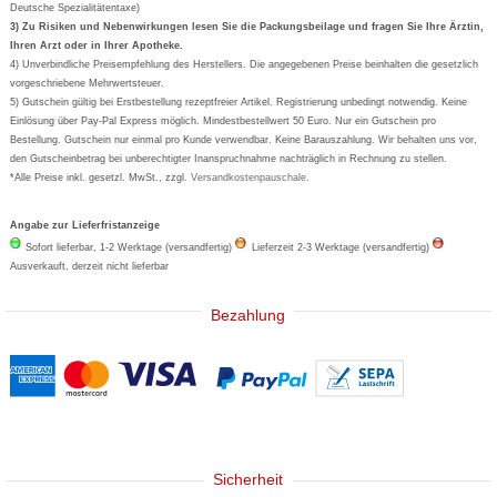
Deutsche Spezialitätentaxe)
Formoline
3) Zu Risiken und Nebenwirkungen lesen Sie die Packungsbeilage und fragen Sie Ihre Ärztin,
Ihren Arzt oder in Ihrer Apotheke.
Wick
4) Unverbindliche Preisempfehlung des Herstellers. Die angegebenen Preise beinhalten die gesetzlich
Eucerin
vorgeschriebene Mehrwertsteuer.
5) Gutschein gültig bei Erstbestellung rezeptfreier Artikel. Registrierung unbedingt notwendig. Keine
Basica
Einlösung über Pay-Pal Express möglich. Mindestbestellwert 50 Euro. Nur ein Gutschein pro
Bestellung. Gutschein nur einmal pro Kunde verwendbar. Keine Barauszahlung. Wir behalten uns vor,
den Gutscheinbetrag bei unberechtigter Inanspruchnahme nachträglich in Rechnung zu stellen.
*Alle Preise inkl. gesetzl. MwSt., zzgl.
Versandkostenpauschale
.
Angabe zur Lieferfristanzeige
Sofort lieferbar, 1-2 Werktage (versandfertig)
Lieferzeit 2-3 Werktage (versandfertig)
Ausverkauft, derzeit nicht lieferbar
Bezahlung
Sicherheit