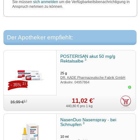
Sie müssen
sich anmelden
um die Verfügbarkeitsbenachrichtigung in
Anspruch nehmen zu können.
Der Apotheker empfiehlt:
POSTERISAN akut 50 mg/g
3
Rektalsalbe
25
g
DR. KADE Pharmazeutische Fabrik GmbH
Artikelnr.
04957864
2)
- 35%
Sofor
11,02 €
*
1)
16,99 €
440,80 €
pro 1 kg
NasenDuo Nasenspray - bei
3
Schnupfen
10
ml