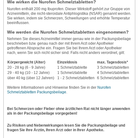
Wie wirken die Nurofen Schmelztabletten?
Nurofen enthält 200 mg Ibuprofen. Dieser Wirkstoff gehört zur Gruppe von
Arzneimitteln, die nicht-steroidale Antiphlogistika (NSAR) genannt werden.
Sie wirken, indem sie Schmerzen, Schwellungen und erhöhte Temperatur
beeinflussen.
Wie werden die Nurofen Schmelztabletten eingenommen?
Nehmen Sie dieses Arzneimittel immer genau wie in der Packungsbeilage
beschrieben bzw. genau nach der mit Ihrem Arzt oder Apotheker
getroffenen Absprache ein. Fragen Sie bei Ihrem Arzt oder Apotheker
nach, wenn Sie sich nicht sicher sind. Falls nicht anders verordnet, gilt:
Körpergewicht (Alter)
Einzeldosis
max. Tagesdosis*
20 - 28 kg (6 - 9 Jahre)
1 Schmelztablette
3 Schmelztabletten
29 - 40 kg (10 - 12 Jahre)
1 Schmelztablette
4 Schmelztabletten
über 40 kg (über 12 Jahren)
1 - 2 Schmelztabletten
6 Schmelztabletten
Weitere Informationen und Hinweise finden Sie in der
Nurofen
Schmelztabletten Packungsbeilage
.
Bei Schmerzen oder Fieber ohne ärztlichen Rat nicht länger anwenden
als in der Packungsbeilage vorgegeben!
Zu Risiken und Nebenwirkungen lesen Sie die Packungsbeilage und
fragen Sie Ihre Ärztin, Ihren Arzt oder in Ihrer Apotheke.