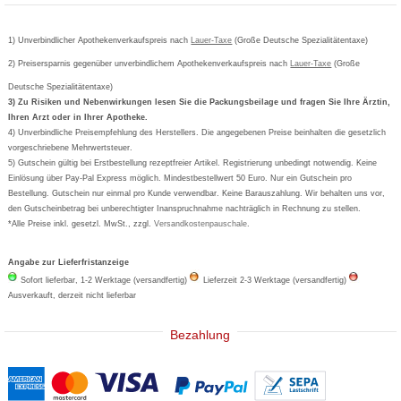
Bepanthen
Kundenbewertung
Passwort vergessen
Barrierefreiheitserklärung
Cetirizin
Bestellung Post & Fax
Bestellschein ausfüllen
1) Unverbindlicher Apothekenverkaufspreis nach
Cookie-Einstellungen
Lauer-Taxe
(Große Deutsche Spezialitätentaxe)
Orthomol
Deutscher Service Preis
Newsletteranmeldung
2) Preisersparnis gegenüber unverbindlichem Apothekenverkaufspreis nach
Vertrag widerrufen
Lauer-Taxe
(Große
Aspirin
Deutsche Spezialitätentaxe)
Formoline
3) Zu Risiken und Nebenwirkungen lesen Sie die Packungsbeilage und fragen Sie Ihre Ärztin,
Ihren Arzt oder in Ihrer Apotheke.
Wick
4) Unverbindliche Preisempfehlung des Herstellers. Die angegebenen Preise beinhalten die gesetzlich
Eucerin
vorgeschriebene Mehrwertsteuer.
5) Gutschein gültig bei Erstbestellung rezeptfreier Artikel. Registrierung unbedingt notwendig. Keine
Basica
Einlösung über Pay-Pal Express möglich. Mindestbestellwert 50 Euro. Nur ein Gutschein pro
Bestellung. Gutschein nur einmal pro Kunde verwendbar. Keine Barauszahlung. Wir behalten uns vor,
den Gutscheinbetrag bei unberechtigter Inanspruchnahme nachträglich in Rechnung zu stellen.
*Alle Preise inkl. gesetzl. MwSt., zzgl.
Versandkostenpauschale
.
Angabe zur Lieferfristanzeige
Sofort lieferbar, 1-2 Werktage (versandfertig)
Lieferzeit 2-3 Werktage (versandfertig)
Ausverkauft, derzeit nicht lieferbar
Bezahlung