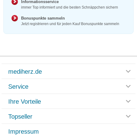
Informationsservice
immer Top informiert und die besten Schnäppchen sichern
Bonuspunkte sammeln
Jetzt registrieren und für jeden Kauf Bonuspunkte sammeln
mediherz.de
Service
Glossar
Themenwelten
Ihre Vorteile
Rücksendemöglichkeit
Häufig gestellte Fragen
Reklamationsformular
Impressum
Topseller
Rezeptlieferung
Paketlieferstatus
Datenschutz
Bonusprogramm
Lieferung und Bezahlung
Widerrufsbelehrung
Impressum
Grippostad
Gutschein und Rabatte
Versandkosten
AGB