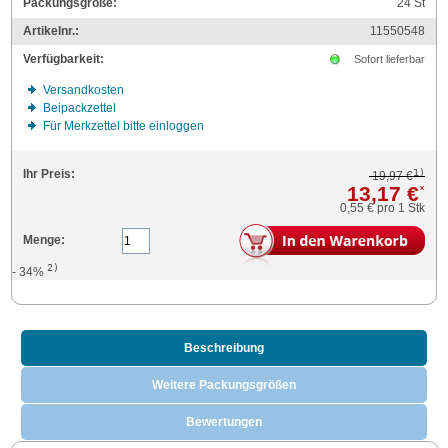
Packungsgröße:
24
St
Artikelnr.:
11550548
Verfügbarkeit:
Sofort lieferbar
Versandkosten
Beipackzettel
Für Merkzettel bitte einloggen
1)
Ihr Preis:
19,97 €
13,17 €
*
0,55 €
pro 1 Stk
Menge:
2)
- 34%
Beschreibung
Weitere Packungsgrößen
Bewertungen