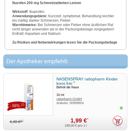
Nurofen 200 mg Schmelztabletten Lemon
Wirkstoff
: Ibuprofen
Anwendungsgebiete:
Kurzzeit. symptomat. Behandlung leichter
bis mäßig starker Schmerzen, Fieber.
Warnhinweise:
Bei Schmerzen oder Fieber ohne ärztlichen Rat
nicht länger anwenden als in der Packungsbeilage vorgegeben!
Enthält: Aspartam und Natrium.
Zu Risiken und Nebenwirkungen lesen Sie die Packungsbeilage
und fragen Sie Ihre Ärztin, Ihren Arzt oder in Ihrer Apotheke.
NURFD_0289
Reckitt Benckiser Deutschland GmbH – 69067 Heidelberg
Der Apotheker empfiehlt:
NASENSPRAY ratiopharm Kinder
3
kons.frei
Befreit die Nase
10
ml
ratiopharm GmbH
Artikelnr.
00999854
2)
- 56%
Sofor
1,99 €
*
4)
4,49 €
199,00 €
pro 1 l