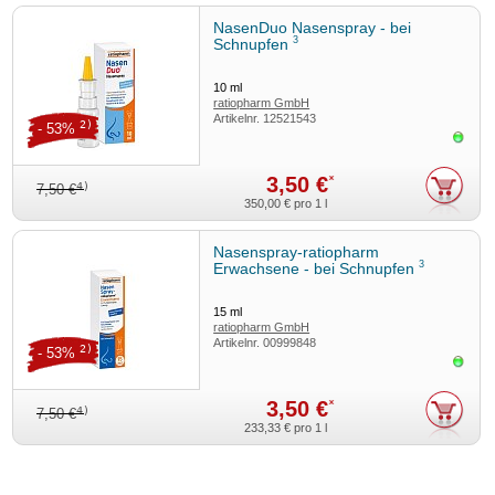
NasenDuo Nasenspray - bei
3
Schnupfen
10
ml
ratiopharm GmbH
Artikelnr.
12521543
2)
- 53%
Sofor
3,50 €
*
4)
7,50 €
350,00 €
pro 1 l
Nasenspray-ratiopharm
3
Erwachsene - bei Schnupfen
15
ml
ratiopharm GmbH
Artikelnr.
00999848
2)
- 53%
Sofor
3,50 €
*
4)
7,50 €
233,33 €
pro 1 l