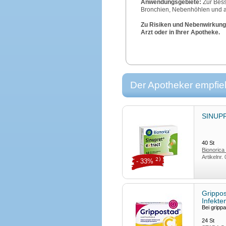
Anwendungsgebiete:
Zur Bes
Bronchien, Nebenhöhlen und 
Zu Risiken und Nebenwirkunge
Arzt oder in Ihrer Apotheke.
Der Apotheker empfieh
SINUPR
40
St
Bionorica
Artikelnr.
2)
- 33%
Grippos
Infekt
Bei grippa
24
St