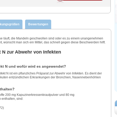
ckungsgrößen
Bewertungen
se läuft, die Mandeln geschwollen sind oder es zu einem unangenehmen
wünscht man sich ein Mittel, das schnell gegen diese Beschwerden hilft.
t N zur Abwehr von Infekten
fekt N und wofür wird es angewendet?
nfekt N ist ein pflanzliches Präparat zur Abwehr von Infekten. Es dient der
kuten entzündlichen Erkrankungen der Bronchien, Nasennebenhöhlen
thalten?
kstoffe 200 mg Kapuzinerkressenkrautpulver und 80 mg
enthalten, sind:
72)