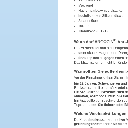
Kartoffelstärke
Macrogol
Natriumcarboxymethylstärke
hochdisperses Siliciumdioxid
Stearinsäure
Talkum
Titandioxid (E 171)
®
Wann darf ANGOCIN
Anti-
Das Arzneimittel darf nicht eing
unter akuten Magen- und Darm
überempfindlich gegen einen der
Das Mittel ist ferner nicht für Kind
Was sollten Sie außerdem 
Vor der Einnahme sollten Sie mit I
bis 12 Jahren, Schwangeren und 
Rücksprache mit einem Arzt erfolg
Ein Arzt sollte bei
Beschwerden d
anhalten
,
Atemnot auftritt
,
Sie fi
Ein Arzt sollte bei Beschwerden 
Tage
anhalten,
Sie fiebern
oder
Bl
Welche Wechselwirkungen 
Da Kapuzinerkressenkrautpulver Vi
gerinnungshemmender Medikam