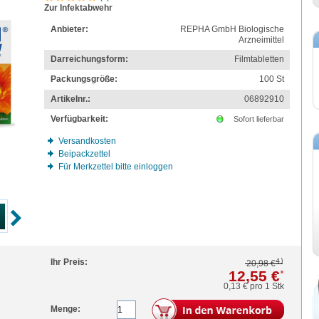
Zur Infektabwehr
Anbieter:
REPHA GmbH Biologische
Arzneimittel
Darreichungsform:
Filmtabletten
Packungsgröße:
100
St
Artikelnr.:
06892910
Verfügbarkeit:
Sofort lieferbar
Versandkosten
Beipackzettel
Für Merkzettel bitte einloggen
4)
Ihr Preis:
20,98 €
12,55 €
*
0,13 €
pro 1 Stk
Menge: