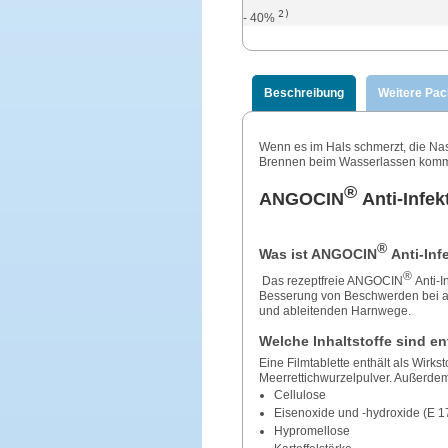
2)
- 40%
Beschreibung
Weitere Pa
Wenn es im Hals schmerzt, die Na
Brennen beim Wasserlassen kommt, 
®
ANGOCIN
Anti-Infek
®
Was ist ANGOCIN
Anti-In
®
Das rezeptfreie ANGOCIN
Anti-I
Besserung von Beschwerden bei a
und ableitenden Harnwege.
Welche Inhaltstoffe sind en
Eine Filmtablette enthält als Wir
Meerrettichwurzelpulver. Außerdem 
Cellulose
Eisenoxide und -hydroxide (E 1
Hypromellose