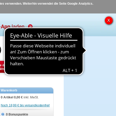
kies verwenden. Weiterhin verwendet die Seite Google Analytics.
Hilfe
Kontakt
e &
Diabetes
Tier
ätsbedarf
Warenkorb
0 Artikel
0,00 €
inkl. MwSt.
Noch 18,99 € bis versandkostenfrei!
0 Bonuspunkte