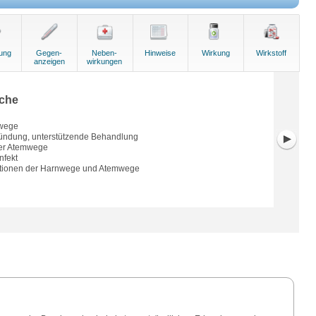
ung
Gegen-
Neben-
Hinweise
Wirkung
Wirkstoff
anzeigen
wirkungen
che
nwege
ndung, unterstützende Behandlung
der Atemwege
nfekt
ktionen der Harnwege und Atemwege