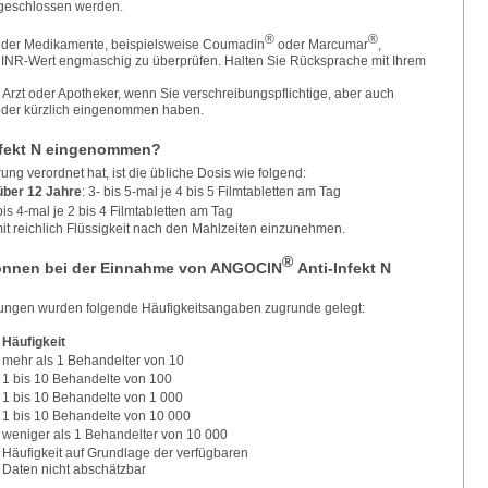
sgeschlossen werden.
®
®
er Medikamente, beispielsweise Coumadin
oder Marcumar
,
. INR-Wert engmaschig zu überprüfen. Halten Sie Rücksprache mit Ihrem
 Arzt oder Apotheker, wenn Sie verschreibungspflichtige, aber auch
oder kürzlich eingenommen haben.
nfekt N eingenommen?
ung verordnet hat, ist die übliche Dosis wie folgend:
über 12 Jahre
: 3- bis 5-mal je 4 bis 5 Filmtabletten am Tag
bis 4-mal je 2 bis 4 Filmtabletten am Tag
it reichlich Flüssigkeit nach den Mahlzeiten einzunehmen.
®
nnen bei der Einnahme von ANGOCIN
Anti-Infekt N
ungen wurden folgende Häufigkeitsangaben zugrunde gelegt:
Häufigkeit
mehr als 1 Behandelter von 10
1 bis 10 Behandelte von 100
1 bis 10 Behandelte von 1 000
1 bis 10 Behandelte von 10 000
weniger als 1 Behandelter von 10 000
Häufigkeit auf Grundlage der verfügbaren
Daten nicht abschätzbar