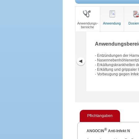
Anwendungs-
Anwendung
Dosier
bereiche
Anwendungsberei
- Entzündungen der Har
- Nasennebenhöhlenentzü
- Erkältungskrankheiten 
- Erkältung und grippaler I
- Vorbeugung gegen Infe
Pflichtangaben
®
ANGOCIN
Anti-Infekt N