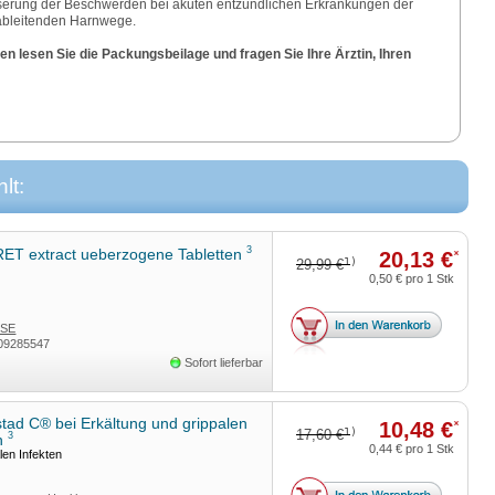
serung der Beschwerden bei akuten entzündlichen Erkrankungen der
ableitenden Harnwege.
n lesen Sie die Packungsbeilage und fragen Sie Ihre Ärztin, Ihren
lt:
3
ET extract ueberzogene Tabletten
20,13 €
*
1)
29,99 €
0,50 €
pro 1 Stk
 SE
09285547
Sofort lieferbar
tad C® bei Erkältung und grippalen
10,48 €
*
1)
17,60 €
3
en
0,44 €
pro 1 Stk
len Infekten