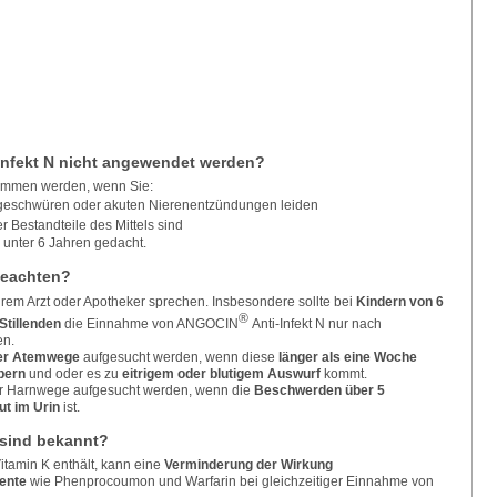
Infekt N nicht angewendet werden?
enommen werden, wenn Sie:
geschwüren oder akuten Nierenentzündungen leiden
 Bestandteile des Mittels sind
er unter 6 Jahren gedacht.
beachten?
hrem Arzt oder Apotheker sprechen. Insbesondere sollte bei
Kindern von 6
®
Stillenden
die Einnahme von ANGOCIN
Anti-Infekt N nur nach
en.
er Atemwege
aufgesucht werden, wenn diese
länger als eine Woche
ebern
und oder es zu
eitrigem oder blutigem Auswurf
kommt.
der Harnwege aufgesucht werden, wenn die
Beschwerden über 5
ut im Urin
ist.
sind bekannt?
tamin K enthält, kann eine
Verminderung der Wirkung
ente
wie Phenprocoumon und Warfarin bei gleichzeitiger Einnahme von