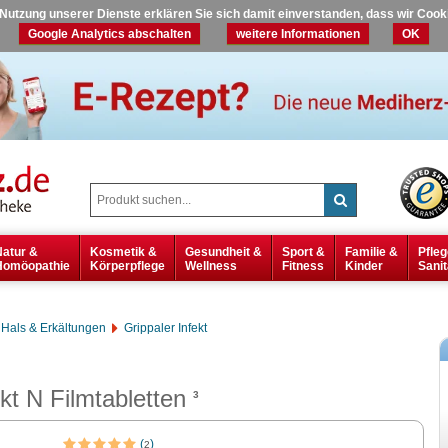
r Nutzung unserer Dienste erklären Sie sich damit einverstanden, dass wir Coo
Google Analytics abschalten
weitere Informationen
OK
Natur &
Kosmetik &
Gesundheit &
Sport &
Familie &
Pfleg
Homöopathie
Körperpflege
Wellness
Fitness
Kinder
Sanit
Hals & Erkältungen
Grippaler Infekt
t N Filmtabletten
3
(
)
2