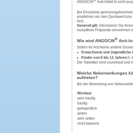
®
ANGOCIN
Anti-Infekt N nicht au
Bei Einnahme gerinnungshemmend
empfehlen wir, den Quickwert bzw
Arzt.
Generell gilt:
Informieren Sie Ihren
rezeptfreie Präparate einnehmen 
®
Wie wird ANGOCIN
Anti-I
Sofern Ihr Arzt keine andere Dosier
Erwachsene und Jugendliche 
Kinder von 6 bis 12 Jahren:
3- 
Die Tabletten sind unzerkaut und m
Welche Nebenwirkungen kö
auftreten?
Bei der Bewertung von Nebenwirk
Wortlaut
sehr häufig
häufig
gelegentlich
selten
sehr selten
nicht bekannt