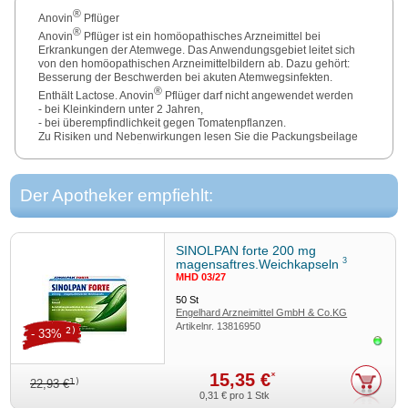
®
Anovin
Pflüger
®
Anovin
Pflüger ist ein homöopathisches Arzneimittel bei
Erkrankungen der Atemwege. Das Anwendungsgebiet leitet sich
von den homöopathischen Arzneimittelbildern ab. Dazu gehört:
Besserung der Beschwerden bei akuten Atemwegsinfekten.
®
Enthält Lactose. Anovin
Pflüger darf nicht angewendet werden
- bei Kleinkindern unter 2 Jahren,
- bei überempfindlichkeit gegen Tomatenpflanzen.
Zu Risiken und Nebenwirkungen lesen Sie die Packungsbeilage
und fragen Sie Ihre Ärztin, Ihren Arzt oder in Ihrer Apotheke.
Der Apotheker empfiehlt:
SINOLPAN forte 200 mg
3
magensaftres.Weichkapseln
MHD 03/27
50
St
Engelhard Arzneimittel GmbH & Co.KG
Artikelnr.
13816950
2)
- 33%
Sofor
15,35 €
*
1)
22,93 €
0,31 €
pro 1 Stk