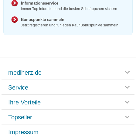
Informationsservice
immer Top informiert und die besten Schnäppchen sichern
Bonuspunkte sammeln
Jetzt registrieren und für jeden Kauf Bonuspunkte sammeln
mediherz.de
Service
Glossar
Themenwelten
Ihre Vorteile
Rücksendemöglichkeit
Häufig gestellte Fragen
Reklamationsformular
Impressum
Topseller
Rezeptlieferung
Paketlieferstatus
Datenschutz
Bonusprogramm
Lieferung und Bezahlung
Widerrufsbelehrung
Impressum
Grippostad
Gutschein und Rabatte
Versandkosten