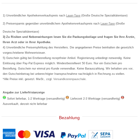
AGB
Bepanthen
Kundenbewertung
Passwort vergessen
Barrierefreiheitserklärung
Cetirizin
Bestellung Post & Fax
Bestellschein ausfüllen
1) Unverbindlicher Apothekenverkaufspreis nach
Cookie-Einstellungen
Lauer-Taxe
(Große Deutsche Spezialitätentaxe)
Orthomol
Deutscher Service Preis
Newsletteranmeldung
2) Preisersparnis gegenüber unverbindlichem Apothekenverkaufspreis nach
Vertrag widerrufen
Lauer-Taxe
(Große
Aspirin
Deutsche Spezialitätentaxe)
Formoline
3) Zu Risiken und Nebenwirkungen lesen Sie die Packungsbeilage und fragen Sie Ihre Ärztin,
Ihren Arzt oder in Ihrer Apotheke.
Wick
4) Unverbindliche Preisempfehlung des Herstellers. Die angegebenen Preise beinhalten die gesetzlich
Eucerin
vorgeschriebene Mehrwertsteuer.
5) Gutschein gültig bei Erstbestellung rezeptfreier Artikel. Registrierung unbedingt notwendig. Keine
Basica
Einlösung über Pay-Pal Express möglich. Mindestbestellwert 50 Euro. Nur ein Gutschein pro
Bestellung. Gutschein nur einmal pro Kunde verwendbar. Keine Barauszahlung. Wir behalten uns vor,
den Gutscheinbetrag bei unberechtigter Inanspruchnahme nachträglich in Rechnung zu stellen.
*Alle Preise inkl. gesetzl. MwSt., zzgl.
Versandkostenpauschale
.
Angabe zur Lieferfristanzeige
Sofort lieferbar, 1-2 Werktage (versandfertig)
Lieferzeit 2-3 Werktage (versandfertig)
Ausverkauft, derzeit nicht lieferbar
Bezahlung