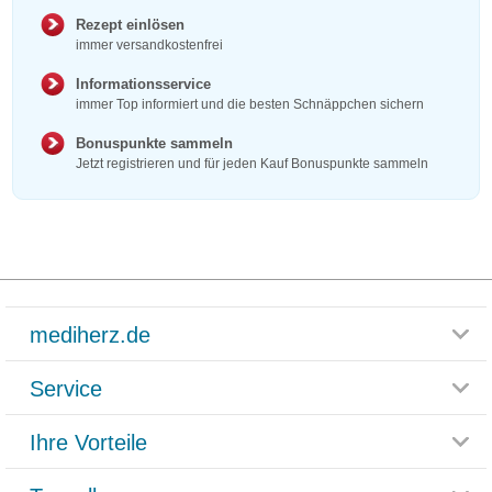
Rezept einlösen
immer versandkostenfrei
Informationsservice
immer Top informiert und die besten Schnäppchen sichern
Bonuspunkte sammeln
Jetzt registrieren und für jeden Kauf Bonuspunkte sammeln
mediherz.de
Service
Glossar
Themenwelten
Ihre Vorteile
Rücksendemöglichkeit
Häufig gestellte Fragen
Reklamationsformular
Impressum