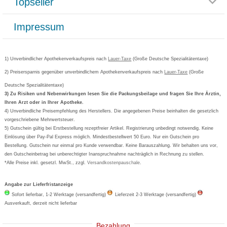
Topseller
Rezeptlieferung
Paketlieferstatus
Datenschutz
Bonusprogramm
Lieferung und Bezahlung
Widerrufsbelehrung
Impressum
Grippostad
Gutschein und Rabatte
Versandkosten
AGB
Bepanthen
Kundenbewertung
Passwort vergessen
Barrierefreiheitserklärung
Cetirizin
Bestellung Post & Fax
Bestellschein ausfüllen
1) Unverbindlicher Apothekenverkaufspreis nach
Cookie-Einstellungen
Lauer-Taxe
(Große Deutsche Spezialitätentaxe)
Orthomol
Deutscher Service Preis
Newsletteranmeldung
2) Preisersparnis gegenüber unverbindlichem Apothekenverkaufspreis nach
Vertrag widerrufen
Lauer-Taxe
(Große
Aspirin
Deutsche Spezialitätentaxe)
Formoline
3) Zu Risiken und Nebenwirkungen lesen Sie die Packungsbeilage und fragen Sie Ihre Ärztin,
Ihren Arzt oder in Ihrer Apotheke.
Wick
4) Unverbindliche Preisempfehlung des Herstellers. Die angegebenen Preise beinhalten die gesetzlich
Eucerin
vorgeschriebene Mehrwertsteuer.
5) Gutschein gültig bei Erstbestellung rezeptfreier Artikel. Registrierung unbedingt notwendig. Keine
Basica
Einlösung über Pay-Pal Express möglich. Mindestbestellwert 50 Euro. Nur ein Gutschein pro
Bestellung. Gutschein nur einmal pro Kunde verwendbar. Keine Barauszahlung. Wir behalten uns vor,
den Gutscheinbetrag bei unberechtigter Inanspruchnahme nachträglich in Rechnung zu stellen.
*Alle Preise inkl. gesetzl. MwSt., zzgl.
Versandkostenpauschale
.
Angabe zur Lieferfristanzeige
Sofort lieferbar, 1-2 Werktage (versandfertig)
Lieferzeit 2-3 Werktage (versandfertig)
Ausverkauft, derzeit nicht lieferbar
Bezahlung