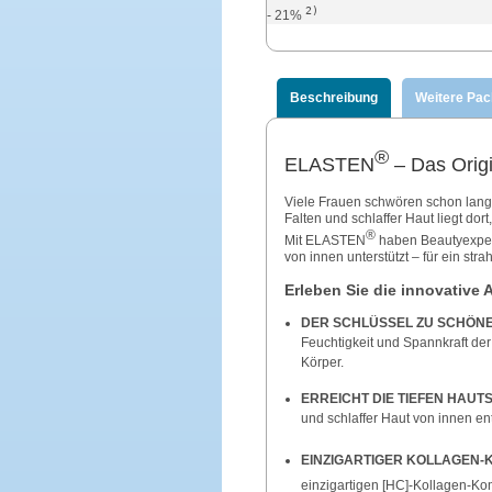
2)
- 21%
Beschreibung
Weitere Pa
®
ELASTEN
– Das Origi
Viele Frauen schwören schon lange
Falten und schlaffer Haut liegt do
®
Mit ELASTEN
haben Beautyexpert
von innen unterstützt – für ein s
Erleben Sie die innovative 
DER SCHLÜSSEL ZU SCHÖN
Feuchtigkeit und Spannkraft der
Körper.
ERREICHT DIE TIEFEN HAUT
und schlaffer Haut von innen e
EINZIGARTIGER KOLLAGEN-
einzigartigen [HC]-Kollagen-Ko