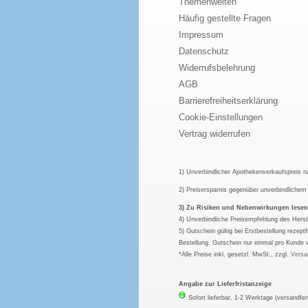
Themenwelten
Häufig gestellte Fragen
Impressum
Datenschutz
Widerrufsbelehrung
AGB
Barrierefreiheitserklärung
Cookie-Einstellungen
Vertrag widerrufen
1) Unverbindlicher Apothekenverkaufspreis 
2) Preisersparnis gegenüber unverbindliche
3) Zu Risiken und Nebenwirkungen lesen S
4) Unverbindliche Preisempfehlung des Herst
5) Gutschein gültig bei Erstbestellung rezep
Bestellung. Gutschein nur einmal pro Kunde 
*Alle Preise inkl. gesetzl. MwSt., zzgl.
Versa
Angabe zur Lieferfristanzeige
Sofort lieferbar, 1-2 Werktage (versandfer