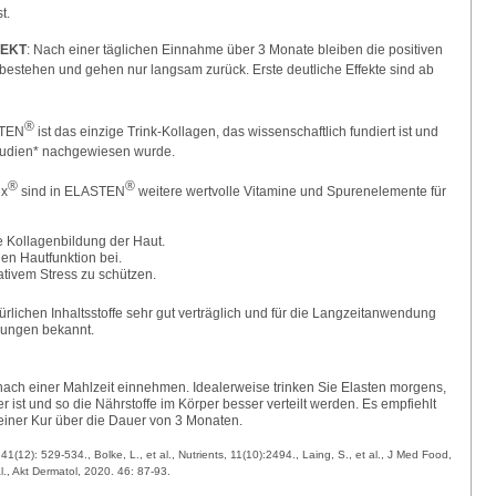
t.
FEKT
: Nach einer täglichen Einnahme über 3 Monate bleiben die positiven
g bestehen und gehen nur langsam zurück. Erste deutliche Effekte sind ab
®
STEN
ist das einzige Trink-Kollagen, das wissenschaftlich fundiert ist und
Studien* nachgewiesen wurde.
®
®
ex
sind in ELASTEN
weitere wertvolle Vitamine und Spurenelemente für
e Kollagenbildung der Haut.
en Hautfunktion bei.
dativem Stress zu schützen.
ürlichen Inhaltsstoffe sehr gut verträglich und für die Langzeitanwendung
kungen bekannt.
 nach einer Mahlzeit einnehmen. Idealerweise trinken Sie Elasten morgens,
r ist und so die Nährstoffe im Körper besser verteilt werden. Es empfiehlt
ner Kur über die Dauer von 3 Monaten.
 41(12): 529-534., Bolke, L., et al., Nutrients, 11(10):2494., Laing, S., et al., J Med Food,
al., Akt Dermatol, 2020. 46: 87-93.