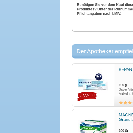
Benötigen Sie vor dem Kauf dies
Produktes? Unter der Rufnummer 
Pflichtangaben nach LMIV.
Der Apotheker empfieh
BEPANT
100
g
Bayer Vi
Artikelnr.
2)
- 36%
MAGNE
Granul
100
St