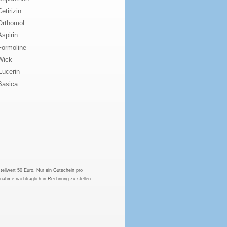
Cetirizin
Orthomol
Aspirin
Formoline
Wick
Eucerin
Basica
tellwert 50 Euro. Nur ein Gutschein pro
hnahme nachträglich in Rechnung zu stellen.