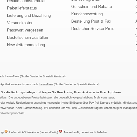
Reklamationsformular
Gutschein und Rabatte
Paketlieferstatus
Kundenbewertung
Lieferung und Bezahlung
Bestellung Post & Fax
Versandkosten
Deutscher Service Preis
Passwort vergessen
Bestellschein ausfüllen
Newsletteranmeldung
nach
Lauer-Taxe
(Große Deutsche Spezialitätentaxe)
m Apothekenverkaufspreis nach
Lauer-Taxe
(Große Deutsche Spezialitätentaxe)
ie die Packungsbeilage und fragen Sie Ihre Ärztin, Ihren Arzt oder in Ihrer Apotheke.
ellers. Die angegebenen Preise beinhalten die gesetzlich vorgeschriebene Mehrwertsteuer.
tfreier Artikel. Registrierung unbedingt notwendig. Keine Einlösung über Pay-Pal Express möglich. Mindestbes
verwendbar. Keine Barauszahlung. Wir behalten uns vor, den Gutscheinbetrag bei unberechtigter Inanspruc
ndkostenpauschale
.
tig)
Lieferzeit 2-3 Werktage (versandfertig)
Ausverkauft, derzeit nicht lieferbar