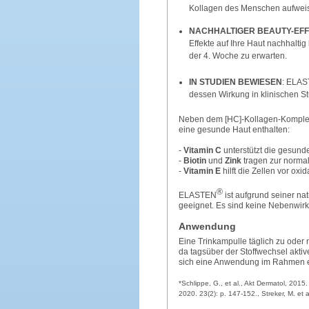
Kollagen des Menschen aufweis
NACHHALTIGER BEAUTY-EF
Effekte auf Ihre Haut nachhalti
der 4. Woche zu erwarten.
IN STUDIEN BEWIESEN
: ELA
dessen Wirkung in klinischen 
Neben dem [HC]-Kollagen-Kompl
eine gesunde Haut enthalten:
-
Vitamin C
unterstützt die gesund
-
Biotin
und
Zink
tragen zur normal
-
Vitamin E
hilft die Zellen vor oxi
®
ELASTEN
ist aufgrund seiner nat
geeignet. Es sind keine Nebenwir
Anwendung
Eine Trinkampulle täglich zu oder
da tagsüber der Stoffwechsel aktive
sich eine Anwendung im Rahmen ei
*Schlippe, G., et al., Akt Dermatol, 2015.
2020. 23(2): p. 147-152., Streker, M. et 