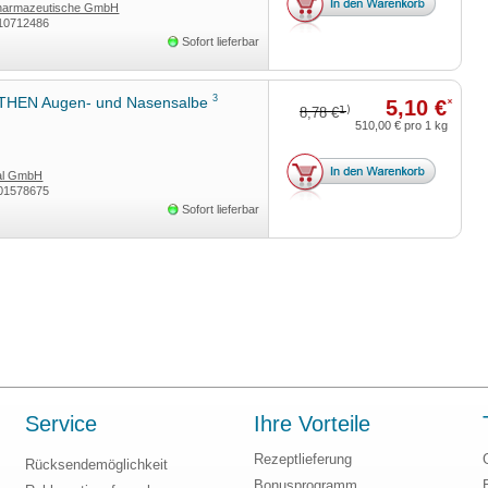
Pharmazeutische GmbH
10712486
Sofort lieferbar
3
HEN Augen- und Nasensalbe
5,10 €
*
1)
8,78 €
510,00 €
pro 1 kg
tal GmbH
01578675
Sofort lieferbar
Service
Ihre Vorteile
Rezeptlieferung
Rücksendemöglichkeit
Bonusprogramm