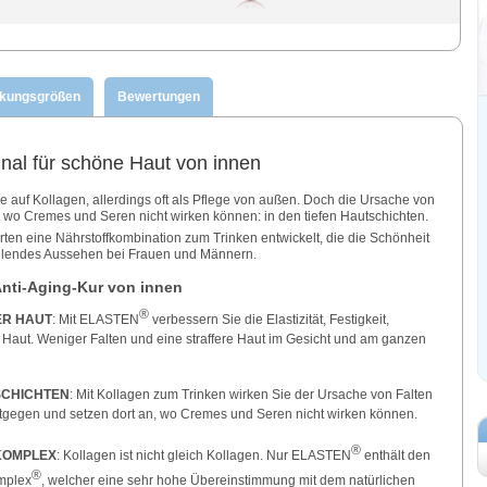
ckungsgrößen
Bewertungen
nal für schöne Haut von innen
 auf Kollagen, allerdings oft als Pflege von außen. Doch die Ursache von
rt, wo Cremes und Seren nicht wirken können: in den tiefen Hautschichten.
en eine Nährstoffkombination zum Trinken entwickelt, die die Schönheit
trahlendes Aussehen bei Frauen und Männern.
Anti-Aging-Kur von innen
®
ER HAUT
: Mit ELASTEN
verbessern Sie die Elastizität, Festigkeit,
 Haut. Weniger Falten und eine straffere Haut im Gesicht und am ganzen
SCHICHTEN
: Mit Kollagen zum Trinken wirken Sie der Ursache von Falten
ntgegen und setzen dort an, wo Cremes und Seren nicht wirken können.
®
KOMPLEX
: Kollagen ist nicht gleich Kollagen. Nur ELASTEN
enthält den
®
mplex
, welcher eine sehr hohe Übereinstimmung mit dem natürlichen