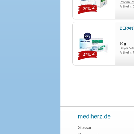
Protina 
Artikelnr.
2)
- 30%
BEPANT
10
g
Bayer Vi
Artikelnr.
2)
- 42%
mediherz.de
Glossar