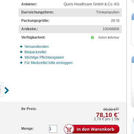
Anbieter:
Quiris Healthcare GmbH & Co. KG
Darreichungsform:
Trinkampullen
Packungsgröße:
28
St
Artikelnr.:
10048806
Verfügbarkeit:
Sofort lieferbar
Versandkosten
Beipackzettel
Wichtige Pflichtangaben
Für Merkzettel bitte einloggen
4)
Ihr Preis:
99,00 €
78,10 €
*
2,79 €
pro 1 Stk
Menge: