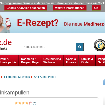
r Nutzung unserer Dienste erklären Sie sich damit einverstanden, dass wir Coo
Google Analytics abschalten
weitere Informationen
OK
Natur &
Kosmetik &
Gesundheit &
Sport &
Familie &
Pfleg
Homöopathie
Körperpflege
Wellness
Fitness
Kinder
Sanit
Pflegende Kosmetik
Anti-Aging Pflege
rinkampullen
(
)
3