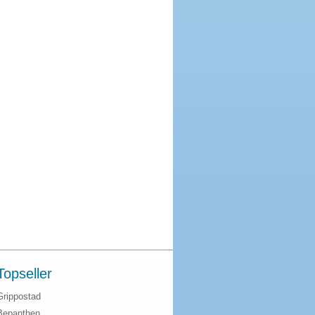
Topseller
Grippostad
Bepanthen