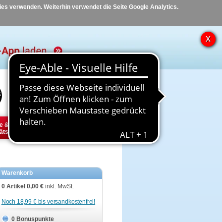
kies verwenden. Weiterhin verwendet die Seite Google Analytics.
Hilfe
Kontakt
e &
Diabetes
Tier
ätsbedarf
Warenkorb
0 Artikel
0,00 €
inkl. MwSt.
Noch 18,99 € bis versandkostenfrei!
0 Bonuspunkte