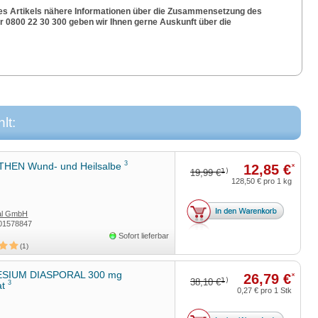
es Artikels nähere Informationen über die Zusammensetzung des
0800 22 30 300 geben wir Ihnen gerne Auskunft über die
lt:
3
HEN Wund- und Heilsalbe
12,85 €
*
1)
19,99 €
128,50 €
pro 1 kg
tal GmbH
01578847
Sofort lieferbar
1
SIUM DIASPORAL 300 mg
26,79 €
*
1)
38,10 €
3
at
0,27 €
pro 1 Stk