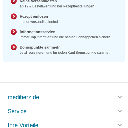
Keine Versandkosten
ab 19 € Bestellwert und bei Rezeptbestellungen
Rezept einlösen
immer versandkostenfrei
Informationsservice
immer Top informiert und die besten Schnäppchen sichern
Bonuspunkte sammeln
Jetzt registrieren und für jeden Kauf Bonuspunkte sammeln
mediherz.de
Service
Glossar
Themenwelten
Ihre Vorteile
Rücksendemöglichkeit
Häufig gestellte Fragen