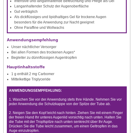
Intensive und langanhaltende Befeuchtung und Pflege als Gel
Langanhaltender Schutz der Augenoberfläche
Gut verträglich
Als dickflüssiges und lipidhaltiges Gel für trockene Augen
besonders für die Anwendung zur Nacht geeignet
Ohne Paraffine und Wollwachs
Anwendungsempfehlung
Unser nächtlicher Versorger
Bei allen Formen des trockenen Auges*
Begleiter zu dünnflüssigen Augentropfen
Hauptinhaltsstoffe
1 g enthält 2 mg Carbomer
Mittelkettige Triglyceride
ANWENDUNGSEMPFEHLUNG:
1. Waschen Sie vor der Anwendung stets Ihre Hände. Nehmen Sie vor
jeder Anwendung die Schutzkappe von der Spitze der Tube ab.
2. Neigen Sie den Kopf leicht nach hinten. Ziehen Sie mit einem Finger
der freien Hand Ihr unteres Augenlid vorsichtig nach unten. Halten Sie
die Tube mit der Tropfspitze nach unten senkrecht über Ihr Auge.
Drücken Sie die Tube leicht zusammen, um einen Geltropfen in das
Auge einzutropfen.