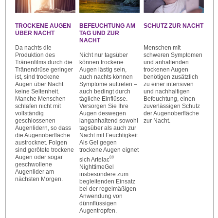
TROCKENE AUGEN
BEFEUCHTUNG AM
SCHUTZ ZUR NACHT
ÜBER NACHT
TAG UND ZUR
NACHT
Da nachts die
Menschen mit
Produktion des
Nicht nur tagsüber
schweren Symptomen
Tränenfilms durch die
können trockene
und anhaltenden
Tränendrüse geringer
Augen lästig sein,
trockenen Augen
ist, sind trockene
auch nachts können
benötigen zusätzlich
Augen über Nacht
Symptome auftreten –
zu einer intensiven
keine Seltenheit.
auch bedingt durch
und nachhaltigen
Manche Menschen
tägliche Einflüsse.
Befeuchtung, einen
schlafen nicht mit
Versorgen Sie Ihre
zuverlässigen Schutz
vollständig
Augen deswegen
der Augenoberfläche
geschlossenen
langanhaltend sowohl
zur Nacht.
Augenlidern, so dass
tagsüber als auch zur
die Augenoberfläche
Nacht mit Feuchtigkeit.
austrocknet. Folgen
Als Gel gegen
sind gerötete trockene
trockene Augen eignet
Augen oder sogar
®
sich Artelac
geschwollene
NighttimeGel
Augenlider am
insbesondere zum
nächsten Morgen.
begleitenden Einsatz
bei der regelmäßigen
Anwendung von
dünnflüssigen
Augentropfen.