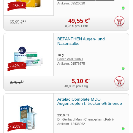
Artikelnr.
09526620
GmbH
2)
- 25%
Sofor
49,55 €
*
4)
65,95 €
0,28 €
pro 1 Stk
BEPANTHEN Augen- und
3
Nasensalbe
10
g
Bayer Vital GmbH
Artikelnr.
01578675
2)
- 42%
Sofor
5,10 €
*
1)
8,78 €
510,00 €
pro 1 kg
Artelac Complete MDO
Augentropfen f. trockene/tränende
Augen
2X10
ml
Dr. Gerhard Mann Chem.-pharm.Fabrik
Artikelnr.
12436062
GmbH
2)
- 23%
Sofor