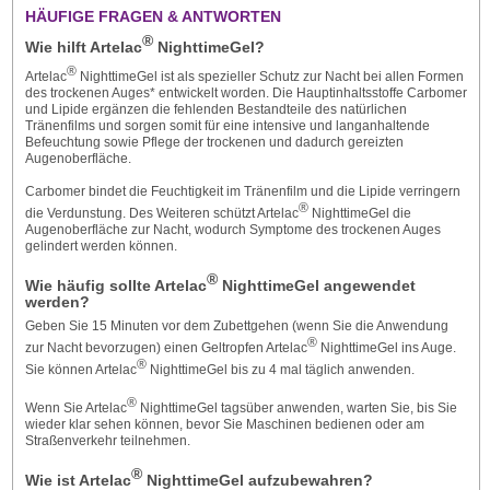
HÄUFIGE FRAGEN & ANTWORTEN
®
Wie hilft Artelac
NighttimeGel?
®
Artelac
NighttimeGel ist als spezieller Schutz zur Nacht bei allen Formen
des trockenen Auges* entwickelt worden. Die Hauptinhaltsstoffe Carbomer
und Lipide ergänzen die fehlenden Bestandteile des natürlichen
Tränenfilms und sorgen somit für eine intensive und langanhaltende
Befeuchtung sowie Pflege der trockenen und dadurch gereizten
Augenoberfläche.
Carbomer bindet die Feuchtigkeit im Tränenfilm und die Lipide verringern
®
die Verdunstung. Des Weiteren schützt Artelac
NighttimeGel die
Augenoberfläche zur Nacht, wodurch Symptome des trockenen Auges
gelindert werden können.
®
Wie häufig sollte Artelac
NighttimeGel angewendet
werden?
Geben Sie 15 Minuten vor dem Zubettgehen (wenn Sie die Anwendung
®
zur Nacht bevorzugen) einen Geltropfen Artelac
NighttimeGel ins Auge.
®
Sie können Artelac
NighttimeGel bis zu 4 mal täglich anwenden.
®
Wenn Sie Artelac
NighttimeGel tagsüber anwenden, warten Sie, bis Sie
wieder klar sehen können, bevor Sie Maschinen bedienen oder am
Straßenverkehr teilnehmen.
®
Wie ist Artelac
NighttimeGel aufzubewahren?