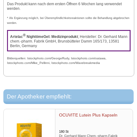
Das Produkt kann nach dem ersten Öffnen 6 Wochen lang verwendet
werden.
* Als Ergänzung möglich, bei Überempfindlichkeitsreaktionen sollte die Behandlung abgebrochen
werden.
®
Artelac
NighttimeGel: Medizinprodukt
; Hersteller: Dr. Gerhard Mann
chem.-pharm. Fabrik GmbH, Brunsbütteler Damm 165/173, 13581
Berlin, Germany
Bilderquellen: Istockphoto.com/GeorgeRudy, Istockphoto.com/oatawa,
Istockphoto.com/Mike_Pellinni, Istockphoto.com/Wavebreakmedia
Der Apotheker empfiehlt:
OCUVITE Lutein Plus Kapseln
180
St
Dr. Gerhard Mann Chem.-pharm.Fabrik