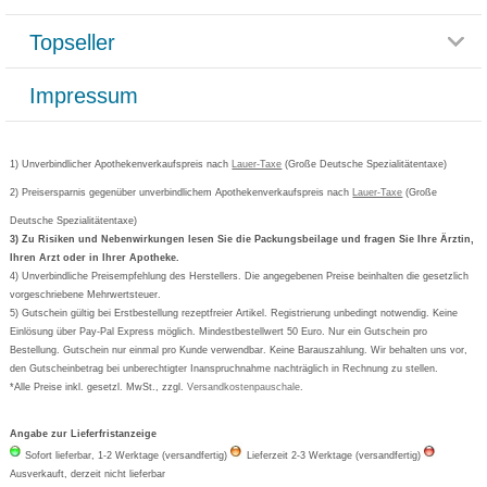
Reklamationsformular
Impressum
Topseller
Rezeptlieferung
Paketlieferstatus
Datenschutz
Bonusprogramm
Lieferung und Bezahlung
Widerrufsbelehrung
Impressum
Grippostad
Gutschein und Rabatte
Versandkosten
AGB
Bepanthen
Kundenbewertung
Passwort vergessen
Barrierefreiheitserklärung
Cetirizin
Bestellung Post & Fax
Bestellschein ausfüllen
1) Unverbindlicher Apothekenverkaufspreis nach
Cookie-Einstellungen
Lauer-Taxe
(Große Deutsche Spezialitätentaxe)
Orthomol
Deutscher Service Preis
Newsletteranmeldung
2) Preisersparnis gegenüber unverbindlichem Apothekenverkaufspreis nach
Vertrag widerrufen
Lauer-Taxe
(Große
Aspirin
Deutsche Spezialitätentaxe)
Formoline
3) Zu Risiken und Nebenwirkungen lesen Sie die Packungsbeilage und fragen Sie Ihre Ärztin,
Ihren Arzt oder in Ihrer Apotheke.
Wick
4) Unverbindliche Preisempfehlung des Herstellers. Die angegebenen Preise beinhalten die gesetzlich
Eucerin
vorgeschriebene Mehrwertsteuer.
5) Gutschein gültig bei Erstbestellung rezeptfreier Artikel. Registrierung unbedingt notwendig. Keine
Basica
Einlösung über Pay-Pal Express möglich. Mindestbestellwert 50 Euro. Nur ein Gutschein pro
Bestellung. Gutschein nur einmal pro Kunde verwendbar. Keine Barauszahlung. Wir behalten uns vor,
den Gutscheinbetrag bei unberechtigter Inanspruchnahme nachträglich in Rechnung zu stellen.
*Alle Preise inkl. gesetzl. MwSt., zzgl.
Versandkostenpauschale
.
Angabe zur Lieferfristanzeige
Sofort lieferbar, 1-2 Werktage (versandfertig)
Lieferzeit 2-3 Werktage (versandfertig)
Ausverkauft, derzeit nicht lieferbar