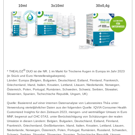
10ml
3x10ml
30x0,4g
®
* THEALOZ
DUO ist die NR. 1 im Markt für Trockene Augen in Europa im Jahr 2023
(in Stück und Euro Herstellerabgabepreis).
Länder: Europa (Belgien, Bulgarien, Deutschland, Estland, Finnland, Frankreich,
Griechenland, Irland, Italien, Kroatien, Lettland, Litauen, Niederlande, Norwegen,
Österreich, Polen, Portugal, Rumänien, Schweden, Schweiz, Serbien, Slowakei,
Slowenien, Spanien, Tschechische Republik, Ungarn, UK)
Quelle: Basierend auf einer internen Datenanalyse von Laboratoires Théa unter
Verwendung vierteljährlicher Daten aus der folgenden Quelle: IQVIA Consumer Health
Customized Insights für den Zeitraum 2023, mengen- und wertmäßiger Umsatz in Euro
MNF, begrenzt auf CHC 07A3, unter Berücksichtigung von Schätzungen der realen
Umsätze in diesen Ländern: Belgien, Bulgarien, Deutschland, Estland, Finnland,
Frankreich, Griechenland, Großbritannien, Irland, Italien, Kroatien, Lettland, Litauen,
Niederlande, Norwegen, Österreich, Polen, Portugal, Rumänien, Russland, Schweden,
Schweiz, Serbien, Slowakei, Slowenien, Spanien, Tschechische Republik, Ungarn.