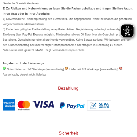
Deutsche Spezialitätentaxe)
Formoline
3) Zu Risiken und Nebenwirkungen lesen Sie die Packungsbeilage und fragen Sie Ihre Ärztin,
Ihren Arzt oder in Ihrer Apotheke.
Wick
4) Unverbindliche Preisempfehlung des Herstellers. Die angegebenen Preise beinhalten die gesetzlich
Eucerin
vorgeschriebene Mehrwertsteuer.
5) Gutschein gültig bei Erstbestellung rezeptfreier Artikel. Registrierung unbedingt notwendig. Keine
Basica
Einlösung über Pay-Pal Express möglich. Mindestbestellwert 50 Euro. Nur ein Gutschein pro
Bestellung. Gutschein nur einmal pro Kunde verwendbar. Keine Barauszahlung. Wir behalten uns vor,
den Gutscheinbetrag bei unberechtigter Inanspruchnahme nachträglich in Rechnung zu stellen.
*Alle Preise inkl. gesetzl. MwSt., zzgl.
Versandkostenpauschale
.
Angabe zur Lieferfristanzeige
Sofort lieferbar, 1-2 Werktage (versandfertig)
Lieferzeit 2-3 Werktage (versandfertig)
Ausverkauft, derzeit nicht lieferbar
Bezahlung
Sicherheit