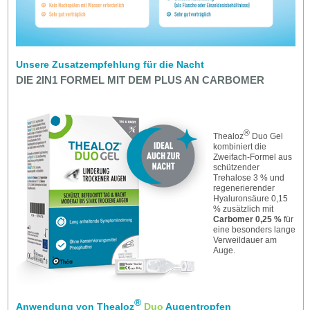
Unsere Zusatzempfehlung für die Nacht
DIE 2IN1 FORMEL MIT DEM PLUS AN CARBOMER
®
Thealoz
Duo Gel
kombiniert die
Zweifach-Formel aus
schützender
Trehalose 3 % und
regenerierender
Hyaluronsäure 0,15
% zusätzlich mit
Carbomer 0,25 %
für
eine besonders lange
Verweildauer am
Auge.
®
Anwendung von Thealoz
Duo
Augentropfen