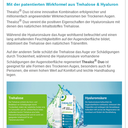
Mit der patentierten Wirkformel aus Trehalose & Hyaluron
®
Thealoz
Duo ist eine innovative Kombination erfolgreicher und
millionenfach angewendeter Wirkmechanismen bei Trockenen Augen.
®
Thealoz
Duo vereint die positiven Eigenschaften der Hyaluronsäure mit
denen des natürlichen Inhaltsstoffes Trehalose.
Während die Hyaluronsäure das Auge wohltuend befeuchtet und einen
lang anhaltenden Feuchtigkeitsfilm auf der Augenoberfläche bildet,
stabilisiert die Trehalose den natürlichen Tränenfilm.
Auf der anderen Seite schützt die Trehalose das Auge vor Schädigungen
durch Trockenheit, während die Hyaluronsäure vorhandene
®
Schädigungen der Augenoberfläche regeneriert
Thealoz
Duo
ist
geeignet für alle Formen des Trockenen Auges, besonders auch für
Personen, die einen hohen Wert auf Komfort und leichte Handhabung
legen.