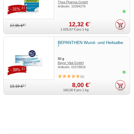
Thea Pharma GmbH
Artikelnr.
10394276
2)
- 31%
Sofor
12,32 €
*
4)
17,95 €
1.026,67 €
pro 1 kg
BEPANTHEN Wund- und Heilsalbe
3
50
g
Bayer Vital GmbH
Artikelnr.
01578818
2)
- 39%
Sofor
1
8,00 €
*
1)
13,19 €
160,00 €
pro 1 kg