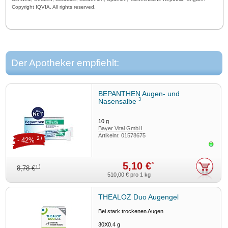
Copyright IQVIA. All rights reserved.
Der Apotheker empfiehlt:
BEPANTHEN Augen- und
3
Nasensalbe
10
g
Bayer Vital GmbH
Artikelnr.
01578675
2)
- 42%
Sofor
5,10 €
*
1)
8,78 €
510,00 €
pro 1 kg
THEALOZ Duo Augengel
Bei stark trockenen Augen
30X0.4
g