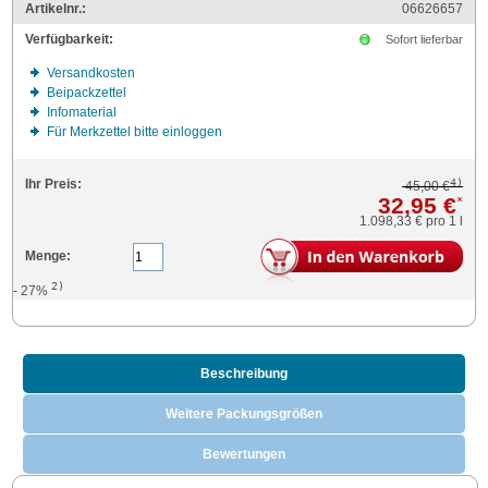
Artikelnr.:
06626657
Verfügbarkeit:
Sofort lieferbar
Versandkosten
Beipackzettel
Infomaterial
Für Merkzettel bitte einloggen
4)
Ihr Preis:
45,00 €
32,95 €
*
1.098,33 €
pro 1 l
Menge:
2)
- 27%
Beschreibung
Weitere Packungsgrößen
Bewertungen