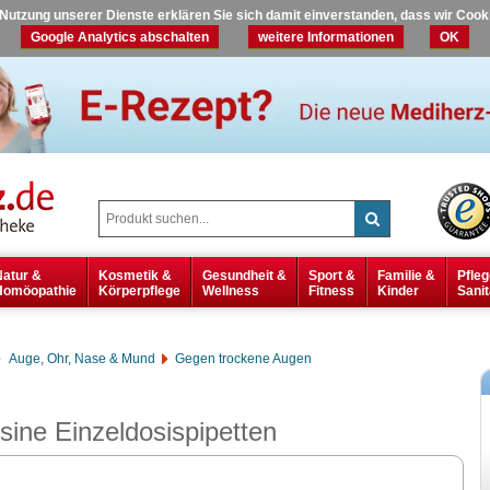
r Nutzung unserer Dienste erklären Sie sich damit einverstanden, dass wir Coo
Google Analytics abschalten
weitere Informationen
OK
Natur &
Kosmetik &
Gesundheit &
Sport &
Familie &
Pfleg
Homöopathie
Körperpflege
Wellness
Fitness
Kinder
Sanit
Auge, Ohr, Nase & Mund
Gegen trockene Augen
ine Einzeldosispipetten