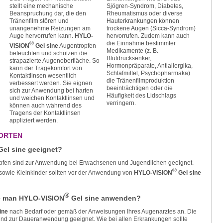
stellt eine mechanische
Sjögren-Syndrom, Diabetes,
Beanspruchung dar, die den
Rheumatismus oder diverse
Tränenfilm stören und
Hauterkrankungen können
unangenehme Reizungen am
trockene Augen (Sicca-Syndrom)
Auge hervorrufen kann.
HYLO-
hervorrufen. Zudem kann auch
®
die Einnahme bestimmter
VISION
Gel sine
Augentropfen
Medikamente (z. B.
befeuchten und schützen die
Blutdrucksenker,
strapazierte Augenoberfläche. So
Hormonpräparate, Antiallergika,
kann der Tragekomfort von
Schlafmittel, Psychopharmaka)
Kontaktlinsen wesentlich
die Tränenfilmproduktion
verbessert werden. Sie eignen
beeinträchtigen oder die
sich zur Anwendung bei harten
Häufigkeit des Lidschlags
und weichen Kontaktlinsen und
verringern.
können auch während des
Tragens der Kontaktlinsen
appliziert werden.
ORTEN
el sine geeignet?
fen sind zur Anwendung bei Erwachsenen und Jugendlichen geeignet.
®
sowie Kleinkinder sollten vor der Anwendung von
HYLO-VISION
Gel sine
®
te man HYLO-VISION
Gel sine anwenden?
ine
nach Bedarf oder gemäß der Anweisungen Ihres Augenarztes an. Die
 und zur Daueranwendung geeignet. Wie bei allen Erkrankungen sollte