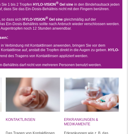
®
 Sie 1 bis 2 Tropfen
HYLO-VISION
Gel sine
in den Bindehautsack jeden
f, dass Sie das Ein-Dosis-Behältnis nicht mit den Fingern berühren.
®
 so dass sich
HYLO-VISION
Gel sine
gleichmäßig auf der
Das Ein-Dosis-Behältnis sollte nach Anbruch wieder verschlossen werden.
ie Augentropfen noch 12 Stunden anwendbar.
sen:
in Verbindung mit Kontaktlinsen anwenden, bringen Sie vor dem
 Kontaktlinse auf, anstatt die Tropfen direkt in die Augen zu geben.
HYLO-
nd des Tragens von Kontaktlinsen appliziert werden.
en-Behältnis darf nicht von mehreren Personen benutzt werden.
KONTAKTLINSEN
ERKRANKUNGEN &
MEDIKAMENTE
Das Tragen von Kontaktlinsen
Erkrankungen wie z. B. das