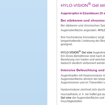
®
HYLO-VISION
Gel si
Augentropfen in Einzeldosen 20 x
Bei stärkerem und chronis
Bei stärkeren und chronischen Sym
Augenoberfläche angeraten.
HYLO
Ihre hochviskose Konsistenz sorgt 
langanhaltende Linderung der Besc
geeignet.
®
HYLO-VISION
Gel sine
Augentrop
Ein-Dosis-Behältnisse sind nach 
Benetzung von harten und weichen 
dadurch deutlich verbessert werde
Intensive Befeuchtung und
Augentropfen mit Hyaluronsäure sin
Augenoberfläche ähnlich der körpe
Augeninneren und im Tränenfilm vor
Hyaluronsäure zeichnet sich durc
mucoadhäsiv, d. h. sie haftet gut 
Gel sine
die Augenoberfläche und s
Feuchtigkeitsfilm.