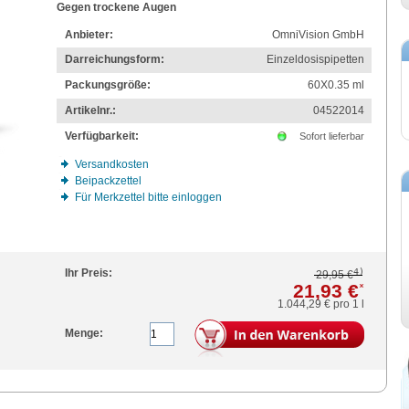
Gegen trockene Augen
Anbieter:
OmniVision GmbH
Darreichungsform:
Einzeldosispipetten
Packungsgröße:
60X0.35
ml
Artikelnr.:
04522014
Verfügbarkeit:
Sofort lieferbar
Versandkosten
Beipackzettel
Für Merkzettel bitte einloggen
4)
Ihr Preis:
29,95 €
21,93 €
*
1.044,29 €
pro 1 l
Menge: