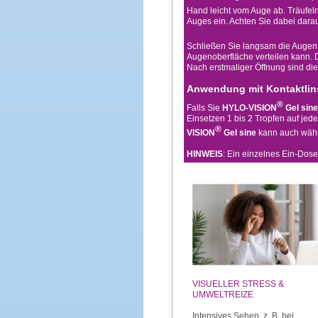
Hand leicht vom Auge ab. Träufeln
Auges ein. Achten Sie dabei darau
Schließen Sie langsam die Augen,
Augenoberfläche verteilen kann. 
Nach erstmaliger Öffnung sind d
Anwendung mit Kontaktlin
®
Falls Sie
HYLO-VISION
Gel sine
Einsetzen 1 bis 2 Tropfen auf jede
®
VISION
Gel sine
kann auch währe
HINWEIS
: Ein einzelnes Ein-Dos
VISUELLER STRESS &
UMWELTREIZE
Intensives Sehen, z. B. bei