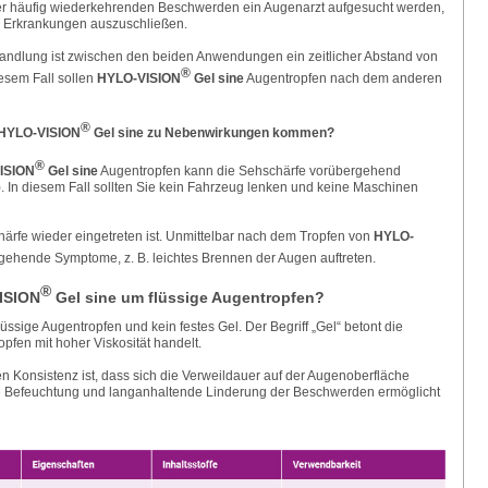
er häufig wiederkehrenden Beschwerden ein Augenarzt aufgesucht werden,
 Erkrankungen auszuschließen.
handlung ist zwischen den beiden Anwendungen ein zeitlicher Abstand von
®
esem Fall sollen
HYLO-VISION
Gel sine
Augentropfen nach dem anderen
®
 HYLO-VISION
Gel sine zu Nebenwirkungen kommen?
®
ISION
Gel sine
Augentropfen kann die Sehschärfe vorübergehend
). In diesem Fall sollten Sie kein Fahrzeug lenken und keine Maschinen
härfe wieder eingetreten ist. Unmittelbar nach dem Tropfen von
HYLO-
ehende Symptome, z. B. leichtes Brennen der Augen auftreten.
®
VISION
Gel sine um flüssige Augentropfen?
lüssige Augentropfen und kein festes Gel. Der Begriff „Gel“ betont die
pfen mit hoher Viskosität handelt.
ren Konsistenz ist, dass sich die Verweildauer auf der Augenoberfläche
ive Befeuchtung und langanhaltende Linderung der Beschwerden ermöglicht