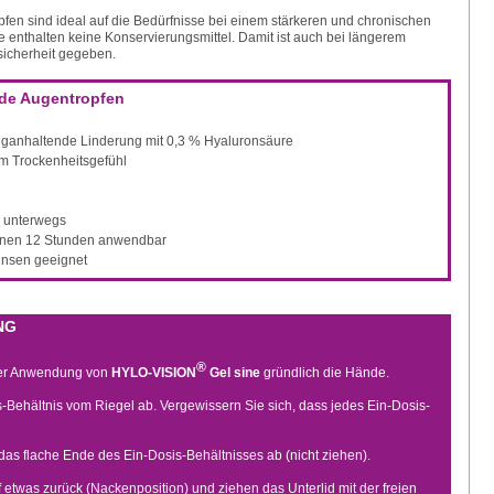
fen sind ideal auf die Bedürfnisse bei einem stärkeren und chronischen
e enthalten keine Konservierungsmittel. Damit ist auch bei längerem
icherheit gegeben.
de Augentropfen
nganhaltende Linderung mit 0,3 % Hyaluronsäure
m Trockenheitsgefühl
r unterwegs
ffnen 12 Stunden anwendbar
insen geeignet
NG
®
der Anwendung von
HYLO-VISION
Gel sine
gründlich die Hände.
s-Behältnis vom Riegel ab. Vergewissern Sie sich, dass jedes Ein-Dosis-
das flache Ende des Ein-Dosis-Behältnisses ab (nicht ziehen).
 etwas zurück (Nackenposition) und ziehen das Unterlid mit der freien