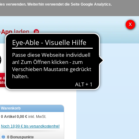
kies verwenden. Weiterhin verwendet die Seite Google Analytics.
Hilfe
Kontakt
e &
Diabetes
Tier
ätsbedarf
Warenkorb
0 Artikel
0,00 €
inkl. MwSt.
Noch 18,99 € bis versandkostenfrei!
0 Bonuspunkte