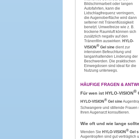
Bildschirmarbeit oder langen
Autofahrten, kann die
Lidschlagfrequenz verringern,
die Augenoberfläche wird dann
seltener mit Tränenflüssigkeit
benetzt. Umweltreize wie z. B.
trockene Raumluft können sich
zusätzlich negativ auf den
Tränenfilm auswirken.
HYLO-
®
VISION
Gel sine
dient zur
intensiven Befeuchtung und
langanhaltenden Linderung der
Beschwerden. Die praktischen
Einwegdosen sind ideal für die
Nutzung unterwegs.
HÄUFIGE FRAGEN & ANTW
®
Für wen ist HYLO-VISION
G
®
HYLO-VISION
Gel sine
Augentrop
Schwangere und stillende Frauen 
Ihren Augenarzt konsultieren.
Wie oft und wie lange soll
®
Wenden Sie
HYLO-VISION
Gel s
Augentropfen sind gut verträglich