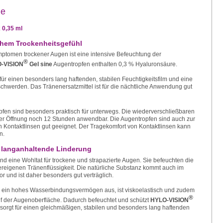
ne
 0,35 ml
chem Trockenheitsgefühl
ptomen trockener Augen ist eine intensive Befeuchtung der
®
-VISION
Gel sine
Augentropfen enthalten 0,3 % Hyaluronsäure.
für einen besonders lang haftenden, stabilen Feuchtigkeitsfilm und eine
hwerden. Das Tränenersatzmittel ist für die nächtliche Anwendung gut
fen sind besonders praktisch für unterwegs. Die wiederverschließbaren
der Öffnung noch 12 Stunden anwendbar. Die Augentropfen sind auch zur
Kontaktlinsen gut geeignet. Der Tragekomfort von Kontaktlinsen kann
n.
 langanhaltende Linderung
d eine Wohltat für trockene und strapazierte Augen. Sie befeuchten die
reigenen Tränenflüssigkeit. Die natürliche Substanz kommt auch im
 und ist daher besonders gut verträglich.
h ein hohes Wasserbindungsvermögen aus, ist viskoelastisch und zudem
®
auf der Augenoberfläche. Dadurch befeuchtet und schützt
HYLO-VISION
orgt für einen gleichmäßigen, stabilen und besonders lang haftenden