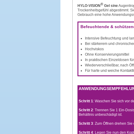
®
HYLO-VISION
Gel sine
Augentrop
Trockenheitsgefühl abgestimmt. Si
Gebrauch eine hohe Anwendungss
Befeuchtende & schützen
Intensive Befeuchtung und la
Bei stärkerem und chronische
Hochviskos
Ohne Konservierungsmittel
In praktischen Einzeldosen fü
Wiederverschließbar, nach Ö
Für harte und weiche Kontaktl
ANWENDUNGSEMPFEHLU
Schritt 1
: Waschen Sie sich vor 
Schritt 2
: Trennen Sie 1 Ein-Dosi
Behältnis unbeschädigt ist.
Schritt 3
: Zum Öffnen drehen Sie 
Schritt 4
: Legen Sie nun den Kopf