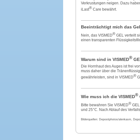
Verkrustungen neigen. Dazu haben 
®
iLast
Care bewährt.
Beeinträchtigt mich das Ge
®
Nein, das VISMED
GEL verteilt s
einen transparenten Flüssigkeitsfilm
®
Warum sind in VISMED
GEL
Die Hornhaut des Auges ist frei v
muss daher über die Tränenflüssig
®
gewährleisten, sind in VISMED
GE
®
Wie muss ich die VISMED
®
Bitte bewahren Sie VISMED
GEL 
und 25°C. Nach Ablauf des Verfal
Bilderquellen: Depositphotos/alenkasm, Depo