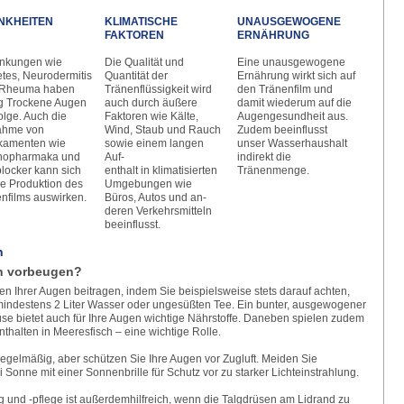
NKHEITEN
KLIMATISCHE
UNAUSGEWOGENE
FAKTOREN
ERNÄHRUNG
ankungen wie
Die Qualität und
Eine unausgewogene
tes, Neurodermi­tis
Quantität der
Ernährung wirkt sich auf
 Rheuma haben
Tränenflüs­sigkeit wird
den Tränenfilm und
g Trockene Augen
auch durch äußere
damit wiederum auf die
olge. Auch die
Faktoren wie Kälte,
Augengesundheit aus.
ahme von
Wind, Staub und Rauch
Zudem beeinflusst
kamenten wie
sowie einem langen
unser Wasserhaushalt
hopharmaka und
Auf-
indirekt die
locker kann sich
enthalt in klimatisierten
Tränenmenge.
ie Produktion des
Umgebungen wie
nfilms auswirken.
Büros, Autos und an­
deren Verkehrsmitteln
beeinflusst.
n
n vorbeugen?
n Ihrer Augen beitragen, indem Sie beispielsweise stets darauf achten,
 mindestens 2 Liter Wasser oder ungesüßten Tee. Ein bunter, ausgewogener
se bietet auch für Ihre Augen wichtige Nährstoffe. Daneben spielen zudem
thalten in Meeresfisch – eine wichtige Rolle.
gelmäßig, aber schützen Sie Ihre Augen vor Zugluft. Meiden Sie
 Sonne mit einer Sonnenbrille für Schutz vor zu starker Lichteinstrahlung.
 und -pflege ist außerdemhilfreich, wenn die Talgdrüsen am Lidrand zu