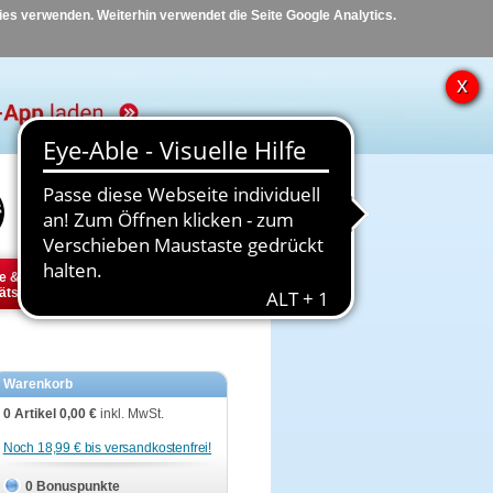
kies verwenden. Weiterhin verwendet die Seite Google Analytics.
Hilfe
Kontakt
e &
Diabetes
Tier
ätsbedarf
Warenkorb
0 Artikel
0,00 €
inkl. MwSt.
Noch 18,99 € bis versandkostenfrei!
0 Bonuspunkte