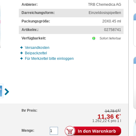
Anbieter:
TRB Chemedica AG
Darreichungsform:
Einzeldosispipetten
Packungsgröße:
20X0.45
ml
Artikelnr.:
02758741
Verfügbarkeit:
Sofort lieferbar
Versandkosten
Beipackzettel
Für Merkzettel bitte einloggen
4)
Ihr Preis:
14,78 €
11,36 €
*
1.262,22 €
pro 1 l
Menge: