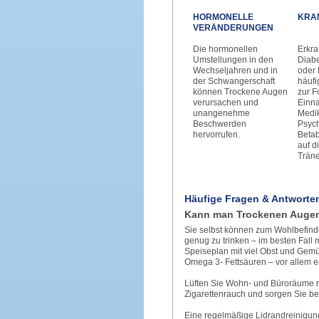
HORMONELLE
KRA
VERÄNDERUNGEN
Die hormonellen
Erkr
Umstellungen in den
Diabe
Wechseljahren und in
oder
der Schwangerschaft
häufi
können Trockene Augen
zur F
verursa­chen und
Einn
unangenehme
Medi
Beschwerden
Psyc
hervorrufen.
Betab
auf d
Träne
Häufige Fragen & Antworte
Kann man Trockenen Auge
Sie selbst können zum Wohlbefinde
genug zu trinken – im besten Fall
Speiseplan mit viel Obst und Gemü
Omega 3- Fettsäuren – vor allem en
Lüften Sie Wohn- und Büroräume re
Zigarettenrauch und sorgen Sie bei
Eine regelmäßige Lidrandreinigung