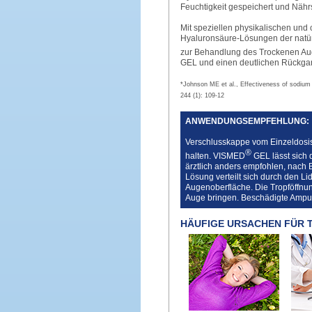
Feuchtigkeit gespeichert und Nährs
Mit speziellen physikalischen und
Hyaluronsäure-Lösungen der natür
zur Behandlung des Trockenen Aug
GEL und einen deutlichen Rückga
*Johnson ME et al., Effectiveness of sodium 
244 (1): 109-12
ANWENDUNGSEMPFEHLUNG:
Verschlusskappe vom Einzeldosi
®
halten. VISMED
GEL lässt sich 
ärztlich anders empfohlen, nach 
Lösung verteilt sich durch den Lid
Augenoberfläche. Die Tropföffnun
Auge bringen. Beschädigte Ampul
HÄUFIGE URSACHEN FÜR 