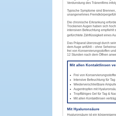
Verdunstung des Tränenfilms infol
Typische Symptome sind Brennen, 
unangenehmes Fremdkörpergefühl i
Die chronische Erkrankung erforde
Trockenen Augen haben sich hochw
intensiven Befeuchtung empfiehlt 
gefürchtete Zähflüssigkeit eines A
Das Präparat überzeugt durch sei
dem Auge anfühlt – ohne Seheinsc
frei von Konservierungsstoffen und
12 Stun­den nach dem Öffnen anw
Mit allen Kontaktlinsen ve
Frei von Konservierungsstoffe
Intensive Befeuchtung für Tag
Wiederverschließbare Ampull
Augentropfen mit Hyaluronsäu
Tropffähiges Gel für Tag & Na
Mit allen Kontaktlinsen verträg
Mit Hyaluronsäure
Hyaluronsäure ist ein körpereigener