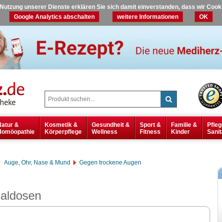
r Nutzung unserer Dienste erklären Sie sich damit einverstanden, dass wir Coo
Google Analytics abschalten
weitere Informationen
OK
Natur &
Kosmetik &
Gesundheit &
Sport &
Familie &
Pfleg
Homöopathie
Körperpflege
Wellness
Fitness
Kinder
Sanit
Auge, Ohr, Nase & Mund
Gegen trockene Augen
aldosen