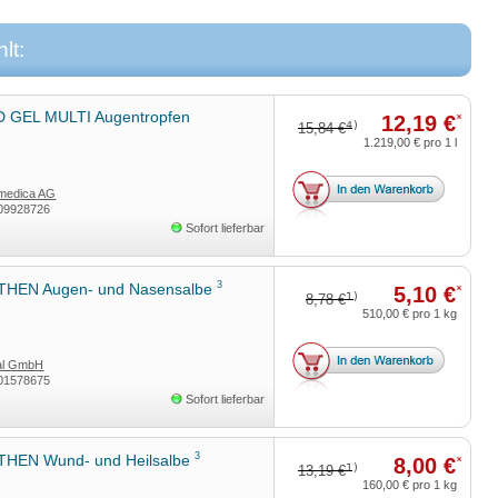
lt:
 GEL MULTI Augentropfen
12,19 €
*
4)
15,84 €
1.219,00 €
pro 1 l
medica AG
09928726
Sofort lieferbar
3
HEN Augen- und Nasensalbe
5,10 €
*
1)
8,78 €
510,00 €
pro 1 kg
tal GmbH
01578675
Sofort lieferbar
3
HEN Wund- und Heilsalbe
8,00 €
*
1)
13,19 €
160,00 €
pro 1 kg