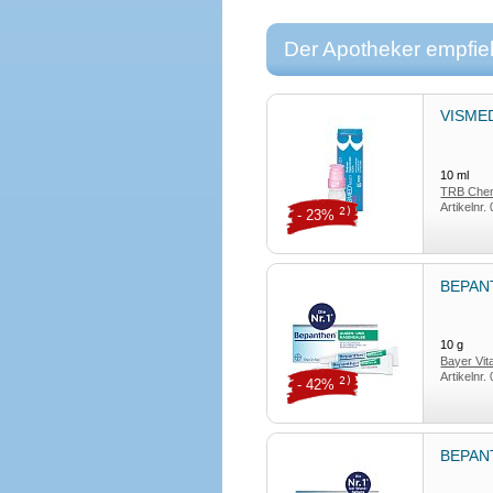
Der Apotheker empfieh
VISMED
10
ml
TRB Che
Artikelnr.
2)
- 23%
BEPANT
10
g
Bayer Vi
Artikelnr.
2)
- 42%
BEPANT