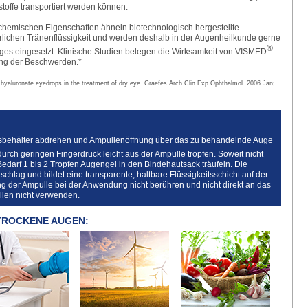
toffe transportiert werden können.
 chemischen Eigenschaften ähneln biotechnologisch her­gestellte
­lichen Tränenflüssigkeit und werden deshalb in der Augenheilkunde gerne
®
es eingesetzt. Klinische Studien belegen die Wirksamkeit von VISMED
ng der Beschwerden.*
hyaluronate eyedrops in the treatment of dry eye. Graefes Arch Clin Exp Ophthalmol. 2006 Jan;
sbehälter abdrehen und Ampullenöffnung über das zu behandelnde Auge
durch geringen Fingerdruck leicht aus der Ampulle tropfen. Soweit nicht
Bedarf 1 bis 2 Tropfen Augengel in den Bindehautsack träufeln. Die
schlag und bildet eine transparente, haltbare Flüssigkeitsschicht auf der
g der Ampulle bei der Anwendung nicht berühren und nicht direkt an das
len nicht verwenden.
TROCKENE AUGEN: