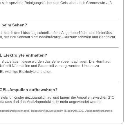
sich spezielle Reinigungstücher und Gels, aber auch Cremes wie z. B.
l beim Sehen?
ich durch den Lidschlag schnell auf der Augenoberfläche und hinterlässt
, der Ihre Sehkraft nicht beeinträchtigt – kurzum: schmiert und klebt nicht.
 Elektrolyte enthalten?
on Blutgefäßen, diese würden das Sehen beeinträchtigen. Die Hornhaut
keit mit Nährstoffen und Sauerstoff versorgt werden. Um das zu
L wichtige Elektrolyte enthalten.
GEL-Ampullen aufbewahren?
stets für Kinder unzugänglich auf und lagern die Ampullen zwischen 2°C
lsdatums darf das Medizinprodukt nicht mehr angewendet werden.
sitphotos/absolutimages, Depositphotos/luriiSokolov, iStock/Dar1930, Depositphotos/sarsmis