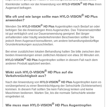
®
Kleinkinder sollten vor der Anwendung von
HYLO-VISION
HD Plus
ihren
Augenarzt befragen.
®
Wie oft und wie lange sollte man HYLO-VISION
HD Plus
anwenden?
®
Wenden Sie
HYLO-VISION
HD Plus
Augentropfen nach Bedarf an oder
befolgen Sie die Anweisungen Ihres Augenarztes. Das Tränenersatzmittel
ist gut verträglich und zur Daueranwendung geeignet. Bei länger
anhaltenden oder häufig wiederkehrenden Beschwerden sollten Sie
jedoch Ihren Augenarzt konsultieren, um andere behandlungsbedürftige
Grunderkrankungen auszuschließen.
Bei einer zusätzlichen lokalen Behandlung halten Sie bitte zwischen den
beiden Anwendungen einen zeitlichen Abstand von etwa 30 Minuten ein.
®
HYLO-VISION
HD Plus
Augentropfen sollten in diesem Fall nach dem
anderen Produkt appliziert werden.
®
Wirkt sich HYLO-VISION
HD Plus auf die
Verkehrstüchtigkeit aus?
®
Nach der Anwendung von
HYLO-VISION
HD Plus
Augentropfen kann es
vorübergehend zu einer Beeinträchtigung der Sehschärfe (Schleiersehen)
kommen. In diesem Fall sollten Sie kein Fahrzeug lenken und keine
Maschinen bedienen. Warten Sie, bis die normale Sehschärfe wieder
eingetreten ist.
®
Wie muss man HYLO-VISION
HD Plus Augentropfen