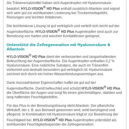
Als Tränenersatzmittel haben sich Augentropfen mit Hyaluronsäure
®
bewährt.
HYLO-VISION
HD Plus
enthält zusätzlich Allantoin und eignet
sich sehr gut zur wohltuenden Linderung bei Trockenheitsgefühl,
Reizungen und leichten Irritationen.
Die leichtviskose Lösung ist gut verträglich und verteilt sich leicht auf der
®
Augenoberfläche.
HYLO-VISION
HD Plus
Augentropfen sind auch zur
Benetzung von harten und weichen Kontaktlinsen geeignet.
Unterstützt die Zellregeneration mit Hyaluronsäure &
Allantoin
®
HYLO-VISION
HD Plus
dient der verbesserten und langanhaltenden
Befeuchtung der Augenoberfläche. Die Augentropfen enthalten 0,2 %
Hyaluronsäure. Eine natürliche Substanz, die auch im Tränenfilm
vorkommt und deshalb besonders gut verträglich ist. Hyaluronsäure
zeichnet sich durch ein hohes Wasserbindungsvermögen aus.
Dank mucoadhäsiver Eigenschaften haftet sie gut auf der
®
Augenoberfläche. Damit befeuchtet und schützt
HYLO-VISION
HD Plus
die Oberfläche der Augen und sorgt für einen gleichmäßigen, stabilen und
lang haftenden Feuchtigkeitsfilm.
Für das Plus in der Benetzungslösung steht Allantoin. Der pflanzliche
Wirkstoff, der z. B. aus Beinwell gewonnen wird, wirkt beruhigend und
pflegend. In Kombination mit Hyaluronsäure trägt er zur Bewahrung der
®
Feuchtigkeit bei.
HYLO-VISION
HD Plus
Augentropfen unterstützt als
wohltuender Feuchtigkeitsspender die Zellregeneration.