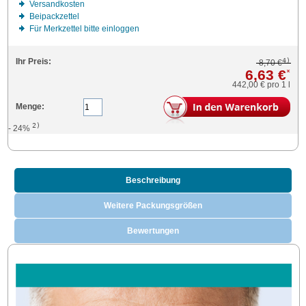
Versandkosten
Beipackzettel
Für Merkzettel bitte einloggen
4)
Ihr Preis:
8,70 €
6,63 €
*
442,00 €
pro 1 l
Menge:
2)
- 24%
Beschreibung
Weitere Packungsgrößen
Bewertungen