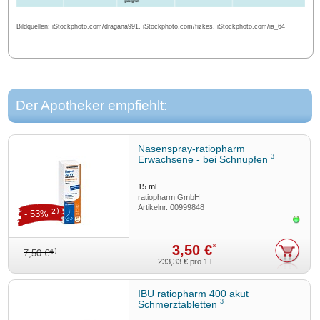
Bildquellen: iStockphoto.com/dragana991, iStockphoto.com/fizkes, iStockphoto.com/ia_64
Der Apotheker empfiehlt:
Nasenspray-ratiopharm
3
Erwachsene - bei Schnupfen
15
ml
ratiopharm GmbH
Artikelnr.
00999848
2)
- 53%
Sofor
3,50 €
*
4)
7,50 €
233,33 €
pro 1 l
IBU ratiopharm 400 akut
3
Schmerztabletten