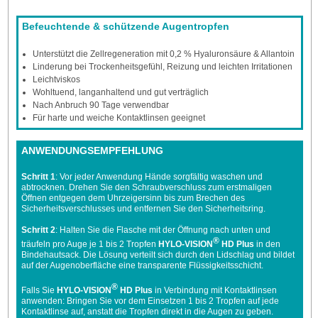
Befeuchtende & schützende Augentropfen
Unterstützt die Zellregeneration mit 0,2 % Hyaluronsäure & Allantoin
Linderung bei Trockenheitsgefühl, Reizung und leichten Irritationen
Leichtviskos
Wohltuend, langanhaltend und gut verträglich
Nach Anbruch 90 Tage verwendbar
Für harte und weiche Kontaktlinsen geeignet
ANWENDUNGSEMPFEHLUNG
Schritt 1
: Vor jeder Anwendung Hände sorgfältig waschen und
abtrocknen. Drehen Sie den Schraubverschluss zum erstmaligen
Öffnen entgegen dem Uhrzeigersinn bis zum Brechen des
Sicherheitsverschlusses und entfernen Sie den Sicherheitsring.
Schritt 2
: Halten Sie die Flasche mit der Öffnung nach unten und
®
träufeln pro Auge je 1 bis 2 Tropfen
HYLO-VISION
HD Plus
in den
Bindehautsack. Die Lösung verteilt sich durch den Lidschlag und bildet
auf der Augenoberfläche eine transparente Flüssigkeitsschicht.
®
Falls Sie
HYLO-VISION
HD Plus
in Verbindung mit Kontaktlinsen
anwenden: Bringen Sie vor dem Einsetzen 1 bis 2 Tropfen auf jede
Kontaktlinse auf, anstatt die Tropfen direkt in die Augen zu geben.