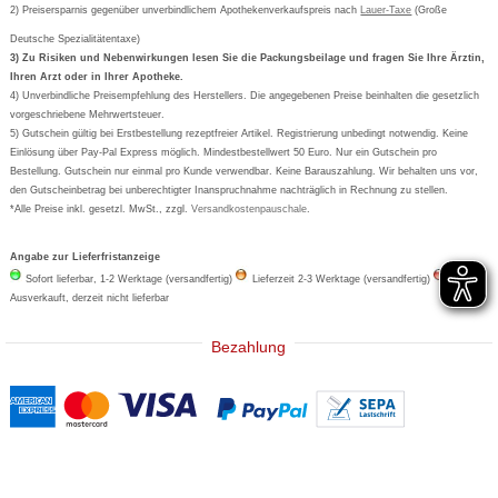
Deutscher Service Preis
Newsletteranmeldung
2) Preisersparnis gegenüber unverbindlichem Apothekenverkaufspreis nach
Vertrag widerrufen
Lauer-Taxe
(Große
Aspirin
Deutsche Spezialitätentaxe)
Formoline
3) Zu Risiken und Nebenwirkungen lesen Sie die Packungsbeilage und fragen Sie Ihre Ärztin,
Ihren Arzt oder in Ihrer Apotheke.
Wick
4) Unverbindliche Preisempfehlung des Herstellers. Die angegebenen Preise beinhalten die gesetzlich
Eucerin
vorgeschriebene Mehrwertsteuer.
5) Gutschein gültig bei Erstbestellung rezeptfreier Artikel. Registrierung unbedingt notwendig. Keine
Basica
Einlösung über Pay-Pal Express möglich. Mindestbestellwert 50 Euro. Nur ein Gutschein pro
Bestellung. Gutschein nur einmal pro Kunde verwendbar. Keine Barauszahlung. Wir behalten uns vor,
den Gutscheinbetrag bei unberechtigter Inanspruchnahme nachträglich in Rechnung zu stellen.
*Alle Preise inkl. gesetzl. MwSt., zzgl.
Versandkostenpauschale
.
Angabe zur Lieferfristanzeige
Sofort lieferbar, 1-2 Werktage (versandfertig)
Lieferzeit 2-3 Werktage (versandfertig)
Ausverkauft, derzeit nicht lieferbar
Bezahlung