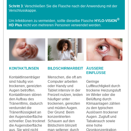
Schritt 3
: Verschließen Sie die Flasche nach der Anwendung mit der
Verschlusskappe.
®
Um Infektionen zu vermeiden, sollte dieselbe Flasche
HYLO-VISION
HD Plus
nicht von mehreren Personen verwendet werden.
KONTAKTLINSEN
BILDSCHIRMARBEIT
ÄUSSERE
EINFLÜSSE
Kontaktlinsenträger
Menschen, die oft am
sind häufig von
Computer arbeiten
Geringe
trockenen, gereizten
oder Handy und
Luftfeuchtigkeit durch
Augen betroffen.
Tablet intensiv in der
trockene Heizungsluft
Kontaktlinsen stören
Freizeit nutzen, leiden
im Winter oder die
den Aufbau des
häufiger unter
Belüftung durch
Tränenfilms, dadurch
trockenen, gereizten
Klimaanlagen zählen
verdunstet die
und müden Augen.
zu den typischen
Tränenflüssigkeit an
Der Grund: Beim
Auslösern trockener
der Augenoberfläche
konzentrierten
Augen. Zugluft und
schneller. Das trocknet
Schauen auf den
Tabakrauch sowie
die Augenoberfläche
Bildschirm blinzelt
eine hohe
aus. Sie wird nicht
man seltener, durch
Ozonkonzentration