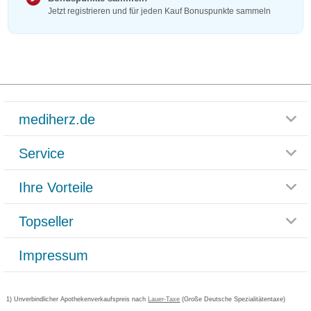
Jetzt registrieren und für jeden Kauf Bonuspunkte sammeln
mediherz.de
Service
Glossar
Themenwelten
Ihre Vorteile
Rücksendemöglichkeit
Häufig gestellte Fragen
Reklamationsformular
Impressum
Topseller
Rezeptlieferung
Paketlieferstatus
Datenschutz
Bonusprogramm
Lieferung und Bezahlung
Widerrufsbelehrung
Impressum
Grippostad
Gutschein und Rabatte
Versandkosten
AGB
Bepanthen
Kundenbewertung
Passwort vergessen
Barrierefreiheitserklärung
Cetirizin
Bestellung Post & Fax
Bestellschein ausfüllen
1) Unverbindlicher Apothekenverkaufspreis nach
Cookie-Einstellungen
Lauer-Taxe
(Große Deutsche Spezialitätentaxe)
Orthomol