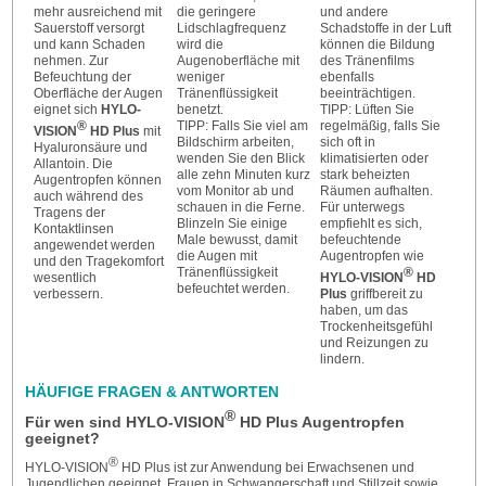
mehr ausreichend mit
die geringere
und andere
Sauerstoff versorgt
Lidschlagfrequenz
Schadstoffe in der Luft
und kann Schaden
wird die
können die Bildung
nehmen. Zur
Augenoberfläche mit
des Tränenfilms
Befeuchtung der
weniger
ebenfalls
Oberfläche der Augen
Tränenflüssigkeit
beeinträchtigen.
eignet sich
HYLO-
benetzt.
TIPP: Lüften Sie
®
TIPP: Falls Sie viel am
regelmäßig, falls Sie
VISION
HD Plus
mit
Bildschirm arbeiten,
sich oft in
Hyaluronsäure und
wenden Sie den Blick
klimatisierten oder
Allantoin. Die
alle zehn Minuten kurz
stark beheizten
Augentropfen können
vom Monitor ab und
Räumen aufhalten.
auch während des
schauen in die Ferne.
Für unterwegs
Tragens der
Blinzeln Sie einige
empfiehlt es sich,
Kontaktlinsen
Male bewusst, damit
befeuchtende
angewendet werden
die Augen mit
Augentropfen wie
und den Tragekomfort
Tränenflüssigkeit
®
wesentlich
HYLO-VISION
HD
befeuchtet werden.
verbessern.
Plus
griffbereit zu
haben, um das
Trockenheitsgefühl
und Reizungen zu
lindern.
HÄUFIGE FRAGEN & ANTWORTEN
®
Für wen sind HYLO-VISION
HD Plus Augentropfen
geeignet?
®
HYLO-VISION
HD Plus ist zur Anwendung bei Erwachsenen und
Jugendlichen geeignet. Frauen in Schwangerschaft und Stillzeit sowie