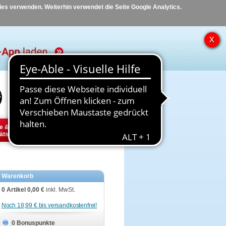
kies verwenden. Weiterhin verwendet die Seite Google Analytics.
Hilfe
Kontakt
e &
Diabetes
Tier
ätsbedarf
Warenkorb
0 Artikel
0,00 €
inkl. MwSt.
Noch 18,99 € bis versandkostenfrei!
0 Bonuspunkte