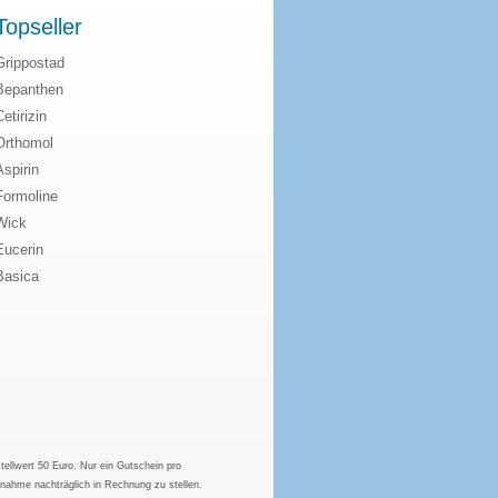
Topseller
Grippostad
Bepanthen
Cetirizin
Orthomol
Aspirin
Formoline
Wick
Eucerin
Basica
tellwert 50 Euro. Nur ein Gutschein pro
hnahme nachträglich in Rechnung zu stellen.