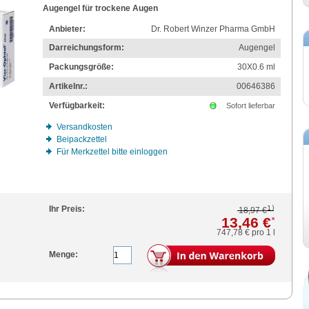
Augengel für trockene Augen
Anbieter:
Dr. Robert Winzer Pharma GmbH
Darreichungsform:
Augengel
Packungsgröße:
30X0.6
ml
Artikelnr.:
00646386
Verfügbarkeit:
Sofort lieferbar
Versandkosten
Beipackzettel
Für Merkzettel bitte einloggen
1)
Ihr Preis:
18,97 €
13,46 €
*
747,78 €
pro 1 l
Menge: