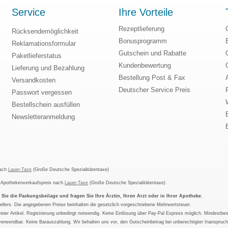
Service
Ihre Vorteile
Rezeptlieferung
Rücksendemöglichkeit
Bonusprogramm
Reklamationsformular
Gutschein und Rabatte
Paketlieferstatus
Kundenbewertung
Lieferung und Bezahlung
Bestellung Post & Fax
Versandkosten
Deutscher Service Preis
Passwort vergessen
Bestellschein ausfüllen
Newsletteranmeldung
nach
Lauer-Taxe
(Große Deutsche Spezialitätentaxe)
m Apothekenverkaufspreis nach
Lauer-Taxe
(Große Deutsche Spezialitätentaxe)
ie die Packungsbeilage und fragen Sie Ihre Ärztin, Ihren Arzt oder in Ihrer Apotheke.
ellers. Die angegebenen Preise beinhalten die gesetzlich vorgeschriebene Mehrwertsteuer.
tfreier Artikel. Registrierung unbedingt notwendig. Keine Einlösung über Pay-Pal Express möglich. Mindestbes
verwendbar. Keine Barauszahlung. Wir behalten uns vor, den Gutscheinbetrag bei unberechtigter Inanspruc