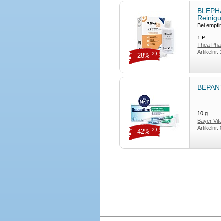
BLEPHA
Reinig
Bei empfi
1
P
Thea Ph
Artikelnr.
2)
- 28%
BEPANT
10
g
Bayer Vi
Artikelnr.
2)
- 42%