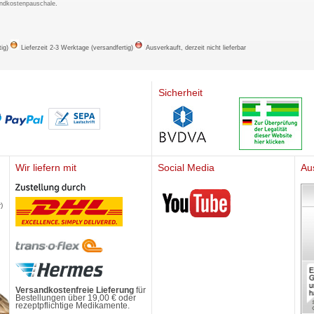
ndkostenpauschale
.
tig)
Lieferzeit 2-3 Werktage (versandfertig)
Ausverkauft, derzeit nicht lieferbar
Sicherheit
Wir liefern mit
Social Media
Au
Mediherz
)
Versandkostenfreie Lieferung
für
Bestellungen über 19,00 € oder
rezeptpflichtige Medikamente.