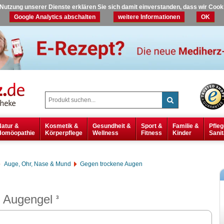
r Nutzung unserer Dienste erklären Sie sich damit einverstanden, dass wir Coo
Google Analytics abschalten
weitere Informationen
OK
Natur &
Kosmetik &
Gesundheit &
Sport &
Familie &
Pfleg
Homöopathie
Körperpflege
Wellness
Fitness
Kinder
Sanit
Auge, Ohr, Nase & Mund
Gegen trockene Augen
 Augengel
3