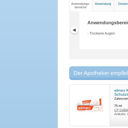
Anwendungs-
Anwendung
Dosier
bereiche
Anwendungsberei
- Trockene Augen
Der Apotheker empfieh
elmex 
Schutzs
Zahncre
75
ml
CP GAB
Artikelnr.