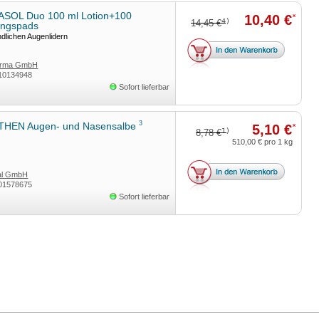
SOL Duo 100 ml Lotion+100
10,40 €
*
4)
14,45 €
ungspads
ndlichen Augenlidern
arma GmbH
10134948
Sofort lieferbar
3
HEN Augen- und Nasensalbe
5,10 €
*
1)
8,78 €
510,00 €
pro 1 kg
tal GmbH
01578675
Sofort lieferbar