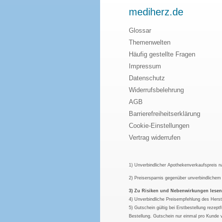
mediherz.de
Glossar
Themenwelten
Häufig gestellte Fragen
Impressum
Datenschutz
Widerrufsbelehrung
AGB
Barrierefreiheitserklärung
Cookie-Einstellungen
Vertrag widerrufen
1) Unverbindlicher Apothekenverkaufspreis 
2) Preisersparnis gegenüber unverbindliche
3) Zu Risiken und Nebenwirkungen lesen S
4) Unverbindliche Preisempfehlung des Herst
5) Gutschein gültig bei Erstbestellung rezep
Bestellung. Gutschein nur einmal pro Kunde 