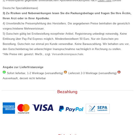
Newsletteranmeldung
2) Preisersparnis gegenüber unverbindlichem Apothekenverkaufspreis nach
Vertrag widerrufen
Lauer-Taxe
(Große
Aspirin
Deutsche Spezialitätentaxe)
Formoline
3) Zu Risiken und Nebenwirkungen lesen Sie die Packungsbeilage und fragen Sie Ihre Ärztin,
Ihren Arzt oder in Ihrer Apotheke.
Wick
4) Unverbindliche Preisempfehlung des Herstellers. Die angegebenen Preise beinhalten die gesetzlich
Eucerin
vorgeschriebene Mehrwertsteuer.
5) Gutschein gültig bei Erstbestellung rezeptfreier Artikel. Registrierung unbedingt notwendig. Keine
Basica
Einlösung über Pay-Pal Express möglich. Mindestbestellwert 50 Euro. Nur ein Gutschein pro
Bestellung. Gutschein nur einmal pro Kunde verwendbar. Keine Barauszahlung. Wir behalten uns vor,
den Gutscheinbetrag bei unberechtigter Inanspruchnahme nachträglich in Rechnung zu stellen.
*Alle Preise inkl. gesetzl. MwSt., zzgl.
Versandkostenpauschale
.
Angabe zur Lieferfristanzeige
Sofort lieferbar, 1-2 Werktage (versandfertig)
Lieferzeit 2-3 Werktage (versandfertig)
Ausverkauft, derzeit nicht lieferbar
Bezahlung