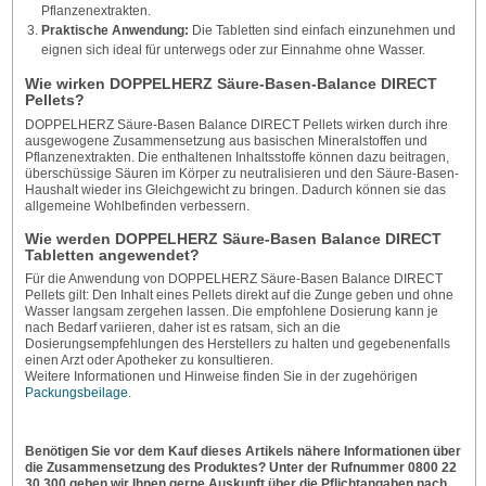
Pflanzenextrakten.
Praktische Anwendung:
Die Tabletten sind einfach einzunehmen und
eignen sich ideal für unterwegs oder zur Einnahme ohne Wasser.
Wie wirken DOPPELHERZ Säure-Basen-Balance DIRECT
Pellets?
DOPPELHERZ Säure-Basen Balance DIRECT Pellets wirken durch ihre
ausgewogene Zusammensetzung aus basischen Mineralstoffen und
Pflanzenextrakten. Die enthaltenen Inhaltsstoffe können dazu beitragen,
überschüssige Säuren im Körper zu neutralisieren und den Säure-Basen-
Haushalt wieder ins Gleichgewicht zu bringen. Dadurch können sie das
allgemeine Wohlbefinden verbessern.
Wie werden DOPPELHERZ Säure-Basen Balance DIRECT
Tabletten angewendet?
Für die Anwendung von DOPPELHERZ Säure-Basen Balance DIRECT
Pellets gilt: Den Inhalt eines Pellets direkt auf die Zunge geben und ohne
Wasser langsam zergehen lassen. Die empfohlene Dosierung kann je
nach Bedarf variieren, daher ist es ratsam, sich an die
Dosierungsempfehlungen des Herstellers zu halten und gegebenenfalls
einen Arzt oder Apotheker zu konsultieren.
Weitere Informationen und Hinweise finden Sie in der zugehörigen
Packungsbeilage
.
Benötigen Sie vor dem Kauf dieses Artikels nähere Informationen über
die Zusammensetzung des Produktes? Unter der Rufnummer 0800 22
30 300 geben wir Ihnen gerne Auskunft über die Pflichtangaben nach