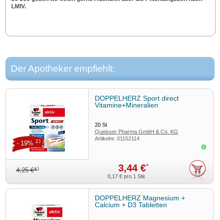
LMIV.
Der Apotheker empfiehlt:
DOPPELHERZ Sport direct
Vitamine+Mineralien
20
St
Queisser Pharma GmbH & Co. KG
Artikelnr.
01152114
2)
- 19%
Sofor
3,44 €
*
4)
4,25 €
0,17 €
pro 1 Stk
DOPPELHERZ Magnesium +
Calcium + D3 Tabletten