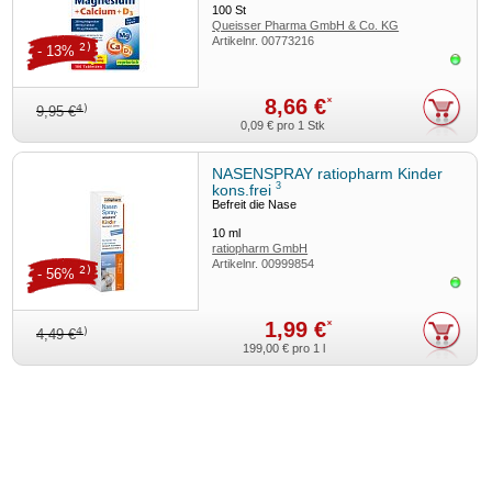
100
St
Queisser Pharma GmbH & Co. KG
Artikelnr.
00773216
2)
- 13%
Sofor
8,66 €
*
4)
9,95 €
0,09 €
pro 1 Stk
NASENSPRAY ratiopharm Kinder
3
kons.frei
Befreit die Nase
10
ml
ratiopharm GmbH
Artikelnr.
00999854
2)
- 56%
Sofor
1,99 €
*
4)
4,49 €
199,00 €
pro 1 l