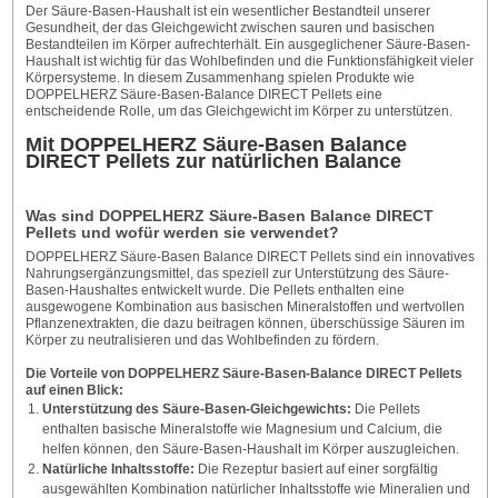
Der Säure-Basen-Haushalt ist ein wesentlicher Bestandteil unserer
Gesundheit, der das Gleichgewicht zwischen sauren und basischen
Bestandteilen im Körper aufrechterhält. Ein ausgeglichener Säure-Basen-
Haushalt ist wichtig für das Wohlbefinden und die Funktionsfähigkeit vieler
Körpersysteme. In diesem Zusammenhang spielen Produkte wie
DOPPELHERZ Säure-Basen-Balance DIRECT Pellets eine
entscheidende Rolle, um das Gleichgewicht im Körper zu unterstützen.
Mit DOPPELHERZ Säure-Basen Balance
DIRECT Pellets zur natürlichen Balance
Was sind DOPPELHERZ Säure-Basen Balance DIRECT
Pellets und wofür werden sie verwendet?
DOPPELHERZ Säure-Basen Balance DIRECT Pellets sind ein innovatives
Nahrungsergänzungsmittel, das speziell zur Unterstützung des Säure-
Basen-Haushaltes entwickelt wurde. Die Pellets enthalten eine
ausgewogene Kombination aus basischen Mineralstoffen und wertvollen
Pflanzenextrakten, die dazu beitragen können, überschüssige Säuren im
Körper zu neutralisieren und das Wohlbefinden zu fördern.
Die Vorteile von DOPPELHERZ Säure-Basen-Balance DIRECT Pellets
auf einen Blick:
Unterstützung des Säure-Basen-Gleichgewichts:
Die Pellets
enthalten basische Mineralstoffe wie Magnesium und Calcium, die
helfen können, den Säure-Basen-Haushalt im Körper auszugleichen.
Natürliche Inhaltsstoffe:
Die Rezeptur basiert auf einer sorgfältig
ausgewählten Kombination natürlicher Inhaltsstoffe wie Mineralien und