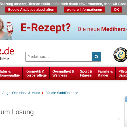
r Nutzung unserer Dienste erklären Sie sich damit einverstanden, dass wir Coo
Google Analytics abschalten
weitere Informationen
OK
Natur &
Kosmetik &
Gesundheit &
Sport &
Familie &
Pfleg
Homöopathie
Körperpflege
Wellness
Fitness
Kinder
Sanit
Auge, Ohr, Nase & Mund
Für die Wohlfühlnase
um Lösung