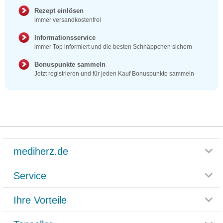
Rezept einlösen
immer versandkostenfrei
Informationsservice
immer Top informiert und die besten Schnäppchen sichern
Bonuspunkte sammeln
Jetzt registrieren und für jeden Kauf Bonuspunkte sammeln
mediherz.de
Service
Glossar
Themenwelten
Ihre Vorteile
Rücksendemöglichkeit
Häufig gestellte Fragen
Reklamationsformular
Impressum