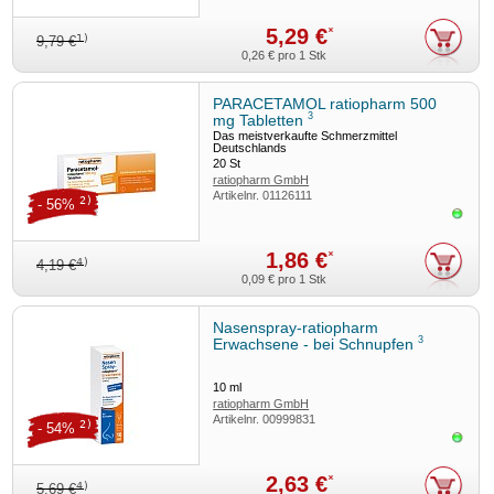
5,29 €
*
1)
9,79 €
0,26 €
pro 1 Stk
PARACETAMOL ratiopharm 500
3
mg Tabletten
Das meistverkaufte Schmerzmittel
Deutschlands
20
St
ratiopharm GmbH
Artikelnr.
01126111
2)
- 56%
Sofor
1,86 €
*
4)
4,19 €
0,09 €
pro 1 Stk
Nasenspray-ratiopharm
3
Erwachsene - bei Schnupfen
10
ml
ratiopharm GmbH
Artikelnr.
00999831
2)
- 54%
Sofor
2,63 €
*
4)
5,69 €