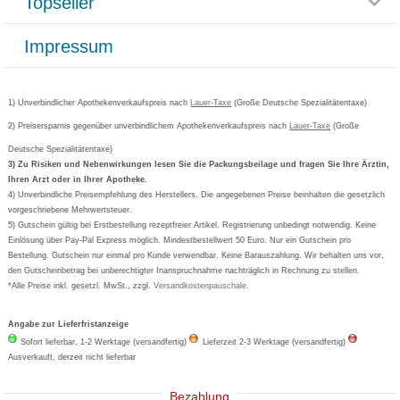
Topseller
Rezeptlieferung
Paketlieferstatus
Datenschutz
Bonusprogramm
Lieferung und Bezahlung
Widerrufsbelehrung
Impressum
Grippostad
Gutschein und Rabatte
Versandkosten
AGB
Bepanthen
Kundenbewertung
Passwort vergessen
Barrierefreiheitserklärung
Cetirizin
Bestellung Post & Fax
Bestellschein ausfüllen
1) Unverbindlicher Apothekenverkaufspreis nach
Cookie-Einstellungen
Lauer-Taxe
(Große Deutsche Spezialitätentaxe)
Orthomol
Deutscher Service Preis
Newsletteranmeldung
2) Preisersparnis gegenüber unverbindlichem Apothekenverkaufspreis nach
Vertrag widerrufen
Lauer-Taxe
(Große
Aspirin
Deutsche Spezialitätentaxe)
Formoline
3) Zu Risiken und Nebenwirkungen lesen Sie die Packungsbeilage und fragen Sie Ihre Ärztin,
Ihren Arzt oder in Ihrer Apotheke.
Wick
4) Unverbindliche Preisempfehlung des Herstellers. Die angegebenen Preise beinhalten die gesetzlich
Eucerin
vorgeschriebene Mehrwertsteuer.
5) Gutschein gültig bei Erstbestellung rezeptfreier Artikel. Registrierung unbedingt notwendig. Keine
Basica
Einlösung über Pay-Pal Express möglich. Mindestbestellwert 50 Euro. Nur ein Gutschein pro
Bestellung. Gutschein nur einmal pro Kunde verwendbar. Keine Barauszahlung. Wir behalten uns vor,
den Gutscheinbetrag bei unberechtigter Inanspruchnahme nachträglich in Rechnung zu stellen.
*Alle Preise inkl. gesetzl. MwSt., zzgl.
Versandkostenpauschale
.
Angabe zur Lieferfristanzeige
Sofort lieferbar, 1-2 Werktage (versandfertig)
Lieferzeit 2-3 Werktage (versandfertig)
Ausverkauft, derzeit nicht lieferbar
Bezahlung