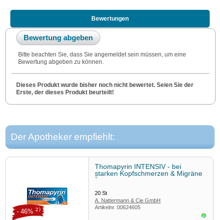
Bewertungen
Bewertung abgeben
Bitte beachten Sie, dass Sie angemeldet sein müssen, um eine
Bewertung abgeben zu können.
Dieses Produkt wurde bisher noch nicht bewertet. Seien Sie der
Erste, der dieses Produkt beurteilt!
Der Apotheker empfiehlt:
Thomapyrin INTENSIV - bei
starken Kopfschmerzen & Migräne
3
20
St
A. Nattermann & Cie GmbH
Artikelnr.
00624605
2)
- 46%
Sofor