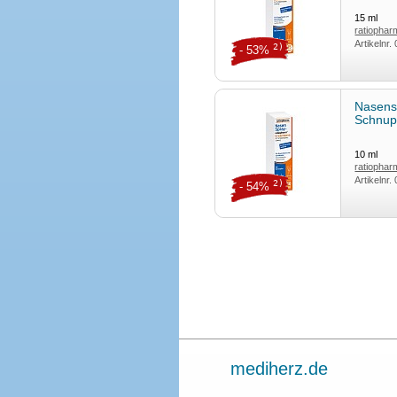
15
ml
ratiopha
Artikelnr.
2)
- 53%
Nasens
Schnu
10
ml
ratiopha
Artikelnr.
2)
- 54%
mediherz.de