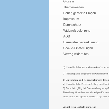
Glossar
Themenwelten
Häufig gestellte Fragen
Impressum
Datenschutz
Widerrufsbelehrung
AGB
Barrierefreiheitserklärung
Cookie-Einstellungen
Vertrag widerrufen
1) Unverbindlicher Apothekenverkaufspreis 
2) Preisersparnis gegenüber unverbindliche
3) Zu Risiken und Nebenwirkungen lesen S
4) Unverbindliche Preisempfehlung des Herst
5) Gutschein gültig bei Erstbestellung rezep
Bestellung. Gutschein nur einmal pro Kunde 
*Alle Preise inkl. gesetzl. MwSt., zzgl.
Versa
Angabe zur Lieferfristanzeige