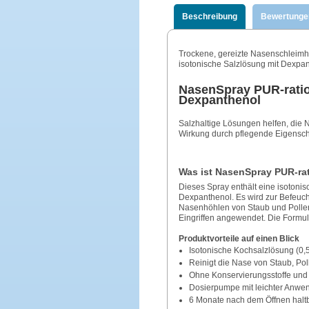
Beschreibung
Bewertunge
Trockene, gereizte Nasenschleimhä
isotonische Salzlösung mit Dexpant
NasenSpray PUR‑rati
Dexpanthenol
Salzhaltige Lösungen helfen, die 
Wirkung durch pflegende Eigensch
Was ist NasenSpray PUR‑ra
Dieses Spray enthält eine isotoni
Dexpanthenol. Es wird zur Befeuc
Nasenhöhlen von Staub und Pollen
Eingriffen angewendet. Die Formuli
Produktvorteile auf einen Blick
Isotonische Kochsalzlösung (0,5
Reinigt die Nase von Staub, Pol
Ohne Konservierungsstoffe und 
Dosierpumpe mit leichter Anwe
6 Monate nach dem Öffnen haltb