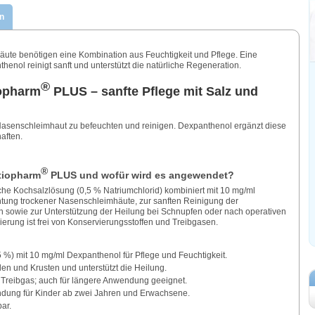
n
ute benötigen eine Kombination aus Feuchtigkeit und Pflege. Eine
henol reinigt sanft und unterstützt die natürliche Regeneration.
®
opharm
PLUS – sanfte Pflege mit Salz und
Nasenschleimhaut zu befeuchten und reinigen. Dexpanthenol ergänzt diese
aften.
®
tiopharm
PLUS und wofür wird es angewendet?
sche Kochsalzlösung (0,5 % Natriumchlorid) kombiniert mit 10 mg/ml
htung trockener Nasenschleimhäute, zur sanften Reinigung der
 sowie zur Unterstützung der Heilung bei Schnupfen oder nach operativen
erung ist frei von Konservierungsstoffen und Treibgasen.
 %) mit 10 mg/ml Dexpanthenol für Pflege und Feuchtigkeit.
len und Krusten und unterstützt die Heilung.
Treibgas; auch für längere Anwendung geeignet.
ndung für Kinder ab zwei Jahren und Erwachsene.
ar.