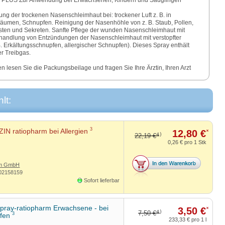
PLUS Zur Anwendung bei Erwachsenen, Kindern und Säuglingen
g der trockenen Nasenschleimhaut bei: trockener Luft z. B. in
 Räumen, Schnupfen. Reinigung der Nasenhöhle von z. B. Staub, Pollen,
sten und Sekreten. Sanfte Pflege der wunden Nasenschleimhaut mit
handlung von Entzündungen der Nasenschleimhaut mit verstopfter
. Erkältungsschnupfen, allergischer Schnupfen). Dieses Spray enthält
r Treibgas.
lesen Sie die Packungsbeilage und fragen Sie Ihre Ärztin, Ihren Arzt
lt:
3
IN ratiopharm bei Allergien
12,80 €
*
4)
22,19 €
0,26 €
pro 1 Stk
rm GmbH
02158159
Sofort lieferbar
pray-ratiopharm Erwachsene - bei
3,50 €
*
4)
7,50 €
3
pfen
233,33 €
pro 1 l