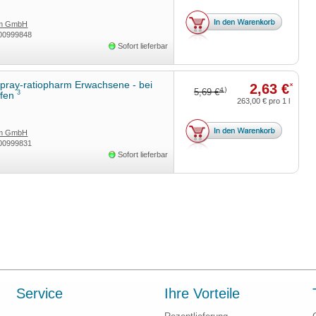
rm GmbH
00999848
Sofort lieferbar
pray-ratiopharm Erwachsene - bei
2,63 €
*
4)
5,69 €
3
pfen
263,00 €
pro 1 l
rm GmbH
00999831
Sofort lieferbar
Service
Ihre Vorteile