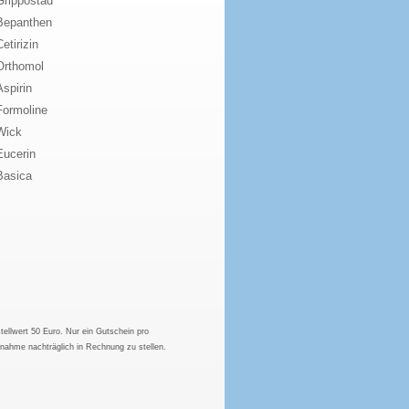
Grippostad
Bepanthen
Cetirizin
Orthomol
Aspirin
Formoline
Wick
Eucerin
Basica
tellwert 50 Euro. Nur ein Gutschein pro
hnahme nachträglich in Rechnung zu stellen.