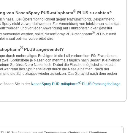
®
ung von NasenSpray PUR‑ratiopharm
PLUS zu achten?
ich nasal. Bei Überempfindlichkeit gegen Natriumchlorid, Dexpanthenol
s Spray nicht verwendet werden. Zur Vermeidung von Infektionen sollte das
nutzt werden und vor jeder Anwendung auf Funktionsfähigkeit getestet
®
s verwendet werden, sollte NasenSpray PUR‑ratiopharm
PLUS zuerst
eimhaut optimal vorbereitet wird.
®
atiopharm
PLUS angewendet?
pe durch mehrmaliges Betätigen in die Luft vorbereiten. Für Erwachsene
is zwei Sprühstöße je Nasenloch mehrmals täglich nach Bedarf. Kleinkinder
s einen Sprühstoß pro Nasenloch. Dabei die Flasche möglichst senkrecht
und während des Sprühens leicht durch die Nase einatmen. Nach der
 und die Schutzkappe wieder aufsetzen. Das Spray ist nach dem ersten
®
e finden Sie in der
NasenSpray PUR‑ratiopharm
PLUS Packungsbeilage
.