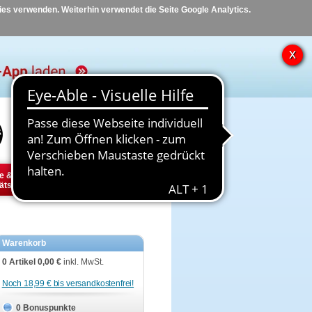
kies verwenden. Weiterhin verwendet die Seite Google Analytics.
Hilfe
Kontakt
e &
Diabetes
Tier
ätsbedarf
Warenkorb
0 Artikel
0,00 €
inkl. MwSt.
Noch 18,99 € bis versandkostenfrei!
0 Bonuspunkte