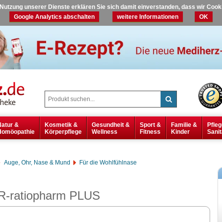
r Nutzung unserer Dienste erklären Sie sich damit einverstanden, dass wir Coo
Google Analytics abschalten
weitere Informationen
OK
Natur &
Kosmetik &
Gesundheit &
Sport &
Familie &
Pfleg
Homöopathie
Körperpflege
Wellness
Fitness
Kinder
Sanit
Auge, Ohr, Nase & Mund
Für die Wohlfühlnase
ratiopharm PLUS