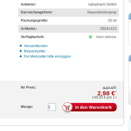
Anbieter:
ratiopharm GmbH
Darreichungsform:
Nasendosierspray
Packungsgröße:
20
ml
Artikelnr.:
05041423
Verfügbarkeit:
Sofort lieferbar
Versandkosten
Beipackzettel
Für Merkzettel bitte einloggen
4)
Ihr Preis:
5,97 €
2,98 €
*
149,00 €
pro 1 l
Menge: