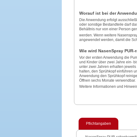
Worauf ist bei der Anwend
Die Anwendung erfolgt ausschließl
oder sonstige Bestandteile darf da
Behältnis nur von einer Person ge
werden. Wenn weitere Nasenspray
angewendet werden, damit die Schl
Wie wird NasenSpray PUR‑r
Vor der ersten Anwendung die Pum
und Kinder über zwei Jahre ein‑ b
unter zwei Jahren erhalten jeweil
halten, den Sprühkopf einführen 
Anwendung den Sprühkopf reinigen
Öffnen sechs Monate verwendbar.
Weitere Informationen und Hinweis
Pflichtangaben