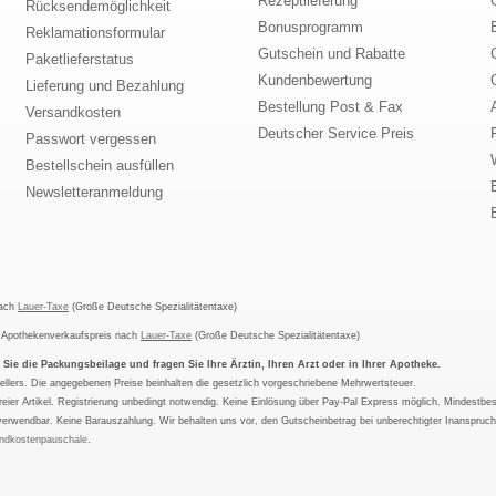
Rezeptlieferung
Rücksendemöglichkeit
Bonusprogramm
Reklamationsformular
Gutschein und Rabatte
Paketlieferstatus
Kundenbewertung
Lieferung und Bezahlung
Bestellung Post & Fax
Versandkosten
Deutscher Service Preis
Passwort vergessen
Bestellschein ausfüllen
Newsletteranmeldung
nach
Lauer-Taxe
(Große Deutsche Spezialitätentaxe)
m Apothekenverkaufspreis nach
Lauer-Taxe
(Große Deutsche Spezialitätentaxe)
ie die Packungsbeilage und fragen Sie Ihre Ärztin, Ihren Arzt oder in Ihrer Apotheke.
ellers. Die angegebenen Preise beinhalten die gesetzlich vorgeschriebene Mehrwertsteuer.
tfreier Artikel. Registrierung unbedingt notwendig. Keine Einlösung über Pay-Pal Express möglich. Mindestbes
verwendbar. Keine Barauszahlung. Wir behalten uns vor, den Gutscheinbetrag bei unberechtigter Inanspruc
ndkostenpauschale
.