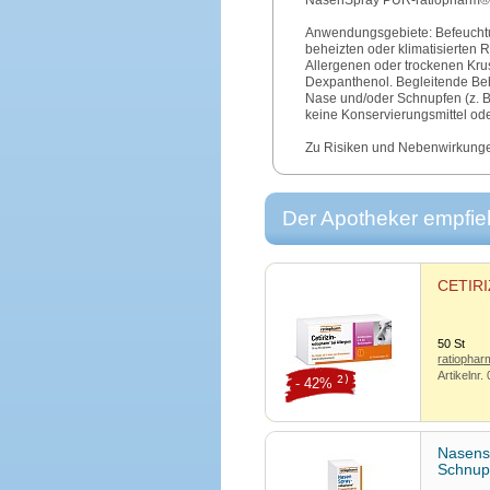
NasenSpray PUR-ratiopharm® 
Anwendungsgebiete: Befeuchtun
beheizten oder klimatisierten
Allergenen oder trockenen Kru
Dexpanthenol. Begleitende Be
Nase und/oder Schnupfen (z. B
keine Konservierungsmittel ode
Zu Risiken und Nebenwirkungen 
oder in Ihrer Apotheke
Stand: 8/09.
Der Apotheker empfieh
CETIRIZ
50
St
ratiopha
Artikelnr.
2)
- 42%
Nasens
Schnu