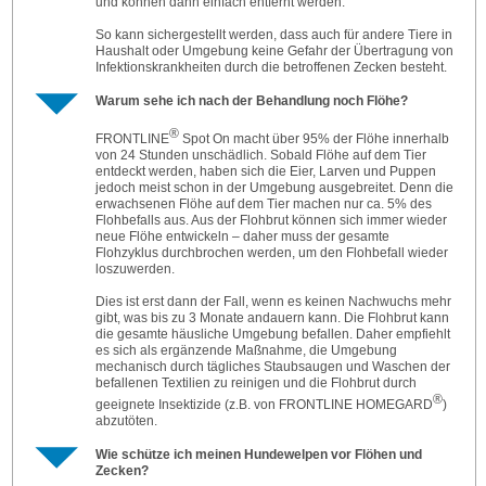
und können dann einfach entfernt werden.
So kann sichergestellt werden, dass auch für andere Tiere in
Haushalt oder Umgebung keine Ge­fahr der Übertragung von
Infektionskrankheiten durch die betroffenen Zecken besteht.
Warum sehe ich nach der Behandlung noch Flöhe?
®
FRONTLINE
Spot On macht über 95% der Flöhe innerhalb
von 24 Stunden unschädlich. So­bald Flöhe auf dem Tier
entdeckt werden, haben sich die Eier, Larven und Puppen
jedoch meist schon in der Umgebung ausgebreitet. Denn die
erwachsenen Flöhe auf dem Tier machen nur ca. 5% des
Flohbefalls aus. Aus der Flohbrut können sich immer wieder
neue Flöhe entwickeln – daher muss der gesamte
Flohzyklus durchbrochen werden, um den Flohbefall wieder
loszu­werden.
Dies ist erst dann der Fall, wenn es keinen Nachwuchs mehr
gibt, was bis zu 3 Monate andauern kann. Die Flohbrut kann
die gesamte häusliche Umgebung befallen. Daher empfiehlt
es sich als ergänzende Maßnahme, die Umgebung
mechanisch durch tägliches Staubsaugen und Waschen der
befallenen Textilien zu reinigen und die Flohbrut durch
®
geeignete Insektizide (z.B. von FRONTLINE HOMEGARD
)
abzutöten.
Wie schütze ich meinen Hundewelpen vor Flöhen und
Zecken?