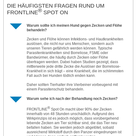
DIE HÄUFIGSTEN FRAGEN RUND UM
®
FRONTLINE
SPOT ON
Warum sollte ich meinen Hund gegen Zecken und Flöhe
behandeln?
Zecken und Flöhe können Infektions- und Hautkrankheiten
auslösen, die nicht nur uns Menschen, sondern auch
unseren Tieren gefährlich werden können. Typische
Parasitenkrankheiten sind Bor­reliose, FSME oder
Bandwürmer, die häufig durch Zecken oder Flöhe
übertragen werden. Dabei haben Studien gezeigt, dass
mittlerweile jede dritte Zecke die Auslöser der Borreliose-
Krankheit in sich trägt – eine Krankheit, die im schlimmsten
Fall auch bei Hunden tödlich enden kann.
Da­her sollten Tierhalter ihre Vierbeiner vorbeugend mit
einem Parasitenschutz behandeln.
Warum sehe ich nach der Behandlung noch Zecken?
®
FRONTLINE
Spot On macht über 90% der Zecken
innerhalb von 48 Stunden unschädlich. Aufgrund des
Wirkprinzips ist es jedoch möglich, dass vorübergehend
lebende Zecken am Tier sichtbar sind, die das Tier neu
befallen haben. Sie werden jedoch abgetötet, sobald
ausreichend Wirkstoff durch den Panzer eingedrungen ist