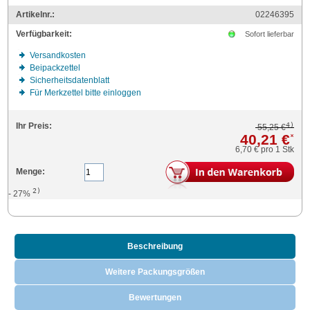
Artikelnr.:
02246395
Verfügbarkeit:
Sofort lieferbar
Versandkosten
Beipackzettel
Sicherheitsdatenblatt
Für Merkzettel bitte einloggen
4)
Ihr Preis:
55,25 €
40,21 €
*
6,70 €
pro 1 Stk
Menge:
2)
- 27%
Beschreibung
Weitere Packungsgrößen
Bewertungen