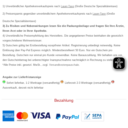
Cetirizin
Bestellung Post & Fax
Bestellschein ausfüllen
1) Unverbindlicher Apothekenverkaufspreis nach
Cookie-Einstellungen
Lauer-Taxe
(Große Deutsche Spezialitätentaxe)
Orthomol
Deutscher Service Preis
Newsletteranmeldung
2) Preisersparnis gegenüber unverbindlichem Apothekenverkaufspreis nach
Vertrag widerrufen
Lauer-Taxe
(Große
Aspirin
Deutsche Spezialitätentaxe)
Formoline
3) Zu Risiken und Nebenwirkungen lesen Sie die Packungsbeilage und fragen Sie Ihre Ärztin,
Ihren Arzt oder in Ihrer Apotheke.
Wick
4) Unverbindliche Preisempfehlung des Herstellers. Die angegebenen Preise beinhalten die gesetzlich
Eucerin
vorgeschriebene Mehrwertsteuer.
5) Gutschein gültig bei Erstbestellung rezeptfreier Artikel. Registrierung unbedingt notwendig. Keine
Basica
Einlösung über Pay-Pal Express möglich. Mindestbestellwert 50 Euro. Nur ein Gutschein pro
Bestellung. Gutschein nur einmal pro Kunde verwendbar. Keine Barauszahlung. Wir behalten uns vor,
den Gutscheinbetrag bei unberechtigter Inanspruchnahme nachträglich in Rechnung zu stellen.
*Alle Preise inkl. gesetzl. MwSt., zzgl.
Versandkostenpauschale
.
Angabe zur Lieferfristanzeige
Sofort lieferbar, 1-2 Werktage (versandfertig)
Lieferzeit 2-3 Werktage (versandfertig)
Ausverkauft, derzeit nicht lieferbar
Bezahlung