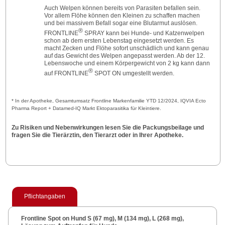
Auch Welpen können bereits von Parasiten befallen sein.
Vor allem Flöhe können den Kleinen zu schaffen machen
und bei massivem Befall sogar eine Blutarmut auslösen.
®
FRONTLINE
SPRAY kann bei Hunde- und Katzenwelpen
schon ab dem ersten Lebenstag eingesetzt werden. Es
macht Zecken und Flöhe sofort unschädlich und kann genau
auf das Gewicht des Welpen an­gepasst werden. Ab der 12.
Lebenswoche und einem Körpergewicht von 2 kg kann dann
®
auf FRONTLINE
SPOT ON umgestellt werden.
* In der Apotheke, Gesamtumsatz Frontline Markenfamilie YTD 12/2024, IQVIA Ecto
Pharma Report + Datamed-IQ Markt Ektoparasitika für Kleintiere.
Zu Risiken und Nebenwirkungen lesen Sie die Packungsbeilage und
fragen Sie die Tierärztin, den Tierarzt oder in Ihrer Apotheke.
Pflichtangaben
Frontline Spot on Hund S (67 mg), M (134 mg), L (268 mg),