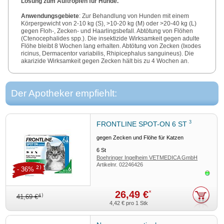
Lösung zum Auftropfen für Hunde.
Anwendungsgebiete
: Zur Behandlung von Hunden mit einem
Körpergewicht von 2-10 kg (S), >10-20 kg (M) oder >20-40 kg (L)
gegen Floh-, Zecken- und Haarlingsbefall. Abtötung von Flöhen
(Ctenocephalides spp.). Die insektizide Wirksamkeit gegen adulte
Flöhe bleibt 8 Wochen lang erhalten. Abtötung von Zecken (Ixodes
ricinus, Dermacentor variabilis, Rhipicephalus sanguineus). Die
akarizide Wirksamkeit gegen Zecken hält bis zu 4 Wochen an.
Abtötung von Haarlingen (Trichodectes canis). Zur Behandlung
und Kontrolle der Flohstichallergie (Flohallergiedermatitis = FAD).
Apothekenpflichtig
Der Apotheker empfiehlt:
Zu Risiken und Nebenwirkungen lesen Sie die Packungsbeilage
und fragen Sie Ihren Tierarzt oder Apotheker.
(
Stand
12/2025).
3
FRONTLINE SPOT-ON 6 ST
gegen Zecken und Flöhe für Katzen
6
St
Boehringer Ingelheim VETMEDICA GmbH
Artikelnr.
02246426
2)
- 36%
Sofor
26,49 €
*
4)
41,69 €
4,42 €
pro 1 Stk