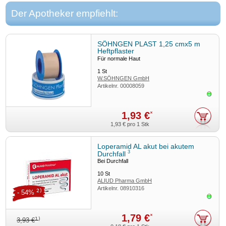
Der Apotheker empfiehlt:
SÖHNGEN PLAST 1,25 cmx5 m
Heftpflaster
Für normale Haut
1
St
W.SÖHNGEN GmbH
Artikelnr.
00008059
Sofor
1,93 €
*
1,93 €
pro 1 Stk
Loperamid AL akut bei akutem
3
Durchfall
Bei Durchfall
10
St
ALIUD Pharma GmbH
Artikelnr.
08910316
2)
- 54%
Sofor
1,79 €
*
1)
3,93 €