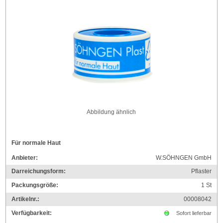
Abbildung ähnlich
Für normale Haut
Anbieter:
W.SÖHNGEN GmbH
Darreichungsform:
Pflaster
Packungsgröße:
1
St
Artikelnr.:
00008042
Verfügbarkeit:
Sofort lieferbar