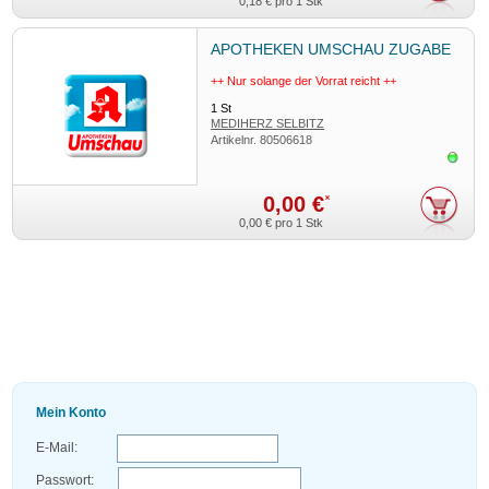
0,18 €
pro 1 Stk
APOTHEKEN UMSCHAU ZUGABE
++ Nur solange der Vorrat reicht ++
1
St
MEDIHERZ SELBITZ
Artikelnr.
80506618
Sofor
0,00 €
*
0,00 €
pro 1 Stk
Mein Konto
E-Mail:
Passwort: