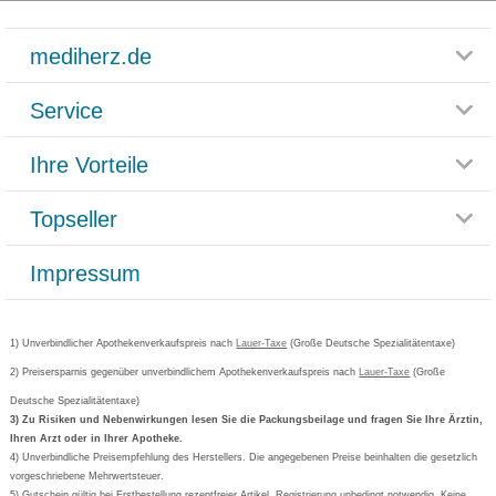
mediherz.de
Service
Glossar
Themenwelten
Ihre Vorteile
Rücksendemöglichkeit
Häufig gestellte Fragen
Reklamationsformular
Impressum
Topseller
Rezeptlieferung
Paketlieferstatus
Datenschutz
Bonusprogramm
Lieferung und Bezahlung
Widerrufsbelehrung
Impressum
Grippostad
Gutschein und Rabatte
Versandkosten
AGB
Bepanthen
Kundenbewertung
Passwort vergessen
Barrierefreiheitserklärung
Cetirizin
Bestellung Post & Fax
Bestellschein ausfüllen
1) Unverbindlicher Apothekenverkaufspreis nach
Cookie-Einstellungen
Lauer-Taxe
(Große Deutsche Spezialitätentaxe)
Orthomol
Deutscher Service Preis
Newsletteranmeldung
2) Preisersparnis gegenüber unverbindlichem Apothekenverkaufspreis nach
Vertrag widerrufen
Lauer-Taxe
(Große
Aspirin
Deutsche Spezialitätentaxe)
Formoline
3) Zu Risiken und Nebenwirkungen lesen Sie die Packungsbeilage und fragen Sie Ihre Ärztin,
Ihren Arzt oder in Ihrer Apotheke.
Wick
4) Unverbindliche Preisempfehlung des Herstellers. Die angegebenen Preise beinhalten die gesetzlich
Eucerin
vorgeschriebene Mehrwertsteuer.
5) Gutschein gültig bei Erstbestellung rezeptfreier Artikel. Registrierung unbedingt notwendig. Keine