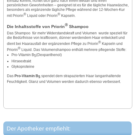
Einsatz kommt, richtet sich ganz nach Ihrem Bedarf und Ihren
persönlichen Gewohnheiten – geeignet ist es für die tägliche Haarwäsche,
besonders als ergänzende tägliche Pflege während der 12-Wochen-Kur
®
®
mit Priorin
Liquid oder Priorin
Kapseln.
®
Die Inhaltsstoffe von Priorin
Shampoo
Das Shampoo
für mehr Widerstandskraft und Volumen
wurde speziell für
die Bedürfnisse von kraftlosem, dünner werdendem Haar entwickelt und
®
dient bei Haarausfall der ergänzenden Pflege zu Priorin
Kapseln und
®
Priorin
Liquid. Das Volumenshampoo enthält mehrere pflegende Stoffe:
Pro-Vitamin B
(Dexpanthenol)
5
Hirseextrakt
Glykoproteine
Das
Pro-Vitamin B
spendet dem strapazierten Haar langanhaltende
5
Feuchtigkeit. Glanz und Volumen werden dadurch ebenso verbessert.
Der Apotheker empfiehlt: