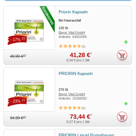
Priorin Kapseln
Bei Haarausfall
120
St
Bayer Vital GmbH
Artikelnr.
04002065
2)
- 17%
Sofor
1
41,28 €
*
4)
49,99 €
0,34 €
pro 1 Stk
PRIORIN Kapseln
270
St
Bayer Vital GmbH
Artikelnr.
15266092
2)
- 23%
Sofor
1
73,44 €
*
4)
94,99 €
0,27 €
pro 1 Stk
PRIORIN Liquid Pumplösung