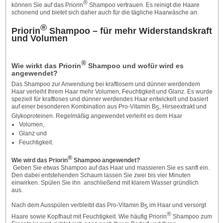
®
können Sie auf das Priorin
Shampoo vertrauen. Es reinigt die Haare
schonend und bietet sich daher auch für die tägliche Haarwäsche an.
®
Priorin
Shampoo – für mehr Widerstandskraft
und Volumen
®
Wie wirkt das Priorin
Shampoo und wofür wird es
angewendet?
Das Shampoo zur Anwendung bei kraftlosem und dünner werdendem
Haar verleiht Ihrem Haar mehr Volumen, Feuchtigkeit und Glanz. Es wurde
speziell für kraftloses und dünner werdendes Haar entwickelt und basiert
auf einer besonderen Kombination aus Pro-Vitamin B
, Hirseextrakt und
5
Glykoproteinen. Regelmäßig angewendet verleiht es dem Haar
Volumen,
Glanz und
Feuchtigkeit.
®
Wie wird das
Priorin
Shampoo angewendet?
Geben Sie etwas Shampoo auf das Haar und massieren Sie es sanft ein.
Den dabei entstehenden Schaum lassen Sie zwei bis vier Minuten
einwirken. Spülen Sie ihn
anschließend mit klarem Wasser gründlich
aus.
Nach dem Ausspülen verbleibt das Pro-Vitamin B
im Haar und versorgt
5
®
Haare sowie Kopfhaut mit Feuchtigkeit. Wie häufig Priorin
Shampoo zum