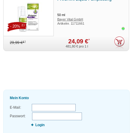
50
ml
Bayer Vital GmbH
Artikelnr.
11711661
2)
- 20%
Sofor
24,09 €
*
4)
29,99 €
481,80 €
pro 1 l
Mein Konto
E-Mail:
Passwort:
Login