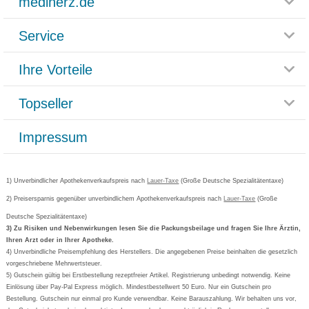
mediherz.de
Service
Glossar
Themenwelten
Ihre Vorteile
Rücksendemöglichkeit
Häufig gestellte Fragen
Reklamationsformular
Impressum
Topseller
Rezeptlieferung
Paketlieferstatus
Datenschutz
Bonusprogramm
Lieferung und Bezahlung
Widerrufsbelehrung
Impressum
Grippostad
Gutschein und Rabatte
Versandkosten
AGB
Bepanthen
Kundenbewertung
Passwort vergessen
Barrierefreiheitserklärung
Cetirizin
Bestellung Post & Fax
Bestellschein ausfüllen
1) Unverbindlicher Apothekenverkaufspreis nach
Cookie-Einstellungen
Lauer-Taxe
(Große Deutsche Spezialitätentaxe)
Orthomol
Deutscher Service Preis
Newsletteranmeldung
2) Preisersparnis gegenüber unverbindlichem Apothekenverkaufspreis nach
Vertrag widerrufen
Lauer-Taxe
(Große
Aspirin
Deutsche Spezialitätentaxe)
Formoline
3) Zu Risiken und Nebenwirkungen lesen Sie die Packungsbeilage und fragen Sie Ihre Ärztin,
Ihren Arzt oder in Ihrer Apotheke.
Wick
4) Unverbindliche Preisempfehlung des Herstellers. Die angegebenen Preise beinhalten die gesetzlich
Eucerin
vorgeschriebene Mehrwertsteuer.
5) Gutschein gültig bei Erstbestellung rezeptfreier Artikel. Registrierung unbedingt notwendig. Keine
Basica
Einlösung über Pay-Pal Express möglich. Mindestbestellwert 50 Euro. Nur ein Gutschein pro
Bestellung. Gutschein nur einmal pro Kunde verwendbar. Keine Barauszahlung. Wir behalten uns vor,