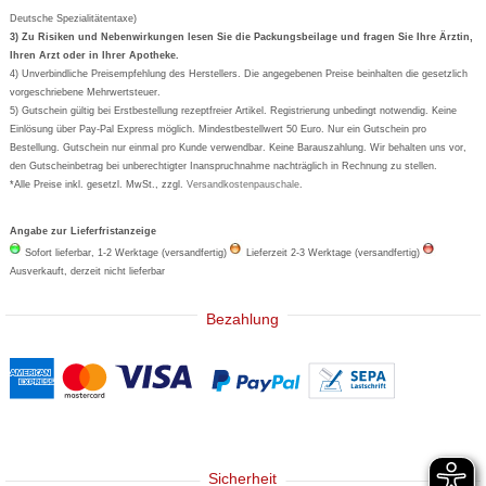
Aspirin
Deutsche Spezialitätentaxe)
Formoline
3) Zu Risiken und Nebenwirkungen lesen Sie die Packungsbeilage und fragen Sie Ihre Ärztin,
Ihren Arzt oder in Ihrer Apotheke.
Wick
4) Unverbindliche Preisempfehlung des Herstellers. Die angegebenen Preise beinhalten die gesetzlich
Eucerin
vorgeschriebene Mehrwertsteuer.
5) Gutschein gültig bei Erstbestellung rezeptfreier Artikel. Registrierung unbedingt notwendig. Keine
Basica
Einlösung über Pay-Pal Express möglich. Mindestbestellwert 50 Euro. Nur ein Gutschein pro
Bestellung. Gutschein nur einmal pro Kunde verwendbar. Keine Barauszahlung. Wir behalten uns vor,
den Gutscheinbetrag bei unberechtigter Inanspruchnahme nachträglich in Rechnung zu stellen.
*Alle Preise inkl. gesetzl. MwSt., zzgl.
Versandkostenpauschale
.
Angabe zur Lieferfristanzeige
Sofort lieferbar, 1-2 Werktage (versandfertig)
Lieferzeit 2-3 Werktage (versandfertig)
Ausverkauft, derzeit nicht lieferbar
Bezahlung
Sicherheit