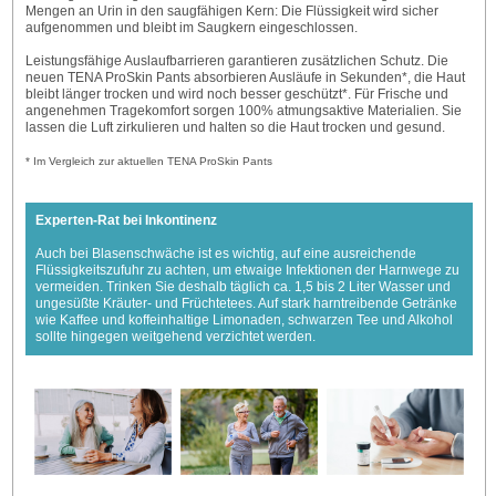
Mengen an Urin in den saugfähigen Kern: Die Flüssigkeit wird sicher
aufgenommen und bleibt im Saugkern eingeschlossen.
Leistungsfähige Auslaufbarrieren garantieren zusätzlichen Schutz. Die
neuen TENA ProSkin Pants absorbieren Ausläufe in Sekunden*, die Haut
bleibt länger trocken und wird noch besser geschützt*. Für Frische und
angenehmen Tragekomfort sorgen 100% atmungsaktive Materialien. Sie
lassen die Luft zirkulieren und halten so die Haut trocken und gesund.
* Im Vergleich zur aktuellen TENA ProSkin Pants
Experten-Rat bei Inkontinenz
Auch bei Blasenschwäche ist es wichtig, auf eine ausreichende
Flüssigkeitszufuhr zu achten, um etwaige Infektionen der Harnwege zu
vermeiden. Trinken Sie deshalb täglich ca. 1,5 bis 2 Liter Wasser und
ungesüßte Kräuter- und Früchtetees. Auf stark harntreibende Getränke
wie Kaffee und koffeinhaltige Limonaden, schwarzen Tee und Alkohol
sollte hingegen weitgehend verzichtet werden.