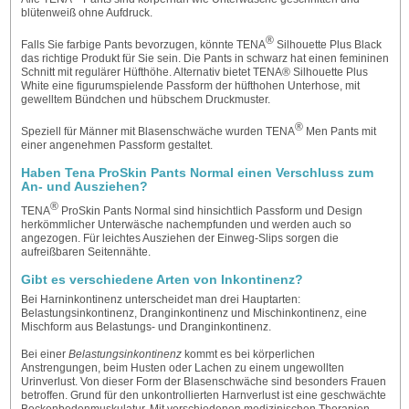
blütenweiß ohne Aufdruck.
®
Falls Sie farbige Pants bevorzugen, könnte TENA
Silhouette Plus Black
das richtige Produkt für Sie sein. Die Pants in schwarz hat einen femininen
Schnitt mit regulärer Hüfthöhe. Alternativ bietet TENA® Silhouette Plus
White eine figurumspielende Passform der hüfthohen Unterhose, mit
gewelltem Bündchen und hübschem Druckmuster.
®
Speziell für Männer mit Blasenschwäche wurden TENA
Men Pants mit
einer angenehmen Passform gestaltet.
Haben Tena ProSkin Pants Normal einen Verschluss zum
An- und Ausziehen?
®
TENA
ProSkin Pants Normal sind hinsichtlich Passform und Design
herkömmlicher Unterwäsche nachempfunden und werden auch so
angezogen. Für leichtes Ausziehen der Einweg-Slips sorgen die
aufreißbaren Seitennähte.
Gibt es verschiedene Arten von Inkontinenz?
Bei Harninkontinenz unterscheidet man drei Hauptarten:
Belastungsinkontinenz, Dranginkontinenz und Mischinkontinenz, eine
Mischform aus Belastungs- und Dranginkontinenz.
Bei einer
Belastungsinkontinenz
kommt es bei körperlichen
Anstrengungen, beim Husten oder Lachen zu einem ungewollten
Urinverlust. Von dieser Form der Blasenschwäche sind besonders Frauen
betroffen. Grund für den unkontrollierten Harnverlust ist eine geschwächte
Beckenbodenmuskulatur. Mit verschiedenen medizinischen Therapien