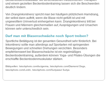
und einem gezielten Beckenbodentraining lassen sich die Beschwerden
deutlich lindern.
Von
Dranginkontinenz
spricht man bei häufigem plötzlichem Harndrang,
der selbst dann auftritt, wenn die Blase nicht gefüllt ist und mit
ungewolltem Urinverlust einhergehen kann. Dranginkontinenz tritt bei
Frauen und Männern gleichermaßen auf, Ausprägungen und Ursachen
können sehr unterschiedlich sein.
Darf man mit Blasenschwäche noch Sport treiben?
Sportliche Betätigung ist der gesamten Gesundheit sehr förderlich. Bei
Inkontinenz sollte man allerdings auf Sportarten mit springenden
Bewegungen und schnellen Drehungen verzichten. Besonders
empfehlenswert bei Blasenschwäche ist ein regelmäßiges
Beckenbodentraining, außerdem können Yoga- und Pilates-Übungen die
erschlaffte Beckenbodenmuskulatur stärken.
Bildquellen: Istockphoto.com/lucigerma, Istockphoto.com/Diamond Dogs,
Istockphoto.com/Lordn, Istockphoto.com/Suriyawut Suriya