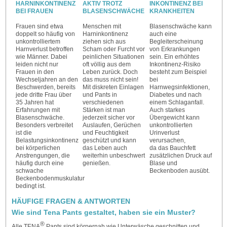
HARNINKONTINENZ
AKTIV TROTZ
INKONTINENZ BEI
BEI FRAUEN
BLASENSCHWÄCHE
KRANKHEITEN
Frauen sind etwa
Menschen mit
Blasenschwäche kann
doppelt so häufig von
Harninkontinenz
auch eine
unkontrolliertem
ziehen sich aus
Begleiterscheinung
Harnverlust betroffen
Scham oder Furcht vor
von Erkrankungen
wie Männer. Dabei
peinlichen Situationen
sein. Ein erhöhtes
leiden nicht nur
oft völlig aus dem
Inkontinenz-Risiko
Frauen in den
Leben zurück. Doch
besteht zum Beispiel
Wechseljahren an den
das muss nicht sein!
bei
Beschwerden, bereits
Mit diskreten Einlagen
Harnwegsinfektionen,
jede dritte Frau über
und Pants in
Diabetes und nach
35 Jahren hat
verschiedenen
einem Schlaganfall.
Erfahrungen mit
Stärken ist man
Auch starkes
Blasenschwäche.
jederzeit sicher vor
Übergewicht kann
Besonders verbreitet
Auslaufen, Gerüchen
unkontrollierten
ist die
und Feuchtigkeit
Urinverlust
Belastungsinkontinenz
geschützt und kann
verursachen,
bei körperlichen
das Leben auch
da das Bauchfett
Anstrengungen, die
weiterhin unbeschwert
zusätzlichen Druck auf
häufig durch eine
genießen.
Blase und
schwache
Beckenboden ausübt.
Beckenbodenmuskulatur
bedingt ist.
HÄUFIGE FRAGEN & ANTWORTEN
Wie sind Tena Pants gestaltet, haben sie ein Muster?
®
Alle TENA
Pants sind körpernah wie Unterwäsche geschnitten und