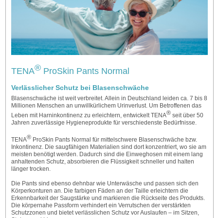
®
TENA
ProSkin Pants Normal
Verlässlicher Schutz bei Blasenschwäche
Blasenschwäche ist weit verbreitet. Allein in Deutschland leiden ca. 7 bis 8
Millionen Menschen an unwillkürlichem Urinverlust. Um Betroffenen das
®
Leben mit Harninkontinenz zu erleichtern, entwickelt TENA
seit über 50
Jahren zuverlässige Hygieneprodukte für verschiedenste Bedürfnisse.
®
TENA
ProSkin Pants Normal für mittelschwere Blasenschwäche bzw.
Inkontinenz. Die saugfähigen Materialien sind dort konzentriert, wo sie am
meisten benötigt werden. Dadurch sind die Einweghosen mit einem lang
anhaltenden Schutz, absorbieren die Flüssigkeit schneller und halten
länger trocken.
Die Pants sind ebenso dehnbar wie Unterwäsche und passen sich den
Körperkonturen an. Die farbigen Fäden an der Taille erleichtern die
Erkennbarkeit der Saugstärke und markieren die Rückseite des Produkts.
Die körpernahe Passform verhindert ein Verrutschen der verstärkten
Schutzzonen und bietet verlässlichen Schutz vor Auslaufen – im Sitzen,