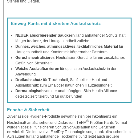
Stehen und Liegen.
Einweg-Pants mit diskretem Auslaufschutz
NEUER absorbierender Saugkern
: lang anhaltender Schutz, hält
länger trocken*, der Hautgesundheit zuliebe
Dünnes, weiches, atmungsaktives, textilähnliches Material
für
Hautgesundheit und Komfort mit körpernaher Passform
Geruchsneutralisierer
: Neutralisiert Gerüche für ein zusätzliches
Gefühl von Sicherheit
Weiche Auslaufbarrieren
für optimalen Auslaufschutz in der
Anwendung
Dreifachschutz
für Trockenheit, Sanftheit zur Haut und
Auslaufschutz zum Erhalt der natürlichen Hautgesundheit
Dermatologisch
von der unabhängigen Skin Health Alliance
getestet, zertifiziert und für gut befunden
Frische & Sicherheit
Zuverlässige Hygiene-Produkte gewährleisten bei Inkontinenz ein
®
Höchstmaß an Sicherheit und Diskretion. TENA
ProSkin Pants Normal
wurden speziell für sicheren Schutz vor Auslaufen und Gerüchen
entwickelt. Die innovative FeelDry Technologie sorgt dank ultra-schnellem
Aufsaugen für lang anhaltende Trockenheit und leitet auch größere