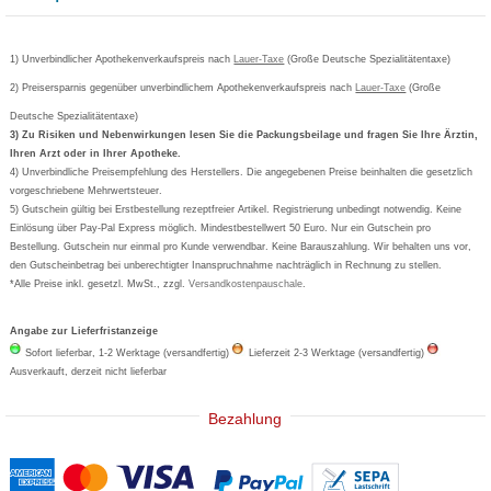
Versandkosten
AGB
Bepanthen
Kundenbewertung
Passwort vergessen
Barrierefreiheitserklärung
Cetirizin
Bestellung Post & Fax
Bestellschein ausfüllen
1) Unverbindlicher Apothekenverkaufspreis nach
Cookie-Einstellungen
Lauer-Taxe
(Große Deutsche Spezialitätentaxe)
Orthomol
Deutscher Service Preis
Newsletteranmeldung
2) Preisersparnis gegenüber unverbindlichem Apothekenverkaufspreis nach
Vertrag widerrufen
Lauer-Taxe
(Große
Aspirin
Deutsche Spezialitätentaxe)
Formoline
3) Zu Risiken und Nebenwirkungen lesen Sie die Packungsbeilage und fragen Sie Ihre Ärztin,
Ihren Arzt oder in Ihrer Apotheke.
Wick
4) Unverbindliche Preisempfehlung des Herstellers. Die angegebenen Preise beinhalten die gesetzlich
Eucerin
vorgeschriebene Mehrwertsteuer.
5) Gutschein gültig bei Erstbestellung rezeptfreier Artikel. Registrierung unbedingt notwendig. Keine
Basica
Einlösung über Pay-Pal Express möglich. Mindestbestellwert 50 Euro. Nur ein Gutschein pro
Bestellung. Gutschein nur einmal pro Kunde verwendbar. Keine Barauszahlung. Wir behalten uns vor,
den Gutscheinbetrag bei unberechtigter Inanspruchnahme nachträglich in Rechnung zu stellen.
*Alle Preise inkl. gesetzl. MwSt., zzgl.
Versandkostenpauschale
.
Angabe zur Lieferfristanzeige
Sofort lieferbar, 1-2 Werktage (versandfertig)
Lieferzeit 2-3 Werktage (versandfertig)
Ausverkauft, derzeit nicht lieferbar
Bezahlung