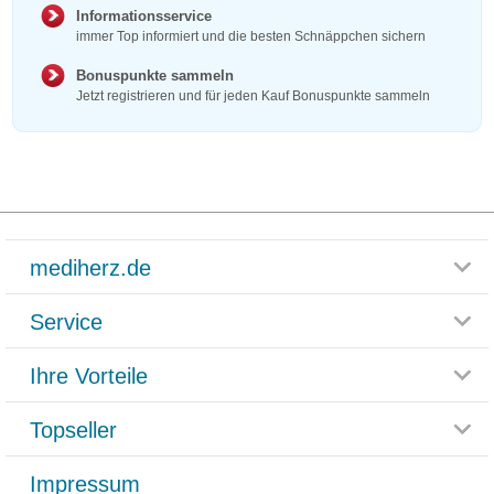
Informationsservice
immer Top informiert und die besten Schnäppchen sichern
Bonuspunkte sammeln
Jetzt registrieren und für jeden Kauf Bonuspunkte sammeln
mediherz.de
Service
Glossar
Themenwelten
Ihre Vorteile
Rücksendemöglichkeit
Häufig gestellte Fragen
Reklamationsformular
Impressum
Topseller
Rezeptlieferung
Paketlieferstatus
Datenschutz
Bonusprogramm
Lieferung und Bezahlung
Widerrufsbelehrung
Impressum
Grippostad
Gutschein und Rabatte