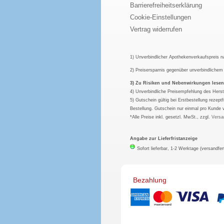
Barrierefreiheitserklärung
Cookie-Einstellungen
Vertrag widerrufen
1) Unverbindlicher Apothekenverkaufspreis 
2) Preisersparnis gegenüber unverbindliche
3) Zu Risiken und Nebenwirkungen lesen S
4) Unverbindliche Preisempfehlung des Herst
5) Gutschein gültig bei Erstbestellung rezep
Bestellung. Gutschein nur einmal pro Kunde 
*Alle Preise inkl. gesetzl. MwSt., zzgl.
Versa
Angabe zur Lieferfristanzeige
Sofort lieferbar, 1-2 Werktage (versandfer
Bezahlung