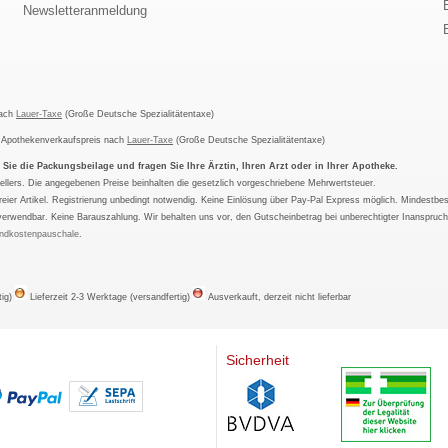
Newsletteranmeldung
nach
Lauer-Taxe
(Große Deutsche Spezialitätentaxe)
m Apothekenverkaufspreis nach
Lauer-Taxe
(Große Deutsche Spezialitätentaxe)
ie die Packungsbeilage und fragen Sie Ihre Ärztin, Ihren Arzt oder in Ihrer Apotheke.
ellers. Die angegebenen Preise beinhalten die gesetzlich vorgeschriebene Mehrwertsteuer.
tfreier Artikel. Registrierung unbedingt notwendig. Keine Einlösung über Pay-Pal Express möglich. Mindestbes
verwendbar. Keine Barauszahlung. Wir behalten uns vor, den Gutscheinbetrag bei unberechtigter Inanspruc
ndkostenpauschale
.
tig)
Lieferzeit 2-3 Werktage (versandfertig)
Ausverkauft, derzeit nicht lieferbar
Sicherheit