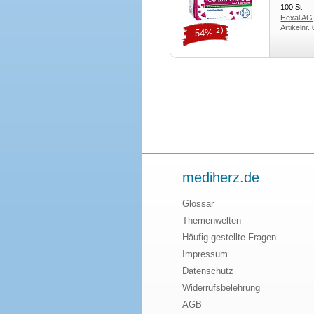
100
St
Hexal AG
Artikelnr.
2)
- 54%
mediherz.de
Glossar
Themenwelten
Häufig gestellte Fragen
Impressum
Datenschutz
Widerrufsbelehrung
AGB