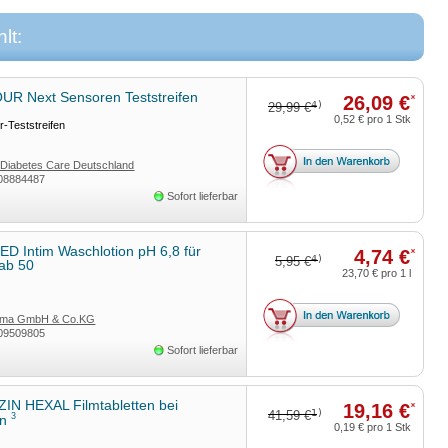
lt:
R Next Sensoren Teststreifen
26,09 €
*
4)
29,99 €
0,52 €
pro 1 Stk
r-Teststreifen
 Diabetes Care Deutschland
08884487
Sofort lieferbar
D Intim Waschlotion pH 6,8 für
4,74 €
*
4)
5,95 €
 ab 50
23,70 €
pro 1 l
rma GmbH & Co.KG
09509805
Sofort lieferbar
ZIN HEXAL Filmtabletten bei
19,16 €
*
1)
41,59 €
3
en
0,19 €
pro 1 Stk