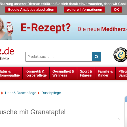
r Nutzung unserer Dienste erklären Sie sich damit einverstanden, dass wir Coo
Google Analytics abschalten
weitere Informationen
OK
Natur &
Kosmetik &
Gesundheit &
Sport &
Familie &
Pfleg
Homöopathie
Körperpflege
Wellness
Fitness
Kinder
Sanit
Haar & Duschpflege
Duschpflege
sche mit Granatapfel