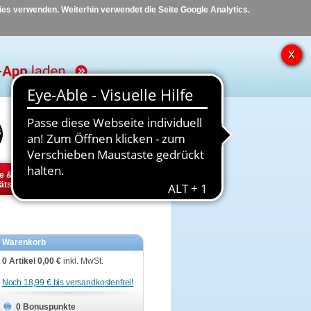
kies verwenden. Weiterhin verwendet die Seite Google Analytics.
Hilfe
Kontakt
e &
Diabetes
Tier
ätsbedarf
Warenkorb
0 Artikel
0,00 €
inkl. MwSt.
Noch 18,99 € bis versandkostenfrei!
0 Bonuspunkte