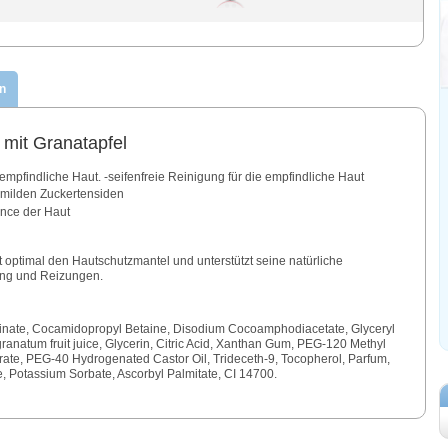
n
mit Granatapfel
mpfindliche Haut. -seifenfreie Reinigung für die empfindliche Haut
 milden Zuckertensiden
lance der Haut
 optimal den Hautschutzmantel und unterstützt seine natürliche
ung und Reizungen.
inate, Cocamidopropyl Betaine, Disodium Cocoamphodiacetate, Glyceryl
ranatum fruit juice, Glycerin, Citric Acid, Xanthan Gum, PEG-120 Methyl
ate, PEG-40 Hydrogenated Castor Oil, Trideceth-9, Tocopherol, Parfum,
 Potassium Sorbate, Ascorbyl Palmitate, CI 14700.