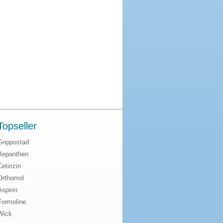
Topseller
Grippostad
Bepanthen
Cetirizin
Orthomol
Aspirin
Formoline
Wick