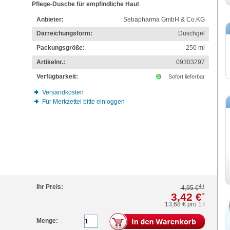
Pflege-Dusche für empfindliche Haut
Anbieter:
Sebapharma GmbH & Co.KG
Darreichungsform:
Duschgel
Packungsgröße:
250
ml
Artikelnr.:
09303297
Verfügbarkeit:
Sofort lieferbar
Versandkosten
Für Merkzettel bitte einloggen
4)
Ihr Preis:
4,95 €
3,42 €
*
13,68 €
pro 1 l
Menge: