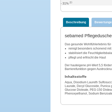
2)
- 31%
Beschreibung
Bewertunge
sebamed Pflegedusche 
Das gesunde Wohlfühlerlebnis für e
reinigt besonders schonend mit
stabilisiert die Feuchtigkeitsba
pflegt und erfrischt die Haut
Der hauteigene pH-Wert 5,5 fördert
Barrierefunktion gegen Austrockn
Inhaltsstoffe
Aqua, Disodium Laureth Sulfosucc
Laurate, Decyl Glucoside, Punica g
Glucose Dioleate, PEG-150 Distear
Phenoxyethanol, Sodium Benzoate,