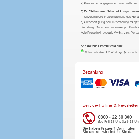
2) Preisersparnis gegenüber unverbindliche
3) Zu Risiken und Nebenwirkungen lesen S
4) Unverbindliche Preisempfehlung des Herst
5) Gutschein gültig bei Erstbestellung rezep
Bestellung. Gutschein nur einmal pro Kunde 
*Alle Preise inkl. gesetzl. MwSt., zzgl.
Versa
Angabe zur Lieferfristanzeige
Sofort lieferbar, 1-2 Werktage (versandfer
Bezahlung
Service-Hotline & Newsletter
0800 - 22 30 300
(Mo-Fr 8-18 Uhr, Sa 9-12 Uhr
Sie haben Fragen?
Dann rufen
Sie uns an, wir sind für Sie da!