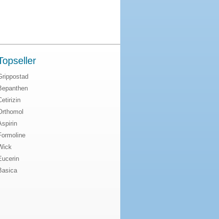
Topseller
Grippostad
Bepanthen
Cetirizin
Orthomol
Aspirin
Formoline
Wick
Eucerin
Basica