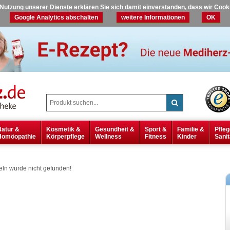
r Nutzung unserer Dienste erklären Sie sich damit einverstanden, dass wir Coo
Google Analytics abschalten
weitere Informationen
OK
Natur &
Kosmetik &
Gesundheit &
Sport &
Familie &
Pfleg
Homöopathie
Körperpflege
Wellness
Fitness
Kinder
Sanit
ln wurde nicht gefunden!