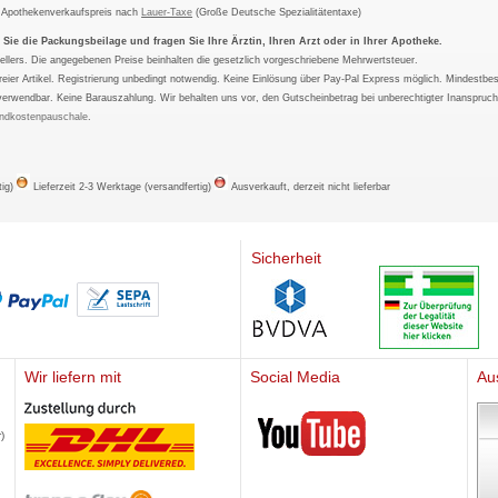
m Apothekenverkaufspreis nach
Lauer-Taxe
(Große Deutsche Spezialitätentaxe)
ie die Packungsbeilage und fragen Sie Ihre Ärztin, Ihren Arzt oder in Ihrer Apotheke.
ellers. Die angegebenen Preise beinhalten die gesetzlich vorgeschriebene Mehrwertsteuer.
tfreier Artikel. Registrierung unbedingt notwendig. Keine Einlösung über Pay-Pal Express möglich. Mindestbes
verwendbar. Keine Barauszahlung. Wir behalten uns vor, den Gutscheinbetrag bei unberechtigter Inanspruc
ndkostenpauschale
.
tig)
Lieferzeit 2-3 Werktage (versandfertig)
Ausverkauft, derzeit nicht lieferbar
Sicherheit
Wir liefern mit
Social Media
Au
Mediherz
)