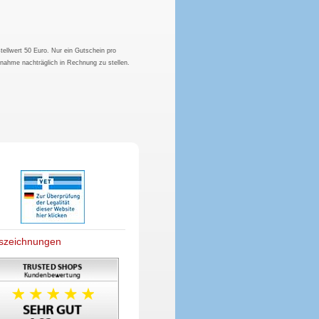
tellwert 50 Euro. Nur ein Gutschein pro
hnahme nachträglich in Rechnung zu stellen.
szeichnungen