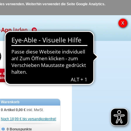
kies verwenden. Weiterhin verwendet die Seite Google Analytics.
Hilfe
Kontakt
e &
Diabetes
Tier
ätsbedarf
Warenkorb
0 Artikel
0,00 €
inkl. MwSt.
Noch 18,99 € bis versandkostenfrei!
0 Bonuspunkte