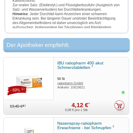
Kaliumchlorid.
Zur oralen Salz- (Elektrolyt-) und Flüssigkeitszufuhr (Ausgleich von
Salz- und Wasserverlusten) bei Durchfallerkrankungen.
Hinweise
: Jeder Durchfall kann Anzeichen einer schweren
Erkrankung sein. Bei längerer Dauer und/oder Beeinträchtigung
des Allgemeinbefindens ist daher unverzüglich ein Arzt
aufzusuchen. Insbesondere bei Säuglingen und Kleinkindern
können Durchfälle, besonders bei gleichzeitigem, unstillbarem
Erbrechen, rasch zu schweren Krankheitserscheinungen
(Bewusstseinstrübung, Schock) führen. Es ist daher bei der
Der Apotheker empfiehlt:
Durchfallbehandlung von Säuglingen und Kleinkindern in jedem
Fall ein Arzt hinzuzuziehen. Enthält Glucose, Kalium, Natrium,
Bergamottöl und Cineol. 1 Beutel enthält 4 g Glucose
entsprechend 4 g Kohlenhydrate (entspricht 16,4 kcal bzw. 69 kJ).
IBU ratiopharm 400 akut
3
Schmerztabletten
Zu Risiken und Nebenwirkungen lesen Sie die Packungsbeilage
und fragen Sie Ihre Ärztin, Ihren Arzt oder in Ihrer Apotheke.
50
St
STADA Consumer Health Deutschland GmbH, Stadastraße 2–18,
ratiopharm GmbH
61118 Bad Vilbel
Artikelnr.
10019621
2)
Stand
: Mai 2025
- 69%
Sofor
4,12 €
*
4)
13,45 €
0,08 €
pro 1 Stk
Nasenspray-ratiopharm
3
Erwachsene - bei Schnupfen