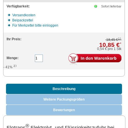
Verfügbarkeit:
Sofort lieferbar
Versandkosten
Beipackzettel
Für Merkzettel bitte einloggen
1)
Ihr Preis:
18,45 €
10,85 €
*
0,54 €
pro 1 Stk
Menge:
2)
- 41%
Beschreibung
Weitere Packungsgrößen
Bewertungen
®
Elotrans
Elektrolyt- und Flüssigkeitszufuhr bei