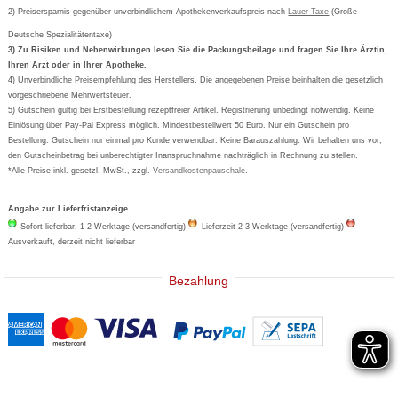
Orthomol
Deutscher Service Preis
Newsletteranmeldung
2) Preisersparnis gegenüber unverbindlichem Apothekenverkaufspreis nach
Vertrag widerrufen
Lauer-Taxe
(Große
Aspirin
Deutsche Spezialitätentaxe)
Formoline
3) Zu Risiken und Nebenwirkungen lesen Sie die Packungsbeilage und fragen Sie Ihre Ärztin,
Ihren Arzt oder in Ihrer Apotheke.
Wick
4) Unverbindliche Preisempfehlung des Herstellers. Die angegebenen Preise beinhalten die gesetzlich
Eucerin
vorgeschriebene Mehrwertsteuer.
5) Gutschein gültig bei Erstbestellung rezeptfreier Artikel. Registrierung unbedingt notwendig. Keine
Basica
Einlösung über Pay-Pal Express möglich. Mindestbestellwert 50 Euro. Nur ein Gutschein pro
Bestellung. Gutschein nur einmal pro Kunde verwendbar. Keine Barauszahlung. Wir behalten uns vor,
den Gutscheinbetrag bei unberechtigter Inanspruchnahme nachträglich in Rechnung zu stellen.
*Alle Preise inkl. gesetzl. MwSt., zzgl.
Versandkostenpauschale
.
Angabe zur Lieferfristanzeige
Sofort lieferbar, 1-2 Werktage (versandfertig)
Lieferzeit 2-3 Werktage (versandfertig)
Ausverkauft, derzeit nicht lieferbar
Bezahlung