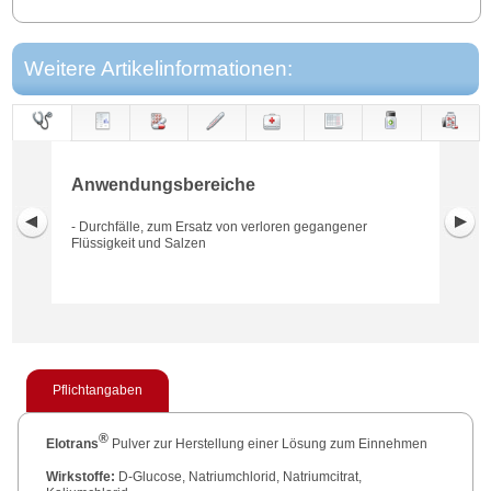
Weitere Artikelinformationen:
Anwendungs-
Anwendung
Dosierung
Gegen-
Neben-
Hinweise
Wirkung
Wirkstoff
bereiche
anzeigen
wirkungen
Anwendungsbereiche
- Durchfälle, zum Ersatz von verloren gegangener
Flüssigkeit und Salzen
Pflichtangaben
®
Elotrans
Pulver zur Herstellung einer Lösung zum Einnehmen
Wirkstoffe:
D-Glucose, Natriumchlorid, Natriumcitrat,