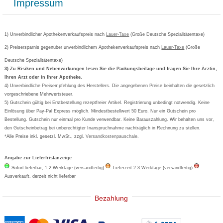
Impressum
Grippostad
Gutschein und Rabatte
Versandkosten
AGB
Bepanthen
Kundenbewertung
Passwort vergessen
Barrierefreiheitserklärung
Cetirizin
Bestellung Post & Fax
Bestellschein ausfüllen
1) Unverbindlicher Apothekenverkaufspreis nach
Cookie-Einstellungen
Lauer-Taxe
(Große Deutsche Spezialitätentaxe)
Orthomol
Deutscher Service Preis
Newsletteranmeldung
2) Preisersparnis gegenüber unverbindlichem Apothekenverkaufspreis nach
Vertrag widerrufen
Lauer-Taxe
(Große
Aspirin
Deutsche Spezialitätentaxe)
Formoline
3) Zu Risiken und Nebenwirkungen lesen Sie die Packungsbeilage und fragen Sie Ihre Ärztin,
Ihren Arzt oder in Ihrer Apotheke.
Wick
4) Unverbindliche Preisempfehlung des Herstellers. Die angegebenen Preise beinhalten die gesetzlich
Eucerin
vorgeschriebene Mehrwertsteuer.
5) Gutschein gültig bei Erstbestellung rezeptfreier Artikel. Registrierung unbedingt notwendig. Keine
Basica
Einlösung über Pay-Pal Express möglich. Mindestbestellwert 50 Euro. Nur ein Gutschein pro
Bestellung. Gutschein nur einmal pro Kunde verwendbar. Keine Barauszahlung. Wir behalten uns vor,
den Gutscheinbetrag bei unberechtigter Inanspruchnahme nachträglich in Rechnung zu stellen.
*Alle Preise inkl. gesetzl. MwSt., zzgl.
Versandkostenpauschale
.
Angabe zur Lieferfristanzeige
Sofort lieferbar, 1-2 Werktage (versandfertig)
Lieferzeit 2-3 Werktage (versandfertig)
Ausverkauft, derzeit nicht lieferbar
Bezahlung