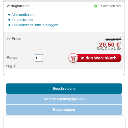
Verfügbarkeit:
Sofort lieferbar
Versandkosten
Beipackzettel
Für Merkzettel bitte einloggen
4)
Ihr Preis:
28,19 €
20,50 €
*
0,41 €
pro 1 Stk
Menge:
2)
- 27%
Beschreibung
Weitere Packungsgrößen
Bewertungen