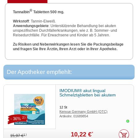
®
Tannalbin
Tabletten 500 mg.
Wirkstoff
: Tannin-Eiweiß.
Anwendungsgebiete
: Unterstützende Behandlung bei akuten
unspezifischen Durchfallerkrankungen, wie z. B. Sommer- und
Reisedurchfälle. Für Erwachsene und Kinder ab 5 Jahren.
Zu Risiken und Nebenwirkungen lesen Sie die Packungsbeilage
und fragen Sie Ihre Ärztin, Ihren Arzt oder in Ihrer Apotheke.
MEDICE Arzneimittel, 58638 Iserlohn.
Stand:
09/2022
Der Apotheker empfiehlt:
IMODIUM® akut lingual
Schmelztabletten bei akutem
3
Durchfall
12
St
Kenvue Germany GmbH (OTC)
Artikelnr.
01689854
2)
- 36%
Sofor
10,22 €
*
1)
15,97 €