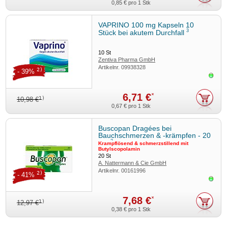
0,85 €
pro 1 Stk
VAPRINO 100 mg Kapseln 10
3
Stück bei akutem Durchfall
10
St
Zentiva Pharma GmbH
Artikelnr.
09938328
2)
- 39%
Sofor
6,71 €
*
1)
10,98 €
0,67 €
pro 1 Stk
Buscopan Dragées bei
Bauchschmerzen & -krämpfen - 20
3
Stk
Krampflösend & schmerzstillend mit
Butylscopolamin
20
St
A. Nattermann & Cie GmbH
Artikelnr.
00161996
2)
- 41%
Sofor
7,68 €
*
1)
12,97 €
0,38 €
pro 1 Stk