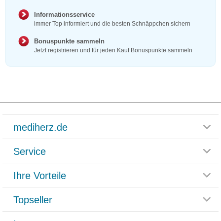
Informationsservice
immer Top informiert und die besten Schnäppchen sichern
Bonuspunkte sammeln
Jetzt registrieren und für jeden Kauf Bonuspunkte sammeln
mediherz.de
Service
Glossar
Themenwelten
Ihre Vorteile
Rücksendemöglichkeit
Häufig gestellte Fragen
Reklamationsformular
Impressum
Topseller
Rezeptlieferung
Paketlieferstatus
Datenschutz
Bonusprogramm
Lieferung und Bezahlung
Widerrufsbelehrung