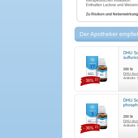
therapeutischen Indikation.
Enthalten Lactose und Weizen
Zu Risiken und Nebenwirkunge
Arzt oder in Ihrer Apotheke.
Deutsche Homöopathie-Union 
Der Apotheker empfieh
DHU Sc
sulfur
200
St
DHU-Arzn
Artikelnr.
2)
- 36%
DHU Sc
phosph
200
St
DHU-Arzn
Artikelnr.
2)
- 36%