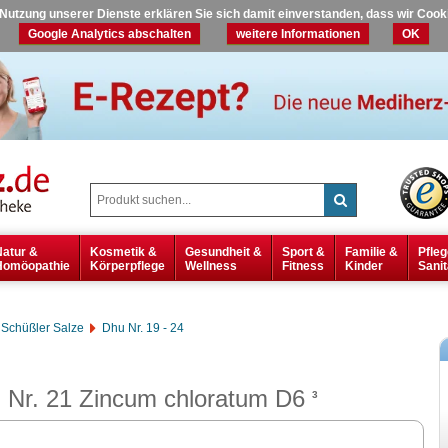
r Nutzung unserer Dienste erklären Sie sich damit einverstanden, dass wir Coo
Google Analytics abschalten
weitere Informationen
OK
Natur &
Kosmetik &
Gesundheit &
Sport &
Familie &
Pfleg
Homöopathie
Körperpflege
Wellness
Fitness
Kinder
Sanit
Schüßler Salze
Dhu Nr. 19 - 24
 Nr. 21 Zincum chloratum D6
3