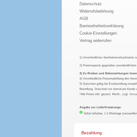
Datenschutz
Widerrufsbelehrung
AGB
Barrierefreiheitserklärung
Cookie-Einstellungen
Vertrag widerrufen
1) Unverbindlicher Apothekenverkaufspreis 
2) Preisersparnis gegenüber unverbindliche
3) Zu Risiken und Nebenwirkungen lesen S
4) Unverbindliche Preisempfehlung des Herst
5) Gutschein gültig bei Erstbestellung rezep
Bestellung. Gutschein nur einmal pro Kunde 
*Alle Preise inkl. gesetzl. MwSt., zzgl.
Versa
Angabe zur Lieferfristanzeige
Sofort lieferbar, 1-2 Werktage (versandfer
Bezahlung