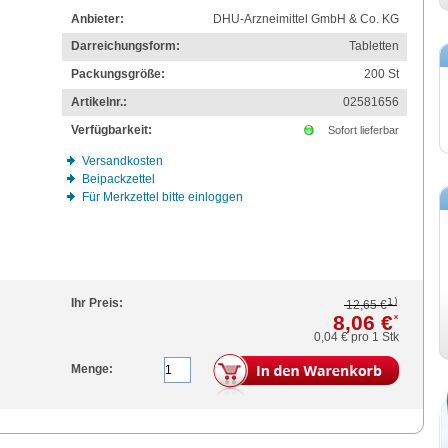
Anbieter:
DHU-Arzneimittel GmbH & Co. KG
Darreichungsform:
Tabletten
Packungsgröße:
200
St
Artikelnr.:
02581656
Verfügbarkeit:
Sofort lieferbar
Versandkosten
Beipackzettel
Für Merkzettel bitte einloggen
1)
Ihr Preis:
12,65 €
8,06 €
*
0,04 €
pro 1 Stk
Menge: