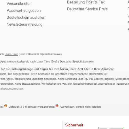
Bestellung Post & Fax
Versandkosten
Deutscher Service Preis
Passwort vergessen
Bestellschein ausfüllen
Newsletteranmeldung
nach
Lauer-Taxe
(Große Deutsche Spezialitätentaxe)
m Apothekenverkaufspreis nach
Lauer-Taxe
(Große Deutsche Spezialitätentaxe)
ie die Packungsbeilage und fragen Sie Ihre Ärztin, Ihren Arzt oder in Ihrer Apotheke.
ellers. Die angegebenen Preise beinhalten die gesetzlich vorgeschriebene Mehrwertsteuer.
tfreier Artikel. Registrierung unbedingt notwendig. Keine Einlösung über Pay-Pal Express möglich. Mindestbes
verwendbar. Keine Barauszahlung. Wir behalten uns vor, den Gutscheinbetrag bei unberechtigter Inanspruc
ndkostenpauschale
.
tig)
Lieferzeit 2-3 Werktage (versandfertig)
Ausverkauft, derzeit nicht lieferbar
Sicherheit