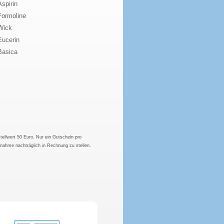
Aspirin
Formoline
Wick
Eucerin
Basica
tellwert 50 Euro. Nur ein Gutschein pro
hnahme nachträglich in Rechnung zu stellen.