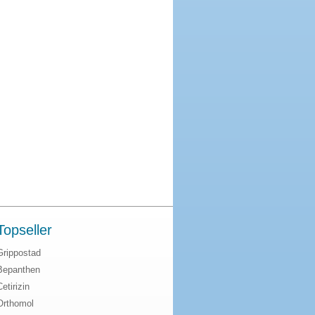
Topseller
Grippostad
Bepanthen
Cetirizin
Orthomol