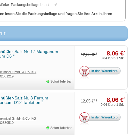
stärke. Packungsbeilage beachten!
n lesen Sie die Packungsbeilage und fragen Sie Ihre Ärztin, Ihren
DHU-Arzneimittel GmbH & Co. KG, Karlsruhe
lt:
hüßler-Salz Nr. 17 Manganum
8,06 €
*
1)
12,65 €
3
icum D6
0,04 €
pro 1 Stk
eimittel GmbH & Co. KG
02581219
Sofort lieferbar
hüßler-Salz Nr. 3 Ferrum
8,06 €
*
1)
12,65 €
3
oricum D12 Tabletten
0,04 €
pro 1 Stk
eimittel GmbH & Co. KG
02580510
Sofort lieferbar