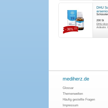
DHU Sc
arseni
Schüssle
200
St
DHU-Arzn
Artikelnr.
2)
- 36%
mediherz.de
Glossar
Themenwelten
Häufig gestellte Fragen
Impressum