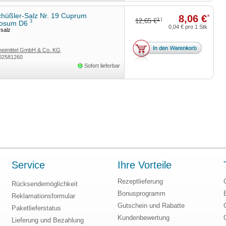
hüßler-Salz Nr. 19 Cuprum
8,06 €
*
1)
12,65 €
3
cosum D6
0,04 €
pro 1 Stk
rsalz
eimittel GmbH & Co. KG
02581260
Sofort lieferbar
Service
Ihre Vorteile
Rezeptlieferung
Rücksendemöglichkeit
Bonusprogramm
Reklamationsformular
Gutschein und Rabatte
Paketlieferstatus
Kundenbewertung
Lieferung und Bezahlung