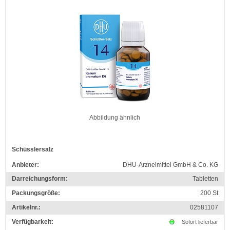
Abbildung ähnlich
Schüsslersalz
Anbieter:
DHU-Arzneimittel GmbH & Co. KG
Darreichungsform:
Tabletten
Packungsgröße:
200
St
Artikelnr.:
02581107
Verfügbarkeit:
Sofort lieferbar