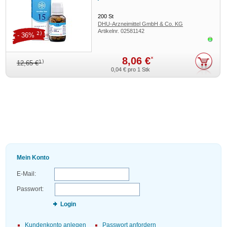
200
St
DHU-Arzneimittel GmbH & Co. KG
Artikelnr.
02581142
2)
- 36%
Sofor
8,06 €
*
1)
12,65 €
0,04 €
pro 1 Stk
Mein Konto
E-Mail:
Passwort:
Login
Kundenkonto anlegen
Passwort anfordern