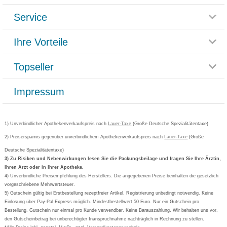
Service
Glossar
Themenwelten
Ihre Vorteile
Rücksendemöglichkeit
Häufig gestellte Fragen
Reklamationsformular
Impressum
Topseller
Rezeptlieferung
Paketlieferstatus
Datenschutz
Bonusprogramm
Lieferung und Bezahlung
Widerrufsbelehrung
Impressum
Grippostad
Gutschein und Rabatte
Versandkosten
AGB
Bepanthen
Kundenbewertung
Passwort vergessen
Barrierefreiheitserklärung
Cetirizin
Bestellung Post & Fax
Bestellschein ausfüllen
1) Unverbindlicher Apothekenverkaufspreis nach
Cookie-Einstellungen
Lauer-Taxe
(Große Deutsche Spezialitätentaxe)
Orthomol
Deutscher Service Preis
Newsletteranmeldung
2) Preisersparnis gegenüber unverbindlichem Apothekenverkaufspreis nach
Vertrag widerrufen
Lauer-Taxe
(Große
Aspirin
Deutsche Spezialitätentaxe)
Formoline
3) Zu Risiken und Nebenwirkungen lesen Sie die Packungsbeilage und fragen Sie Ihre Ärztin,
Ihren Arzt oder in Ihrer Apotheke.
Wick
4) Unverbindliche Preisempfehlung des Herstellers. Die angegebenen Preise beinhalten die gesetzlich
Eucerin
vorgeschriebene Mehrwertsteuer.
5) Gutschein gültig bei Erstbestellung rezeptfreier Artikel. Registrierung unbedingt notwendig. Keine
Basica
Einlösung über Pay-Pal Express möglich. Mindestbestellwert 50 Euro. Nur ein Gutschein pro
Bestellung. Gutschein nur einmal pro Kunde verwendbar. Keine Barauszahlung. Wir behalten uns vor,
den Gutscheinbetrag bei unberechtigter Inanspruchnahme nachträglich in Rechnung zu stellen.