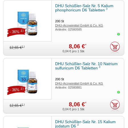
DHU Schüßler-Salz Nr. 5 Kalium
3
phosphoricum D6 Tabletten
200
St
DHU-Arzneimittel GmbH & Co. KG
Artikelnr.
02580585
2)
- 36%
Sofor
8,06 €
*
1)
12,65 €
0,04 €
pro 1 Stk
DHU Schüßler-Salz Nr. 10 Natrium
3
sulfuricum D6 Tabletten
200
St
DHU-Arzneimittel GmbH & Co. KG
Artikelnr.
02580881
2)
- 36%
Sofor
8,06 €
*
1)
12,65 €
0,04 €
pro 1 Stk
DHU Schüßler-Salz Nr. 15 Kalium
3
jodatum D6