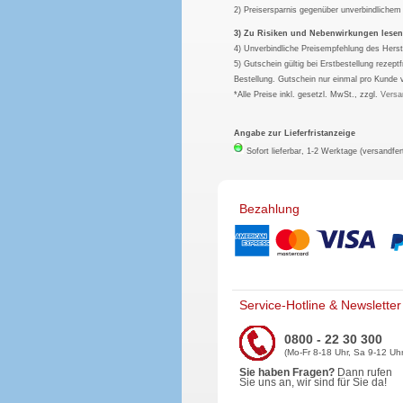
2) Preisersparnis gegenüber unverbindliche
3) Zu Risiken und Nebenwirkungen lesen S
4) Unverbindliche Preisempfehlung des Herst
5) Gutschein gültig bei Erstbestellung rezep
Bestellung. Gutschein nur einmal pro Kunde 
*Alle Preise inkl. gesetzl. MwSt., zzgl.
Versa
Angabe zur Lieferfristanzeige
Sofort lieferbar, 1-2 Werktage (versandfer
Bezahlung
Service-Hotline & Newsletter
0800 - 22 30 300
(Mo-Fr 8-18 Uhr, Sa 9-12 Uhr
Sie haben Fragen?
Dann rufen
Sie uns an, wir sind für Sie da!