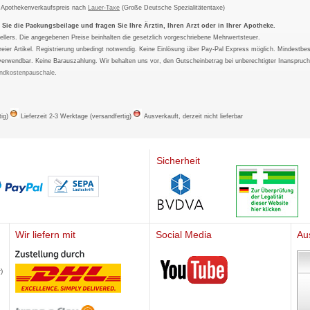
m Apothekenverkaufspreis nach
Lauer-Taxe
(Große Deutsche Spezialitätentaxe)
ie die Packungsbeilage und fragen Sie Ihre Ärztin, Ihren Arzt oder in Ihrer Apotheke.
ellers. Die angegebenen Preise beinhalten die gesetzlich vorgeschriebene Mehrwertsteuer.
tfreier Artikel. Registrierung unbedingt notwendig. Keine Einlösung über Pay-Pal Express möglich. Mindestbes
verwendbar. Keine Barauszahlung. Wir behalten uns vor, den Gutscheinbetrag bei unberechtigter Inanspruc
ndkostenpauschale
.
tig)
Lieferzeit 2-3 Werktage (versandfertig)
Ausverkauft, derzeit nicht lieferbar
Sicherheit
Wir liefern mit
Social Media
Au
Mediherz
)