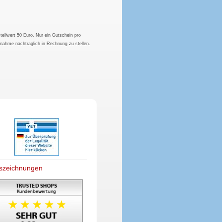
tellwert 50 Euro. Nur ein Gutschein pro
hnahme nachträglich in Rechnung zu stellen.
szeichnungen