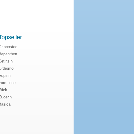
Topseller
Grippostad
Bepanthen
Cetirizin
Orthomol
Aspirin
Formoline
Wick
Eucerin
Basica