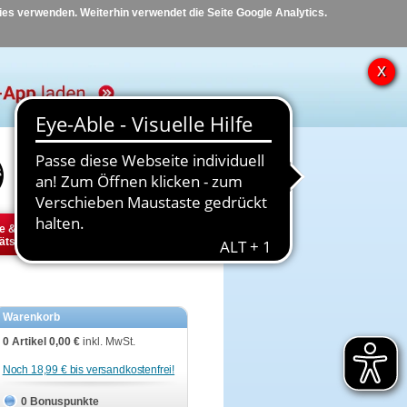
kies verwenden. Weiterhin verwendet die Seite Google Analytics.
Hilfe
Kontakt
e &
Diabetes
Tier
ätsbedarf
Warenkorb
0 Artikel
0,00 €
inkl. MwSt.
Noch 18,99 € bis versandkostenfrei!
0 Bonuspunkte