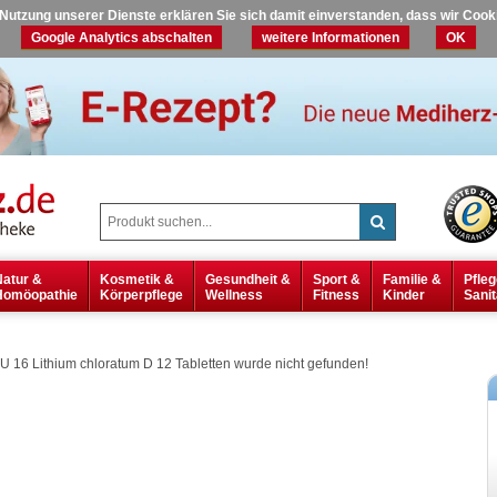
r Nutzung unserer Dienste erklären Sie sich damit einverstanden, dass wir Coo
Google Analytics abschalten
weitere Informationen
OK
Natur &
Kosmetik &
Gesundheit &
Sport &
Familie &
Pfleg
Homöopathie
Körperpflege
Wellness
Fitness
Kinder
Sanit
16 Lithium chloratum D 12 Tabletten wurde nicht gefunden!