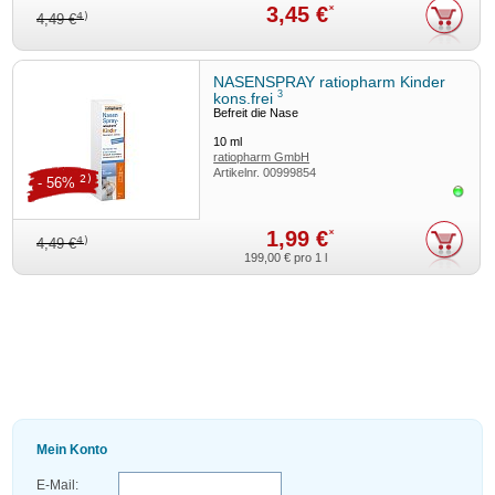
3,45 €
*
4)
4,49 €
NASENSPRAY ratiopharm Kinder
3
kons.frei
Befreit die Nase
10
ml
ratiopharm GmbH
Artikelnr.
00999854
2)
- 56%
Sofor
1,99 €
*
4)
4,49 €
199,00 €
pro 1 l
Mein Konto
E-Mail: