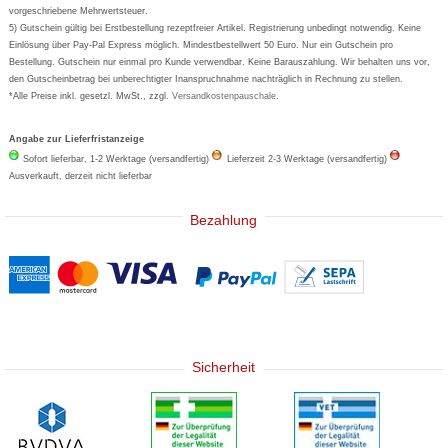
Eucerin
vorgeschriebene Mehrwertsteuer.
5) Gutschein gültig bei Erstbestellung rezeptfreier Artikel. Registrierung unbedingt notwendig. Keine
Basica
Einlösung über Pay-Pal Express möglich. Mindestbestellwert 50 Euro. Nur ein Gutschein pro
Bestellung. Gutschein nur einmal pro Kunde verwendbar. Keine Barauszahlung. Wir behalten uns vor,
den Gutscheinbetrag bei unberechtigter Inanspruchnahme nachträglich in Rechnung zu stellen.
*Alle Preise inkl. gesetzl. MwSt., zzgl.
Versandkostenpauschale
.
Angabe zur Lieferfristanzeige
Sofort lieferbar, 1-2 Werktage (versandfertig)
Lieferzeit 2-3 Werktage (versandfertig)
Ausverkauft, derzeit nicht lieferbar
Bezahlung
Sicherheit