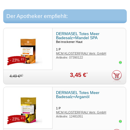
Der Apotheker empfiehlt:
DERMASEL Totes Meer
Badesalz+Mandel SPA
Bei trockener Haut
1
P
MCM KLOSTERFRAU Vertr. GmbH
Artikelnr.
07390122
2)
- 23%
Sofor
3,45 €
*
4)
4,49 €
DERMASEL Totes Meer
Badesalz+Arganöl
1
P
MCM KLOSTERFRAU Vertr. GmbH
Artikelnr.
12481051
2)
- 23%
Sofor