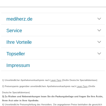
mediherz.de
Service
Glossar
Themenwelten
Ihre Vorteile
Rücksendemöglichkeit
Häufig gestellte Fragen
Reklamationsformular
Impressum
Topseller
Rezeptlieferung
Paketlieferstatus
Datenschutz
Bonusprogramm
Lieferung und Bezahlung
Widerrufsbelehrung
Impressum
Grippostad
Gutschein und Rabatte
Versandkosten
AGB
Bepanthen
Kundenbewertung
Passwort vergessen
Barrierefreiheitserklärung
Cetirizin
Bestellung Post & Fax
Bestellschein ausfüllen
1) Unverbindlicher Apothekenverkaufspreis nach
Cookie-Einstellungen
Lauer-Taxe
(Große Deutsche Spezialitätentaxe)
Orthomol
Deutscher Service Preis
Newsletteranmeldung
2) Preisersparnis gegenüber unverbindlichem Apothekenverkaufspreis nach
Vertrag widerrufen
Lauer-Taxe
(Große
Aspirin
Deutsche Spezialitätentaxe)
Formoline
3) Zu Risiken und Nebenwirkungen lesen Sie die Packungsbeilage und fragen Sie Ihre Ärztin,
Ihren Arzt oder in Ihrer Apotheke.
Wick
4) Unverbindliche Preisempfehlung des Herstellers. Die angegebenen Preise beinhalten die gesetzlich