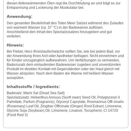
diesen tiefenwärmenden Ölen regt die Durchblutung an und trägt so zur
Entspannung und Lockerung der Muskulatur bei.
Anwendung:
Den gesamten Beutelinhalt des Toten Meer Salzes während des Zulaufes
von warmem Wasser (ca. 37 °C) in der Badewanne auflösen.
Anschließend den Inhalt des Spezialzusatzes hinzugeben und gut
verteilen.
Hinweis:
Bei Fieber, Herz-/Kreislaufschwäche sollten Sie, wie bei jedem Bad, vor
der Anwendung Ihren Arzt oder Apotheker befragen. Nicht einnehmen und
für Kinder unzugänglich aufbewahren. Um Verfärbungen zu vermeiden,
Badezusatz dem einlaufenden Badewasser zugeben und unverdünntes
Produkt im direkten Kontakt mit Gegenständen oder der Haut gleich mit
Wasser abspülen. Nach dem Baden die Wanne mit heißem Wasser
ausspülen.
Inhaltsstoffe / Ingredients:
Badesalz: Maris Sal (Dead Sea Salt)
Spezialzusatz: Helianthus Annuus (Sunfl ower) Seed Oil, Polyglyceryl-3
Palmitate, Parfum (Fragrance), Glyceryl Caprylate, Rosmarinus Offi cinalis
(Rosemary) Leaf Oil, Zingiber Officinale (Ginger) Root Extract, Limonene,
Glycine Soja (Soybean) Oil, Limonene, Linalool, Tocopherol, CI 14720
(Food Red 3)