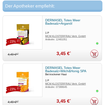
Der Apotheker empfiehlt:
DERMASEL Totes Meer
Badesalz+Arganöl
1
P
MCM KLOSTERFRAU Vertr. GmbH
Artikelnr.
12481051
2)
- 23%
Sofor
3,45 €
*
4)
4,49 €
DERMASEL Totes Meer
Badesalz+Milch&Honig SPA
Bei trockener Haut
1
P
MCM KLOSTERFRAU Vertr. GmbH
Artikelnr.
07388645
2)
- 23%
Sofor
3,45 €
*
4)
4,49 €