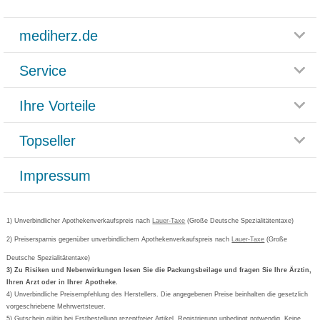
mediherz.de
Service
Glossar
Themenwelten
Ihre Vorteile
Rücksendemöglichkeit
Häufig gestellte Fragen
Reklamationsformular
Impressum
Topseller
Rezeptlieferung
Paketlieferstatus
Datenschutz
Bonusprogramm
Lieferung und Bezahlung
Widerrufsbelehrung
Impressum
Grippostad
Gutschein und Rabatte
Versandkosten
AGB
Bepanthen
Kundenbewertung
Passwort vergessen
Barrierefreiheitserklärung
Cetirizin
Bestellung Post & Fax
Bestellschein ausfüllen
1) Unverbindlicher Apothekenverkaufspreis nach
Cookie-Einstellungen
Lauer-Taxe
(Große Deutsche Spezialitätentaxe)
Orthomol
Deutscher Service Preis
Newsletteranmeldung
2) Preisersparnis gegenüber unverbindlichem Apothekenverkaufspreis nach
Vertrag widerrufen
Lauer-Taxe
(Große
Aspirin
Deutsche Spezialitätentaxe)
Formoline
3) Zu Risiken und Nebenwirkungen lesen Sie die Packungsbeilage und fragen Sie Ihre Ärztin,
Ihren Arzt oder in Ihrer Apotheke.
Wick
4) Unverbindliche Preisempfehlung des Herstellers. Die angegebenen Preise beinhalten die gesetzlich
Eucerin
vorgeschriebene Mehrwertsteuer.
5) Gutschein gültig bei Erstbestellung rezeptfreier Artikel. Registrierung unbedingt notwendig. Keine