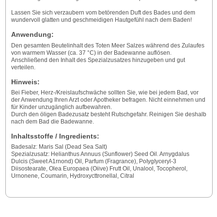
Lassen Sie sich verzaubern vom betörenden Duft des Bades und dem
wundervoll glatten und geschmeidigen Hautgefühl nach dem Baden!
Anwendung:
Den gesamten Beutelinhalt des Toten Meer Salzes während des Zulaufes
von warmem Wasser (ca. 37 °C) in der Badewanne auflösen.
Anschließend den Inhalt des Spezialzusatzes hinzugeben und gut
verteilen.
Hinweis:
Bei Fieber, Herz-/Kreislaufschwäche sollten Sie, wie bei jedem Bad, vor
der Anwendung Ihren Arzt oder Apotheker befragen. Nicht einnehmen und
für Kinder unzugänglich aufbewahren.
Durch den öligen Badezusatz besteht Rutschgefahr. Reinigen Sie deshalb
nach dem Bad die Badewanne.
Inhaltsstoffe / Ingredients:
Badesalz: Maris Sal (Dead Sea Salt)
Spezialzusatz: Helianthus Annuus (Sunflower) Seed Oil. Arnygdalus
Dulcis (Sweet A1rnond) Oil, Parfum (Fragrance), PoIygIyceryl-3
Diisostearate, Olea Europaea (Oiive) Frutt Oil, Unalool, Tocopherol,
Urnonene, Coumarin, Hydroxycttronellal, Citral