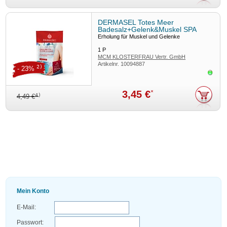
DERMASEL Totes Meer
Badesalz+Gelenk&Muskel SPA
Erholung für Muskel und Gelenke
1
P
MCM KLOSTERFRAU Vertr. GmbH
Artikelnr.
10094887
2)
- 23%
Sofor
3,45 €
*
4)
4,49 €
Mein Konto
E-Mail:
Passwort: