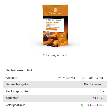
Abbildung ähnlich
Bei trockener Haut
Anbieter:
MCM KLOSTERFRAU Vertr. GmbH
Darreichungsform:
Kombipackung
Packungsgröße:
1
P
Artikelnr.:
07390122
Verfügbarkeit:
Sofort lieferbar