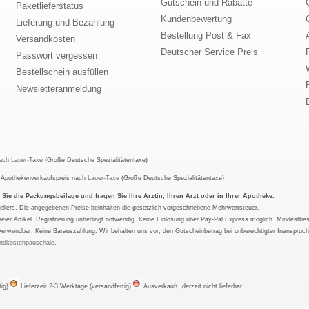
Gutschein und Rabatte
Paketlieferstatus
Kundenbewertung
Lieferung und Bezahlung
Bestellung Post & Fax
Versandkosten
Deutscher Service Preis
Passwort vergessen
Bestellschein ausfüllen
Newsletteranmeldung
nach
Lauer-Taxe
(Große Deutsche Spezialitätentaxe)
m Apothekenverkaufspreis nach
Lauer-Taxe
(Große Deutsche Spezialitätentaxe)
ie die Packungsbeilage und fragen Sie Ihre Ärztin, Ihren Arzt oder in Ihrer Apotheke.
ellers. Die angegebenen Preise beinhalten die gesetzlich vorgeschriebene Mehrwertsteuer.
tfreier Artikel. Registrierung unbedingt notwendig. Keine Einlösung über Pay-Pal Express möglich. Mindestbes
verwendbar. Keine Barauszahlung. Wir behalten uns vor, den Gutscheinbetrag bei unberechtigter Inanspruc
ndkostenpauschale
.
tig)
Lieferzeit 2-3 Werktage (versandfertig)
Ausverkauft, derzeit nicht lieferbar