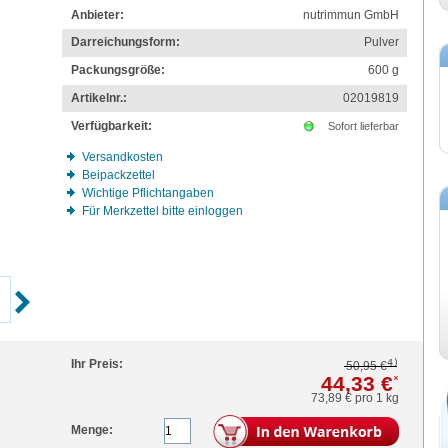
Anbieter:
nutrimmun GmbH
Darreichungsform:
Pulver
Packungsgröße:
600
g
Artikelnr.:
02019819
Verfügbarkeit:
Sofort lieferbar
Versandkosten
Beipackzettel
Wichtige Pflichtangaben
Für Merkzettel bitte einloggen
4)
Ihr Preis:
50,95 €
44,33 €
*
73,89 €
pro 1 kg
Menge: