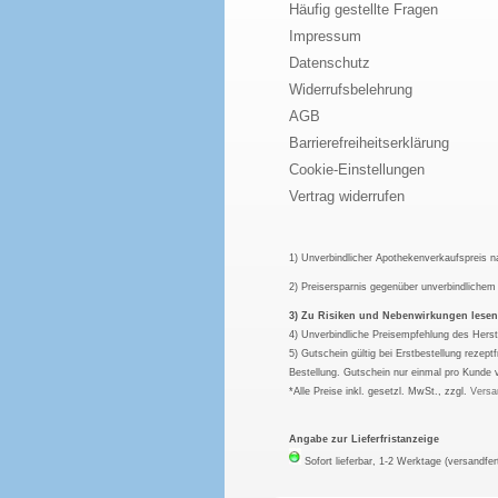
Häufig gestellte Fragen
Impressum
Datenschutz
Widerrufsbelehrung
AGB
Barrierefreiheitserklärung
Cookie-Einstellungen
Vertrag widerrufen
1) Unverbindlicher Apothekenverkaufspreis 
2) Preisersparnis gegenüber unverbindliche
3) Zu Risiken und Nebenwirkungen lesen S
4) Unverbindliche Preisempfehlung des Herst
5) Gutschein gültig bei Erstbestellung rezep
Bestellung. Gutschein nur einmal pro Kunde 
*Alle Preise inkl. gesetzl. MwSt., zzgl.
Versa
Angabe zur Lieferfristanzeige
Sofort lieferbar, 1-2 Werktage (versandfer