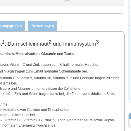
ckungsgrößen
Bewertungen
1
2
3
t
, Darmschleimhaut
und Immunsystem
aminen, Mineralstoffen, Glutamin und Taurin.
Niacin, Vitamin C und Zink tragen zum Erhalt normaler Haut bei.
und Niacin tragen zum Erhalt normaler Schleimhäute bei.
, Vitamin D, Vitamin A, Vitamin B6, Vitamin B12 und Folsäure tragen zu einer
stems bei.
olsäure und Magnesium unterstützen die Zellteilung.
, Kupfer, Zink und Selen tragen dazu bei, die Zellen vor oxidativem Stress
ahme.
len Aufnahme von Calcium und Phosphor bei.
onährstoffwechsel bei.
B2, Vitamin B6, Vitamin B12, Niacin, Biotin, Pantothensäure sowie Kupfer
 normalen Energiestoffwechsel bei.