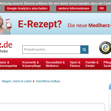
r Nutzung unserer Dienste erklären Sie sich damit einverstanden, dass wir Coo
Google Analytics abschalten
weitere Informationen
OK
Natur &
Kosmetik &
Gesundheit &
Sport &
Familie &
Pfleg
Homöopathie
Körperpflege
Wellness
Fitness
Kinder
Sanit
Magen, Darm & Leber
Darmflora-Aufbau