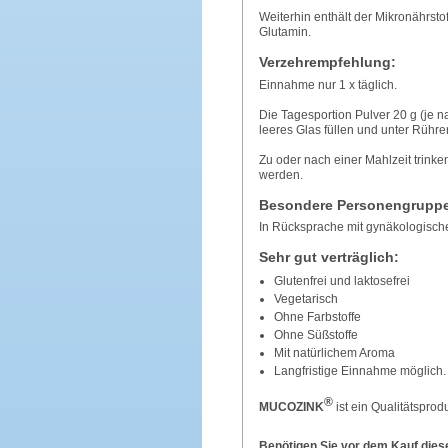
Weiterhin enthält der Mikronährs
Glutamin.
Verzehrempfehlung:
Einnahme nur 1 x täglich.
Die Tagesportion Pulver 20 g (je n
leeres Glas füllen und unter Rühre
Zu oder nach einer Mahlzeit trinken
werden.
Besondere Personengrupp
In Rücksprache mit gynäkologisch
Sehr gut verträglich:
Glutenfrei und laktosefrei
Vegetarisch
Ohne Farbstoffe
Ohne Süßstoffe
Mit natürlichem Aroma
Langfristige Einnahme möglich.
®
MUCOZINK
ist ein Qualitätspro
Benötigen Sie vor dem Kauf dies