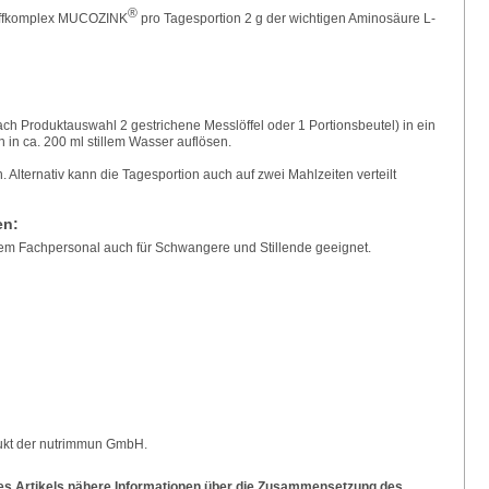
®
toffkomplex MUCOZINK
pro Tagesportion 2 g der wichtigen Aminosäure L-
ach Produktauswahl 2 gestrichene Messlöffel oder 1 Portionsbeutel) in ein
n in ca. 200 ml stillem Wasser auflösen.
. Alternativ kann die Tagesportion auch auf zwei Mahlzeiten verteilt
en:
em Fachpersonal auch für Schwangere und Stillende geeignet.
dukt der nutrimmun GmbH.
es Artikels nähere Informationen über die Zusammensetzung des