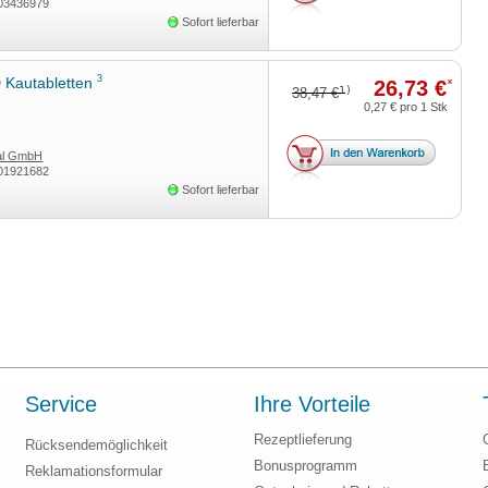
03436979
land GmbH
Sofort lieferbar
3
 Kautabletten
26,73 €
*
1)
38,47 €
0,27 €
pro 1 Stk
tal GmbH
01921682
Sofort lieferbar
Service
Ihre Vorteile
Rezeptlieferung
Rücksendemöglichkeit
Bonusprogramm
Reklamationsformular