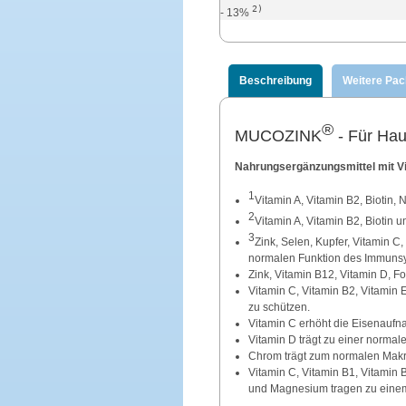
2)
- 13%
Beschreibung
Weitere Pa
®
MUCOZINK
- Für Hau
Nahrungsergänzungsmittel mit Vit
1
Vitamin A, Vitamin B2, Biotin, 
2
Vitamin A, Vitamin B2, Biotin 
3
Zink, Selen, Kupfer, Vitamin C
normalen Funktion des Immunsy
Zink, Vitamin B12, Vitamin D, F
Vitamin C, Vitamin B2, Vitamin E
zu schützen.
Vitamin C erhöht die Eisenaufn
Vitamin D trägt zu einer norma
Chrom trägt zum normalen Makr
Vitamin C, Vitamin B1, Vitamin 
und Magnesium tragen zu einem