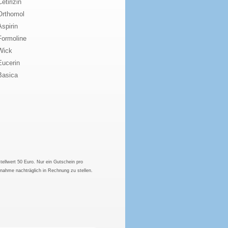
Cetirizin
Orthomol
Aspirin
Formoline
Wick
Eucerin
Basica
tellwert 50 Euro. Nur ein Gutschein pro
hnahme nachträglich in Rechnung zu stellen.