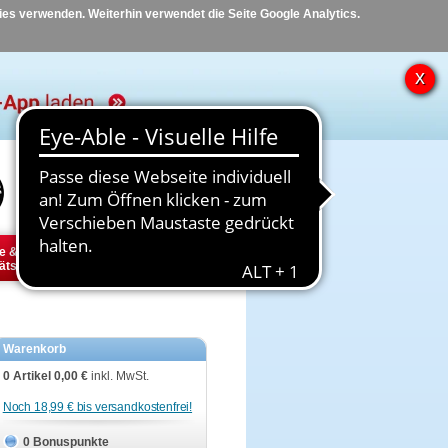
kies verwenden. Weiterhin verwendet die Seite Google Analytics.
Hilfe
Kontakt
e &
Diabetes
Tier
ätsbedarf
Warenkorb
0 Artikel
0,00 €
inkl. MwSt.
Noch 18,99 € bis versandkostenfrei!
0 Bonuspunkte