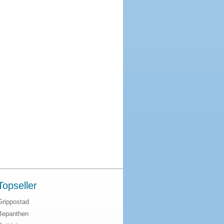
Topseller
Grippostad
Bepanthen