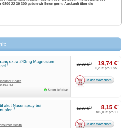
0800 22 30 300 geben wir Ihnen gerne Auskunft über die
lt:
rans extra 243mg Magnesium
19,74 €
*
1)
29,99 €
3
psel
0,20 €
pro 1 Stk
nsumer Health
04193013
land GmbH
Sofort lieferbar
dil akut Nasenspray bei
8,15 €
*
1)
12,97 €
3
hnupfen
815,00 €
pro 1 l
onsumer Health