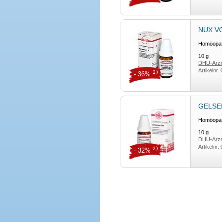
NUX VO
Homöopath
10
g
DHU-Arzn
Artikelnr.
2)
- 36%
GELSEM
Homöopath
10
g
DHU-Arzn
Artikelnr.
2)
- 32%