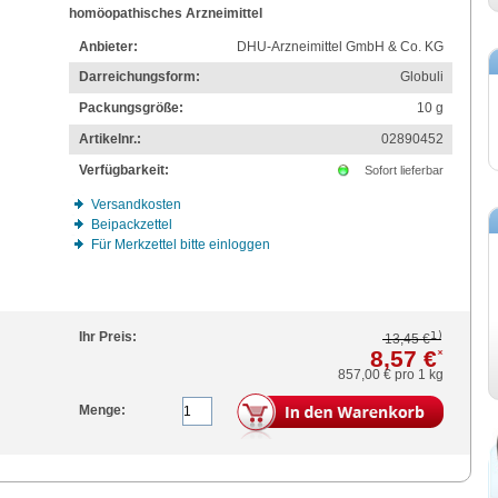
homöopathisches Arzneimittel
Anbieter:
DHU-Arzneimittel GmbH & Co. KG
Darreichungsform:
Globuli
Packungsgröße:
10
g
Artikelnr.:
02890452
Verfügbarkeit:
Sofort lieferbar
Versandkosten
Beipackzettel
Für Merkzettel bitte einloggen
1)
Ihr Preis:
13,45 €
8,57 €
*
857,00 €
pro 1 kg
Menge: