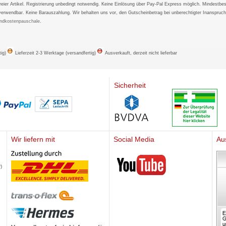
tfreier Artikel. Registrierung unbedingt notwendig. Keine Einlösung über Pay-Pal Express möglich. Mindestbes
verwendbar. Keine Barauszahlung. Wir behalten uns vor, den Gutscheinbetrag bei unberechtigter Inanspruc
ndkostenpauschale
.
tig)
Lieferzeit 2-3 Werktage (versandfertig)
Ausverkauft, derzeit nicht lieferbar
Sicherheit
Wir liefern mit
Social Media
Au
Mediherz
)