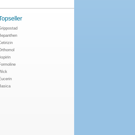
Topseller
Grippostad
Bepanthen
Cetirizin
Orthomol
Aspirin
Formoline
Wick
Eucerin
Basica