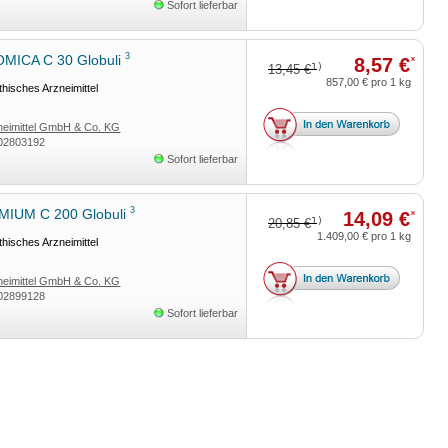
Sofort lieferbar
3
MICA C 30 Globuli
8,57 €
*
1)
13,45 €
857,00 €
pro 1 kg
isches Arzneimittel
eimittel GmbH & Co. KG
02803192
Sofort lieferbar
3
IUM C 200 Globuli
14,09 €
*
1)
20,85 €
1.409,00 €
pro 1 kg
isches Arzneimittel
eimittel GmbH & Co. KG
02899128
Sofort lieferbar