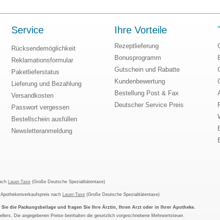
Service
Ihre Vorteile
Rezeptlieferung
Rücksendemöglichkeit
Bonusprogramm
Reklamationsformular
Gutschein und Rabatte
Paketlieferstatus
Kundenbewertung
Lieferung und Bezahlung
Bestellung Post & Fax
Versandkosten
Deutscher Service Preis
Passwort vergessen
Bestellschein ausfüllen
Newsletteranmeldung
nach
Lauer-Taxe
(Große Deutsche Spezialitätentaxe)
m Apothekenverkaufspreis nach
Lauer-Taxe
(Große Deutsche Spezialitätentaxe)
ie die Packungsbeilage und fragen Sie Ihre Ärztin, Ihren Arzt oder in Ihrer Apotheke.
ellers. Die angegebenen Preise beinhalten die gesetzlich vorgeschriebene Mehrwertsteuer.