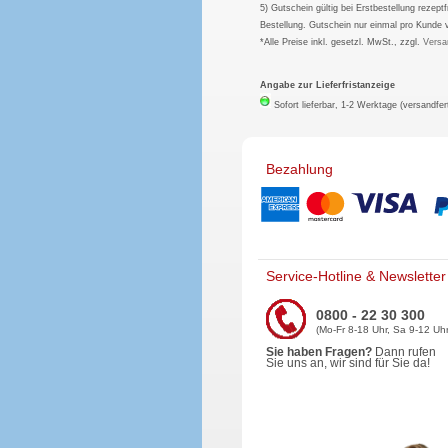
5) Gutschein gültig bei Erstbestellung rezep
Bestellung. Gutschein nur einmal pro Kunde 
*Alle Preise inkl. gesetzl. MwSt., zzgl.
Versa
Angabe zur Lieferfristanzeige
Sofort lieferbar, 1-2 Werktage (versandfer
Bezahlung
Service-Hotline & Newsletter
0800 - 22 30 300
(Mo-Fr 8-18 Uhr, Sa 9-12 Uhr
Sie haben Fragen?
Dann rufen
Sie uns an, wir sind für Sie da!