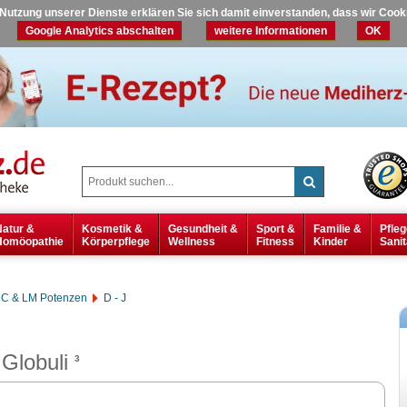
r Nutzung unserer Dienste erklären Sie sich damit einverstanden, dass wir Coo
Google Analytics abschalten
weitere Informationen
OK
Natur &
Kosmetik &
Gesundheit &
Sport &
Familie &
Pfleg
Homöopathie
Körperpflege
Wellness
Fitness
Kinder
Sanit
C & LM Potenzen
D - J
Globuli
3