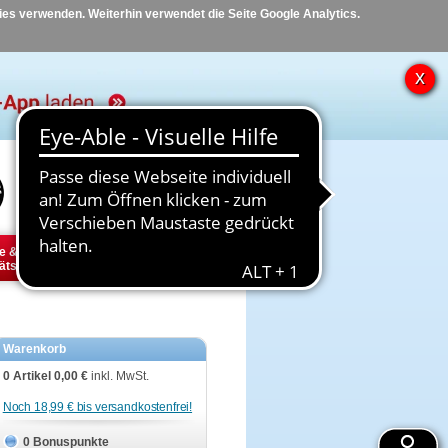
kies verwenden. Weiterhin verwendet die Seite Google Analytics.
Hilfe
Kontakt
e &
Diabetes
Tier
ätsbedarf
Warenkorb
0 Artikel
0,00 €
inkl. MwSt.
Noch 18,99 € bis versandkostenfrei!
0 Bonuspunkte