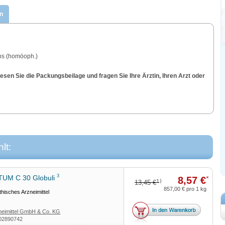
n
s (homöoph.)
sen Sie die Packungsbeilage und fragen Sie Ihre Ärztin, Ihren Arzt oder
lt:
3
UM C 30 Globuli
8,57 €
*
1)
13,45 €
857,00 €
pro 1 kg
isches Arzneimittel
eimittel GmbH & Co. KG
02890742