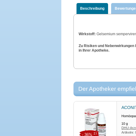
Beschreibung
Bewertunge
Wirkstoff:
Gelsemium semperviren
Zu Risiken und Nebenwirkungen le
in Ihrer Apotheke.
Der Apotheker empfieh
ACONIT
Homöopath
10
g
DHU-Arzn
Artikelnr.
2)
- 36%