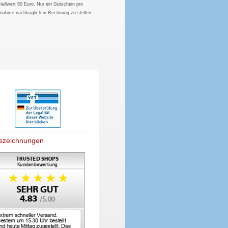
tellwert 50 Euro. Nur ein Gutschein pro
hnahme nachträglich in Rechnung zu stellen.
szeichnungen