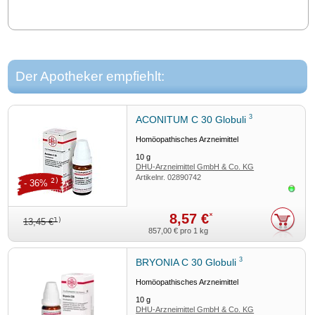
Der Apotheker empfiehlt:
3
ACONITUM C 30 Globuli
Homöopathisches Arzneimittel
10
g
DHU-Arzneimittel GmbH & Co. KG
Artikelnr.
02890742
2)
- 36%
Sofor
8,57 €
*
1)
13,45 €
857,00 €
pro 1 kg
3
BRYONIA C 30 Globuli
Homöopathisches Arzneimittel
10
g
DHU-Arzneimittel GmbH & Co. KG