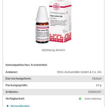
Abbildung ähnlich
homoöpathisches Arzneimittel
Anbieter:
DHU-Arzneimittel GmbH & Co. KG
Darreichungsform:
Globuli
Packungsgröße:
10
g
Artikelnr.:
02890297
Verfügbarkeit:
Sofort lieferbar
Versandkosten