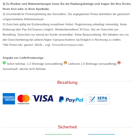
Formoline
3) Zu Risiken und Nebenwirkungen lesen Sie die Packungsbeilage und fragen Sie Ihre Ärztin,
Ihren Arzt oder in Ihrer Apotheke.
Wick
4) Unverbindliche Preisempfehlung des Herstellers. Die angegebenen Preise beinhalten die gesetzlich
Eucerin
vorgeschriebene Mehrwertsteuer.
5) Gutschein gültig bei Erstbestellung rezeptfreier Artikel. Registrierung unbedingt notwendig. Keine
Basica
Einlösung über Pay-Pal Express möglich. Mindestbestellwert 50 Euro. Nur ein Gutschein pro
Bestellung. Gutschein nur einmal pro Kunde verwendbar. Keine Barauszahlung. Wir behalten uns vor,
den Gutscheinbetrag bei unberechtigter Inanspruchnahme nachträglich in Rechnung zu stellen.
*Alle Preise inkl. gesetzl. MwSt., zzgl.
Versandkostenpauschale
.
Angabe zur Lieferfristanzeige
Sofort lieferbar, 1-2 Werktage (versandfertig)
Lieferzeit 2-3 Werktage (versandfertig)
Ausverkauft, derzeit nicht lieferbar
Bezahlung
Sicherheit