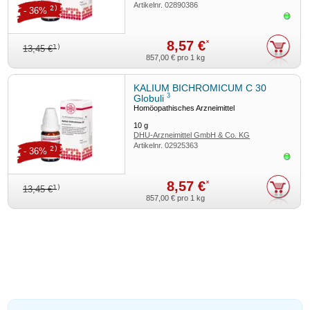
Artikelnr.
02890386
2)
- 36%
Sofor
8,57 €
*
1)
13,45 €
857,00 €
pro 1 kg
KALIUM BICHROMICUM C 30
3
Globuli
Homöopathisches Arzneimittel
10
g
DHU-Arzneimittel GmbH & Co. KG
Artikelnr.
02925363
2)
- 36%
Sofor
8,57 €
*
1)
13,45 €
857,00 €
pro 1 kg