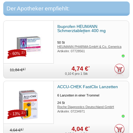
Der Apotheker empfiehlt:
Ibuprofen HEUMANN
Schmerztabletten 400 mg
3
Filmtabletten
50
St
HEUMANN PHARMA GmbH & Co. Generica
Artikelnr.
07728561
KG
2)
- 60%
Sofor
4,74 €
*
4)
11,84 €
0,10 €
pro 1 Stk
ACCU-CHEK FastClix Lanzetten
6 Lanzetten in einer Trommel
24
St
Roche Diagnostics Deutschland GmbH
Artikelnr.
07234971
2)
- 13%
Sofor
4,04 €
*
4)
4,64 €