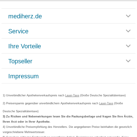
mediherz.de
Service
Glossar
Themenwelten
Ihre Vorteile
Rücksendemöglichkeit
Häufig gestellte Fragen
Reklamationsformular
Impressum
Topseller
Rezeptlieferung
Paketlieferstatus
Datenschutz
Bonusprogramm
Lieferung und Bezahlung
Widerrufsbelehrung
Impressum
Grippostad
Gutschein und Rabatte
Versandkosten
AGB
Bepanthen
Kundenbewertung
Passwort vergessen
Barrierefreiheitserklärung
Cetirizin
Bestellung Post & Fax
Bestellschein ausfüllen
1) Unverbindlicher Apothekenverkaufspreis nach
Cookie-Einstellungen
Lauer-Taxe
(Große Deutsche Spezialitätentaxe)
Orthomol
Deutscher Service Preis
Newsletteranmeldung
2) Preisersparnis gegenüber unverbindlichem Apothekenverkaufspreis nach
Vertrag widerrufen
Lauer-Taxe
(Große
Aspirin
Deutsche Spezialitätentaxe)
Formoline
3) Zu Risiken und Nebenwirkungen lesen Sie die Packungsbeilage und fragen Sie Ihre Ärztin,
Ihren Arzt oder in Ihrer Apotheke.
Wick
4) Unverbindliche Preisempfehlung des Herstellers. Die angegebenen Preise beinhalten die gesetzlich
Eucerin
vorgeschriebene Mehrwertsteuer.