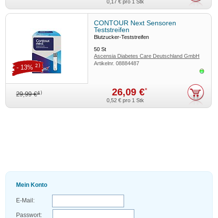
0,17 €
pro 1 Stk
CONTOUR Next Sensoren
Teststreifen
Blutzucker-Teststreifen
50
St
Ascensia Diabetes Care Deutschland GmbH
Artikelnr.
08884487
2)
- 13%
Sofor
26,09 €
*
4)
29,99 €
0,52 €
pro 1 Stk
Mein Konto
E-Mail:
Passwort: