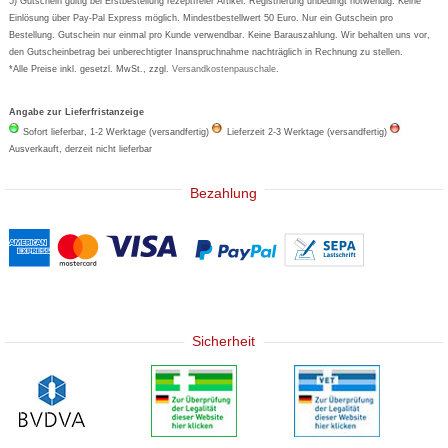
5) Gutschein gültig bei Erstbestellung rezeptfreier Artikel. Registrierung unbedingt notwendig. Keine
Basica
Einlösung über Pay-Pal Express möglich. Mindestbestellwert 50 Euro. Nur ein Gutschein pro
Bestellung. Gutschein nur einmal pro Kunde verwendbar. Keine Barauszahlung. Wir behalten uns vor,
den Gutscheinbetrag bei unberechtigter Inanspruchnahme nachträglich in Rechnung zu stellen.
*Alle Preise inkl. gesetzl. MwSt., zzgl.
Versandkostenpauschale
.
Angabe zur Lieferfristanzeige
Sofort lieferbar, 1-2 Werktage (versandfertig)
Lieferzeit 2-3 Werktage (versandfertig)
Ausverkauft, derzeit nicht lieferbar
Bezahlung
Sicherheit