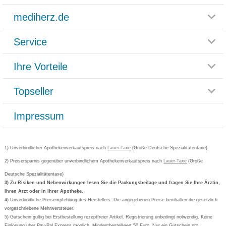
mediherz.de
Service
Glossar
Themenwelten
Ihre Vorteile
Rücksendemöglichkeit
Häufig gestellte Fragen
Reklamationsformular
Impressum
Topseller
Rezeptlieferung
Paketlieferstatus
Datenschutz
Bonusprogramm
Lieferung und Bezahlung
Widerrufsbelehrung
Impressum
Grippostad
Gutschein und Rabatte
Versandkosten
AGB
Bepanthen
Kundenbewertung
Passwort vergessen
Barrierefreiheitserklärung
Cetirizin
Bestellung Post & Fax
Bestellschein ausfüllen
1) Unverbindlicher Apothekenverkaufspreis nach
Cookie-Einstellungen
Lauer-Taxe
(Große Deutsche Spezialitätentaxe)
Orthomol
Deutscher Service Preis
Newsletteranmeldung
2) Preisersparnis gegenüber unverbindlichem Apothekenverkaufspreis nach
Vertrag widerrufen
Lauer-Taxe
(Große
Aspirin
Deutsche Spezialitätentaxe)
Formoline
3) Zu Risiken und Nebenwirkungen lesen Sie die Packungsbeilage und fragen Sie Ihre Ärztin,
Ihren Arzt oder in Ihrer Apotheke.
Wick
4) Unverbindliche Preisempfehlung des Herstellers. Die angegebenen Preise beinhalten die gesetzlich
Eucerin
vorgeschriebene Mehrwertsteuer.
5) Gutschein gültig bei Erstbestellung rezeptfreier Artikel. Registrierung unbedingt notwendig. Keine
Basica
Einlösung über Pay-Pal Express möglich. Mindestbestellwert 50 Euro. Nur ein Gutschein pro