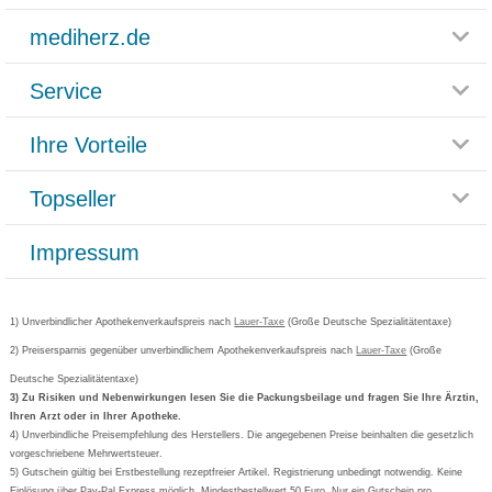
mediherz.de
Service
Glossar
Themenwelten
Ihre Vorteile
Rücksendemöglichkeit
Häufig gestellte Fragen
Reklamationsformular
Impressum
Topseller
Rezeptlieferung
Paketlieferstatus
Datenschutz
Bonusprogramm
Lieferung und Bezahlung
Widerrufsbelehrung
Impressum
Grippostad
Gutschein und Rabatte
Versandkosten
AGB
Bepanthen
Kundenbewertung
Passwort vergessen
Barrierefreiheitserklärung
Cetirizin
Bestellung Post & Fax
Bestellschein ausfüllen
1) Unverbindlicher Apothekenverkaufspreis nach
Cookie-Einstellungen
Lauer-Taxe
(Große Deutsche Spezialitätentaxe)
Orthomol
Deutscher Service Preis
Newsletteranmeldung
2) Preisersparnis gegenüber unverbindlichem Apothekenverkaufspreis nach
Vertrag widerrufen
Lauer-Taxe
(Große
Aspirin
Deutsche Spezialitätentaxe)
Formoline
3) Zu Risiken und Nebenwirkungen lesen Sie die Packungsbeilage und fragen Sie Ihre Ärztin,
Ihren Arzt oder in Ihrer Apotheke.
Wick
4) Unverbindliche Preisempfehlung des Herstellers. Die angegebenen Preise beinhalten die gesetzlich
Eucerin
vorgeschriebene Mehrwertsteuer.
5) Gutschein gültig bei Erstbestellung rezeptfreier Artikel. Registrierung unbedingt notwendig. Keine
Basica
Einlösung über Pay-Pal Express möglich. Mindestbestellwert 50 Euro. Nur ein Gutschein pro