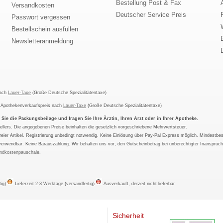
Bestellung Post & Fax
Versandkosten
Deutscher Service Preis
Passwort vergessen
Bestellschein ausfüllen
Newsletteranmeldung
nach
Lauer-Taxe
(Große Deutsche Spezialitätentaxe)
m Apothekenverkaufspreis nach
Lauer-Taxe
(Große Deutsche Spezialitätentaxe)
ie die Packungsbeilage und fragen Sie Ihre Ärztin, Ihren Arzt oder in Ihrer Apotheke.
ellers. Die angegebenen Preise beinhalten die gesetzlich vorgeschriebene Mehrwertsteuer.
tfreier Artikel. Registrierung unbedingt notwendig. Keine Einlösung über Pay-Pal Express möglich. Mindestbes
verwendbar. Keine Barauszahlung. Wir behalten uns vor, den Gutscheinbetrag bei unberechtigter Inanspruc
ndkostenpauschale
.
tig)
Lieferzeit 2-3 Werktage (versandfertig)
Ausverkauft, derzeit nicht lieferbar
Sicherheit