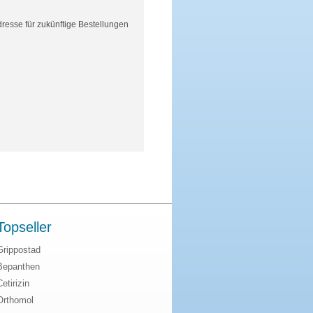
resse für zukünftige Bestellungen
Topseller
Grippostad
Bepanthen
Cetirizin
Orthomol