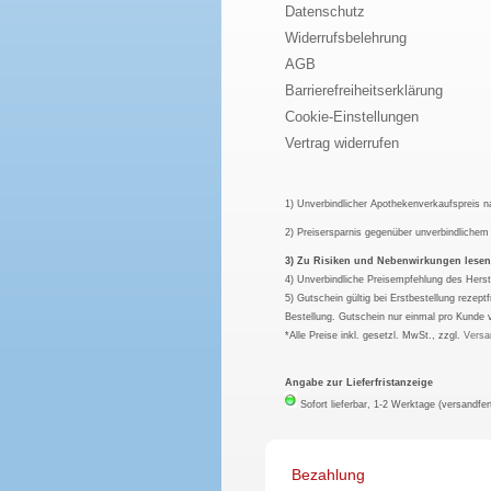
Datenschutz
Widerrufsbelehrung
AGB
Barrierefreiheitserklärung
Cookie-Einstellungen
Vertrag widerrufen
1) Unverbindlicher Apothekenverkaufspreis 
2) Preisersparnis gegenüber unverbindliche
3) Zu Risiken und Nebenwirkungen lesen S
4) Unverbindliche Preisempfehlung des Herst
5) Gutschein gültig bei Erstbestellung rezep
Bestellung. Gutschein nur einmal pro Kunde 
*Alle Preise inkl. gesetzl. MwSt., zzgl.
Versa
Angabe zur Lieferfristanzeige
Sofort lieferbar, 1-2 Werktage (versandfer
Bezahlung