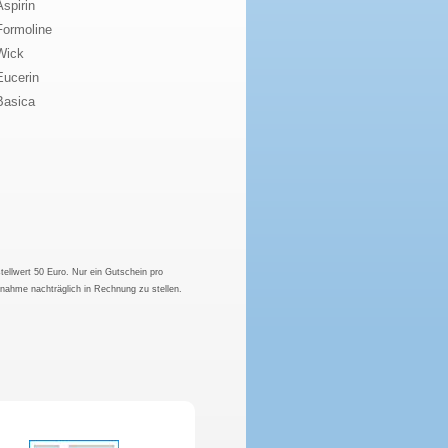
Aspirin
Formoline
Wick
Eucerin
Basica
tellwert 50 Euro. Nur ein Gutschein pro
hnahme nachträglich in Rechnung zu stellen.