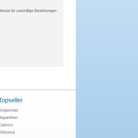
resse für zukünftige Bestellungen
Topseller
Grippostad
Bepanthen
Cetirizin
Orthomol