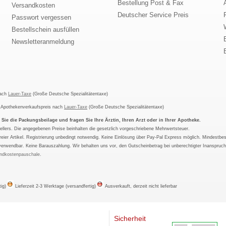
Bestellung Post & Fax
Versandkosten
Deutscher Service Preis
Passwort vergessen
Bestellschein ausfüllen
Newsletteranmeldung
nach
Lauer-Taxe
(Große Deutsche Spezialitätentaxe)
m Apothekenverkaufspreis nach
Lauer-Taxe
(Große Deutsche Spezialitätentaxe)
ie die Packungsbeilage und fragen Sie Ihre Ärztin, Ihren Arzt oder in Ihrer Apotheke.
ellers. Die angegebenen Preise beinhalten die gesetzlich vorgeschriebene Mehrwertsteuer.
tfreier Artikel. Registrierung unbedingt notwendig. Keine Einlösung über Pay-Pal Express möglich. Mindestbes
verwendbar. Keine Barauszahlung. Wir behalten uns vor, den Gutscheinbetrag bei unberechtigter Inanspruc
ndkostenpauschale
.
tig)
Lieferzeit 2-3 Werktage (versandfertig)
Ausverkauft, derzeit nicht lieferbar
Sicherheit