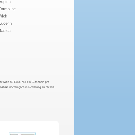
Aspirin
Formoline
Wick
Eucerin
Basica
tellwert 50 Euro. Nur ein Gutschein pro
hnahme nachträglich in Rechnung zu stellen.