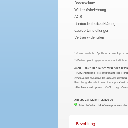
Datenschutz
Widerrufsbelehrung
AGB
Barrierefreiheitserklärung
Cookie-Einstellungen
Vertrag widerrufen
1) Unverbindlicher Apothekenverkaufspreis 
2) Preisersparnis gegenüber unverbindliche
3) Zu Risiken und Nebenwirkungen lesen S
4) Unverbindliche Preisempfehlung des Herst
5) Gutschein gültig bei Erstbestellung rezep
Bestellung. Gutschein nur einmal pro Kunde 
*Alle Preise inkl. gesetzl. MwSt., zzgl.
Versa
Angabe zur Lieferfristanzeige
Sofort lieferbar, 1-2 Werktage (versandfer
Bezahlung