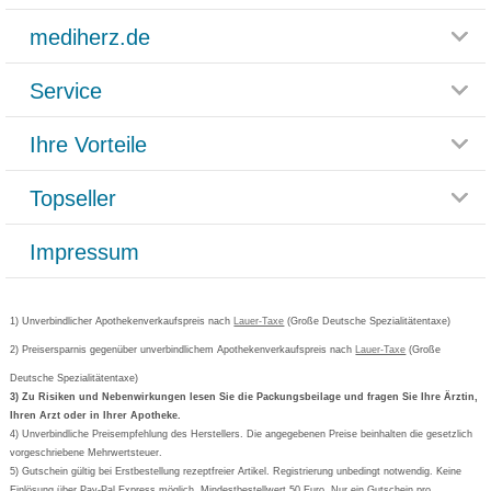
mediherz.de
Service
Glossar
Themenwelten
Ihre Vorteile
Rücksendemöglichkeit
Häufig gestellte Fragen
Reklamationsformular
Impressum
Topseller
Rezeptlieferung
Paketlieferstatus
Datenschutz
Bonusprogramm
Lieferung und Bezahlung
Widerrufsbelehrung
Impressum
Grippostad
Gutschein und Rabatte
Versandkosten
AGB
Bepanthen
Kundenbewertung
Passwort vergessen
Barrierefreiheitserklärung
Cetirizin
Bestellung Post & Fax
Bestellschein ausfüllen
1) Unverbindlicher Apothekenverkaufspreis nach
Cookie-Einstellungen
Lauer-Taxe
(Große Deutsche Spezialitätentaxe)
Orthomol
Deutscher Service Preis
Newsletteranmeldung
2) Preisersparnis gegenüber unverbindlichem Apothekenverkaufspreis nach
Vertrag widerrufen
Lauer-Taxe
(Große
Aspirin
Deutsche Spezialitätentaxe)
Formoline
3) Zu Risiken und Nebenwirkungen lesen Sie die Packungsbeilage und fragen Sie Ihre Ärztin,
Ihren Arzt oder in Ihrer Apotheke.
Wick
4) Unverbindliche Preisempfehlung des Herstellers. Die angegebenen Preise beinhalten die gesetzlich
Eucerin
vorgeschriebene Mehrwertsteuer.
5) Gutschein gültig bei Erstbestellung rezeptfreier Artikel. Registrierung unbedingt notwendig. Keine
Basica
Einlösung über Pay-Pal Express möglich. Mindestbestellwert 50 Euro. Nur ein Gutschein pro