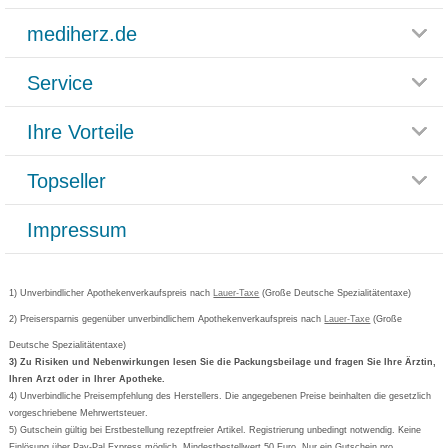
mediherz.de
Service
Glossar
Themenwelten
Ihre Vorteile
Rücksendemöglichkeit
Häufig gestellte Fragen
Reklamationsformular
Impressum
Topseller
Rezeptlieferung
Paketlieferstatus
Datenschutz
Bonusprogramm
Lieferung und Bezahlung
Widerrufsbelehrung
Impressum
Grippostad
Gutschein und Rabatte
Versandkosten
AGB
Bepanthen
Kundenbewertung
Passwort vergessen
Barrierefreiheitserklärung
Cetirizin
Bestellung Post & Fax
Bestellschein ausfüllen
1) Unverbindlicher Apothekenverkaufspreis nach
Cookie-Einstellungen
Lauer-Taxe
(Große Deutsche Spezialitätentaxe)
Orthomol
Deutscher Service Preis
Newsletteranmeldung
2) Preisersparnis gegenüber unverbindlichem Apothekenverkaufspreis nach
Vertrag widerrufen
Lauer-Taxe
(Große
Aspirin
Deutsche Spezialitätentaxe)
Formoline
3) Zu Risiken und Nebenwirkungen lesen Sie die Packungsbeilage und fragen Sie Ihre Ärztin,
Ihren Arzt oder in Ihrer Apotheke.
Wick
4) Unverbindliche Preisempfehlung des Herstellers. Die angegebenen Preise beinhalten die gesetzlich
Eucerin
vorgeschriebene Mehrwertsteuer.
5) Gutschein gültig bei Erstbestellung rezeptfreier Artikel. Registrierung unbedingt notwendig. Keine
Basica
Einlösung über Pay-Pal Express möglich. Mindestbestellwert 50 Euro. Nur ein Gutschein pro