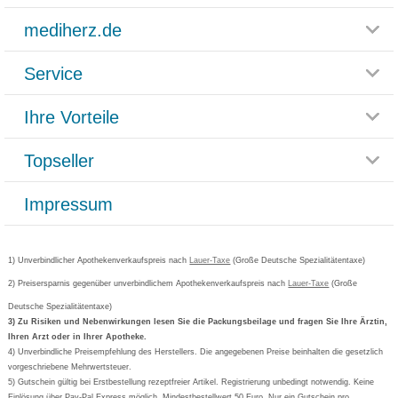
mediherz.de
Service
Glossar
Themenwelten
Ihre Vorteile
Rücksendemöglichkeit
Häufig gestellte Fragen
Reklamationsformular
Impressum
Topseller
Rezeptlieferung
Paketlieferstatus
Datenschutz
Bonusprogramm
Lieferung und Bezahlung
Widerrufsbelehrung
Impressum
Grippostad
Gutschein und Rabatte
Versandkosten
AGB
Bepanthen
Kundenbewertung
Passwort vergessen
Barrierefreiheitserklärung
Cetirizin
Bestellung Post & Fax
Bestellschein ausfüllen
1) Unverbindlicher Apothekenverkaufspreis nach
Cookie-Einstellungen
Lauer-Taxe
(Große Deutsche Spezialitätentaxe)
Orthomol
Deutscher Service Preis
Newsletteranmeldung
2) Preisersparnis gegenüber unverbindlichem Apothekenverkaufspreis nach
Vertrag widerrufen
Lauer-Taxe
(Große
Aspirin
Deutsche Spezialitätentaxe)
Formoline
3) Zu Risiken und Nebenwirkungen lesen Sie die Packungsbeilage und fragen Sie Ihre Ärztin,
Ihren Arzt oder in Ihrer Apotheke.
Wick
4) Unverbindliche Preisempfehlung des Herstellers. Die angegebenen Preise beinhalten die gesetzlich
Eucerin
vorgeschriebene Mehrwertsteuer.
5) Gutschein gültig bei Erstbestellung rezeptfreier Artikel. Registrierung unbedingt notwendig. Keine
Basica
Einlösung über Pay-Pal Express möglich. Mindestbestellwert 50 Euro. Nur ein Gutschein pro